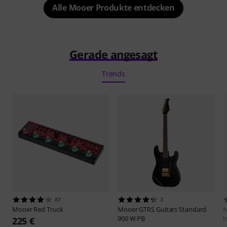
Alle Mooer Produkte entdecken
Gerade angesagt
Trends
87
3
Mooer
Red Truck
Mooer
GTRS Guitars Standard
900 W PB
I
225 €