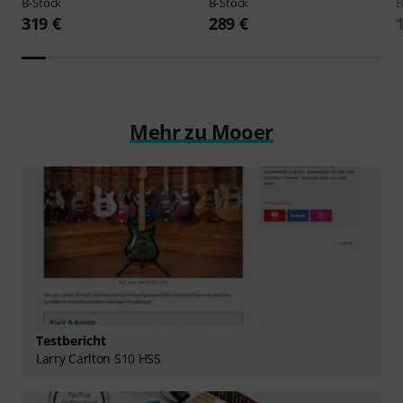
B-Stock
B-Stock
B
319 €
289 €
Mehr zu Mooer
Testbericht
Larry Carlton S10 HSS