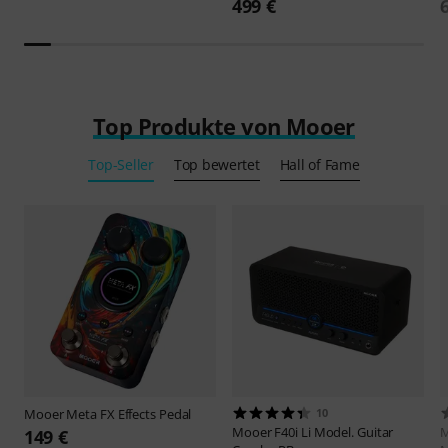
499 €
Top Produkte von Mooer
Top-Seller
Top bewertet
Hall of Fame
Mooer
Meta FX Effects Pedal
10
Mooer
F40i Li Model. Guitar
149 €