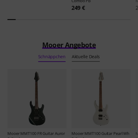
Combo PB
M
249 €
Mooer Angebote
Schnäppchen
Aktuelle Deals
Mooer
MMT100 FR Guitar Auror
Mooer
MMT100 Guitar Pearl Wh