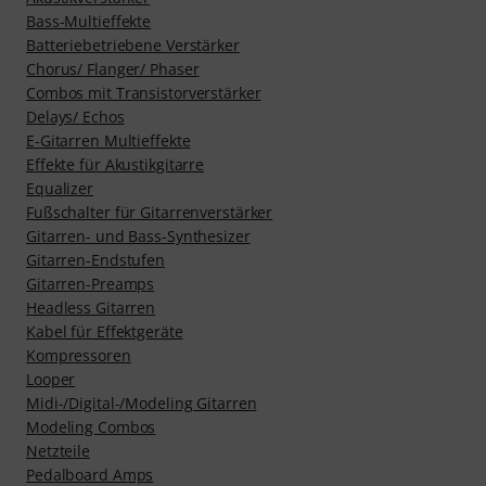
Bass-Multieffekte
Batteriebetriebene Verstärker
Chorus/ Flanger/ Phaser
Combos mit Transistorverstärker
Delays/ Echos
E-Gitarren Multieffekte
Effekte für Akustikgitarre
Equalizer
Fußschalter für Gitarrenverstärker
Gitarren- und Bass-Synthesizer
Gitarren-Endstufen
Gitarren-Preamps
Headless Gitarren
Kabel für Effektgeräte
Kompressoren
Looper
Midi-/Digital-/Modeling Gitarren
Modeling Combos
Netzteile
Pedalboard Amps