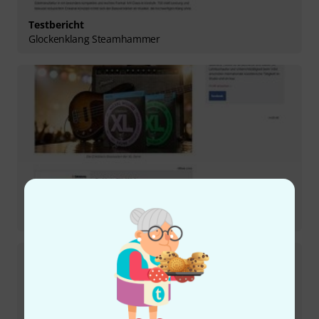
Testbericht
Glockenklang Steamhammer
Testbericht
D'Addario Basssaiten EXL 190 & 220-5