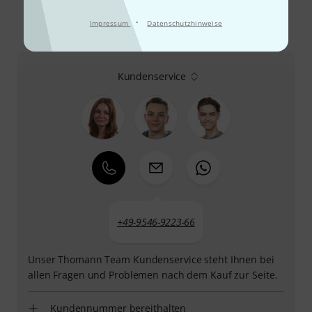
·
Impressum
Datenschutzhinweise
So erreichen Sie uns
Kundenservice
+49-9546-9223-66
Unser Thomann Team Kundenservice steht Ihnen bei
allen Fragen und Problemen nach dem Kauf zur Seite.
Kundennummer bereithalten