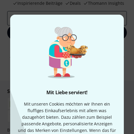
Inspirierende Beiträge
Deals
Thomann Insights
E-Mail-Adresse
*
Jetzt anmelden
Mit Klick auf „Jetzt anmelden“ stimmen Sie dem Erhalt von E-Mail-
Werbung und einer Messung des E-Mail-Nutzungsverhaltens zu. Die
Abmeldung ist jederzeit möglich. Weitere Informationen finden Sie in
unseren
Datenschutzhinweisen
.
* Pflichtfeld
Sicher einkaufen & bezahlen
Mit Liebe serviert!
Mit unseren Cookies möchten wir Ihnen ein
fluffiges Einkaufserlebnis mit allem was
dazugehört bieten. Dazu zählen zum Beispiel
passende Angebote, personalisierte Anzeigen
Bezahlen Sie vertraulich und sicher per Nachnahme,
und das Merken von Einstellungen. Wenn das für