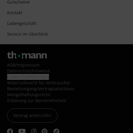
Gutscheine
Kontakt
Ladengeschäft
Service im Überblick
AGB
/
Impressum
Datenschutzhinweise
Cookie-Einstellungen
Widerrufsrecht für Verbraucher
Bestellvorgang/Vertragsabschluss
Mängelhaftungsrecht
Erklärung zur Barrierefreiheit
Vertrag widerrufen