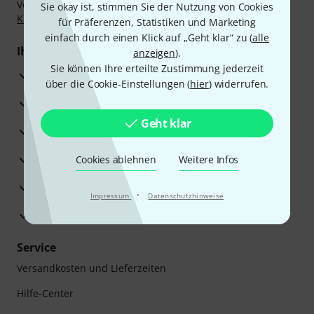
Vorkasse, PayPal, Amazon Pay,
Klarna Sofort bezahlen
,
Sie okay ist, stimmen Sie der Nutzung von Cookies
Klarna Ratenzahlung
oder Kreditkarte.
für Präferenzen, Statistiken und Marketing
einfach durch einen Klick auf „Geht klar“ zu (
alle
Ihre Vorteile
anzeigen
).
Sie können Ihre erteilte Zustimmung jederzeit
3 Jahre Thomann Garantie
über die Cookie-Einstellungen (
hier
) widerrufen.
30 Tage Money-Back-Garantie
Geht klar
Reparaturservice
Beratung durch Fachexperten
Cookies ablehnen
Weitere Infos
Zufriedenheitsgarantie
·
Impressum
Datenschutzhinweise
Europas größtes Versandlager
Service
Versandkosten und Lieferzeiten
Hilfe-Center