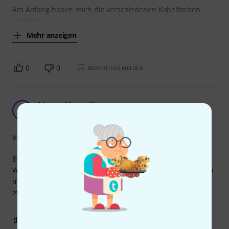
Am Anfang haben mich die verschiedenen Kabelfarben
irritiert,
Mehr anzeigen
0
0
BEWERTUNG MELDEN
Mooer Macro Power.
C
chelijah 26.08.2019
Verarbeitung
Bin damit leider nicht zufrieden.
Was soll ich sagen, manchmal gings, manchmal fiel einfach
mal die Stromzufuhr zu den Effekten aus....Ist in den
ewigen Jagdgründen gelandet...
1
0
BEWERTUNG MELDEN