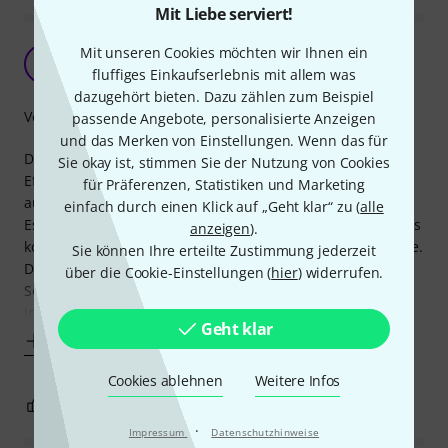
Mit Liebe serviert!
Perfekt bis auf kleinen Mangel
Mit unseren Cookies möchten wir Ihnen ein
T
Thorstencho 08.08.2020
fluffiges Einkaufserlebnis mit allem was
dazugehört bieten. Dazu zählen zum Beispiel
Verarbeitung
passende Angebote, personalisierte Anzeigen
und das Merken von Einstellungen. Wenn das für
Das Netzteil betreibt ohne Murren alle angeschlossenen 8
Sie okay ist, stimmen Sie der Nutzung von Cookies
Effekte, Störgeräusche konnte ich bis jetzt keine
für Präferenzen, Statistiken und Marketing
ausmachen.
einfach durch einen Klick auf „Geht klar“ zu (
alle
Es passt wie angegossen unter das Spaceship 60, allerdings
anzeigen
).
kopfüber, weil ich sonst nicht die Kabel anschließen könnte.
Sie können Ihre erteilte Zustimmung jederzeit
Dadurch stören die hellen blauen LEDs nicht mehr.
über die Cookie-Einstellungen (
hier
) widerrufen.
Sehr praktisch sind die farblich sortierten Kabel, so kann
ich ein Kabel
Geht klar
Mehr anzeigen
Cookies ablehnen
Weitere Infos
0
0
BEWERTUNG MELDEN
·
Impressum
Datenschutzhinweise