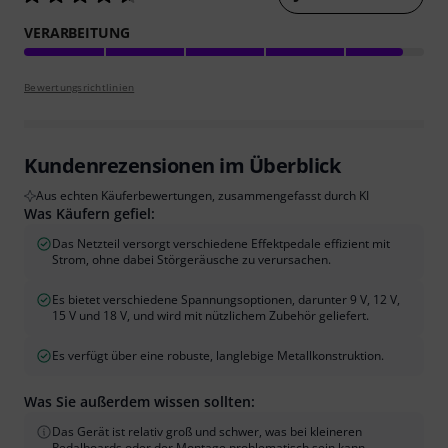
VERARBEITUNG
Bewertungsrichtlinien
Kundenrezensionen im Überblick
Aus echten Käuferbewertungen, zusammengefasst durch KI
Was Käufern gefiel:
Das Netzteil versorgt verschiedene Effektpedale effizient mit
Strom, ohne dabei Störgeräusche zu verursachen.
Es bietet verschiedene Spannungsoptionen, darunter 9 V, 12 V,
15 V und 18 V, und wird mit nützlichem Zubehör geliefert.
Es verfügt über eine robuste, langlebige Metallkonstruktion.
Was Sie außerdem wissen sollten:
Das Gerät ist relativ groß und schwer, was bei kleineren
Pedalboards oder der Montage problematisch sein kann.