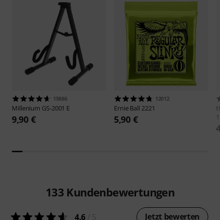
15886
12012
Millenium
GS-2001 E
Ernie Ball
2221
t
1
9,90 €
5,90 €
133
Kundenbewertungen
Jetzt bewerten
4.6
/ 5