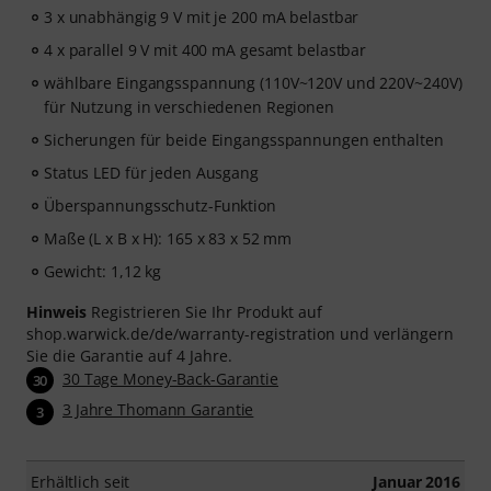
3 x unabhängig 9 V mit je 200 mA belastbar
4 x parallel 9 V mit 400 mA gesamt belastbar
wählbare Eingangsspannung (110V~120V und 220V~240V)
für Nutzung in verschiedenen Regionen
Sicherungen für beide Eingangsspannungen enthalten
Status LED für jeden Ausgang
Überspannungsschutz-Funktion
Maße (L x B x H): 165 x 83 x 52 mm
Gewicht: 1,12 kg
Hinweis
Registrieren Sie Ihr Produkt auf
shop.warwick.de/de/warranty-registration und verlängern
Sie die Garantie auf 4 Jahre.
30 Tage Money-Back-Garantie
30
3 Jahre Thomann Garantie
3
Erhältlich seit
Januar 2016