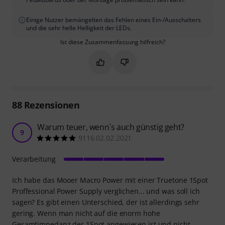
Einige Nutzer bemängelten das Fehlen eines Ein-/Ausschalters
und die sehr helle Helligkeit der LEDs.
Ist diese Zusammenfassung hilfreich?
Markieren Sie diese Zusammenfassung
Markieren Sie diese Zusammen
88
Rezensionen
Warum teuer, wenn`s auch günstig geht?
9
9116 02.02.2021
Verarbeitung
Ich habe das Mooer Macro Power mit einer Truetone 1Spot
Proffessional Power Supply verglichen... und was soll ich
sagen? Es gibt einen Unterschied, der ist allerdings sehr
gering. Wenn man nicht auf die enorm hohe
Gesamtimpedanz der 1Spot angewiesen ist und nicht