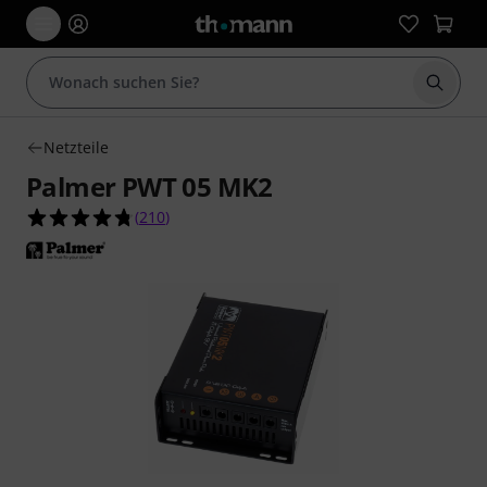
Suche 
Netzteile
Palmer PWT 05 MK2
4.8 von 5 Sternen aus 210 Kundenbewertungen
(
210
)