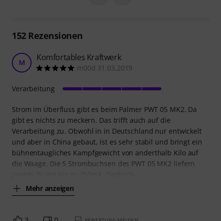
152
Rezensionen
Komfortables Kraftwerk
M
m00d 31.03.2019
Verarbeitung
Strom im Überfluss gibt es beim Palmer PWT 05 MK2. Da
gibt es nichts zu meckern. Das trifft auch auf die
Verarbeitung zu. Obwohl in in Deutschland nur entwickelt
und aber in China gebaut, ist es sehr stabil und bringt ein
bühnentaugliches Kampfgewicht von anderthalb Kilo auf
die Waage. Die 5 Strombuchsen des PWT 05 MK2 liefern
jeweils 9V mit bis zu 250mA. Dadurch,
Mehr anzeigen
3
0
BEWERTUNG MELDEN