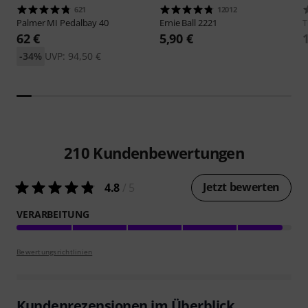
621
12012
Palmer
MI Pedalbay 40
Ernie Ball
2221
62 €
5,90 €
-34%
UVP: 94,50 €
210
Kundenbewertungen
Jetzt bewerten
4.8
/ 5
VERARBEITUNG
Bewertungsrichtlinien
Kundenrezensionen im Überblick