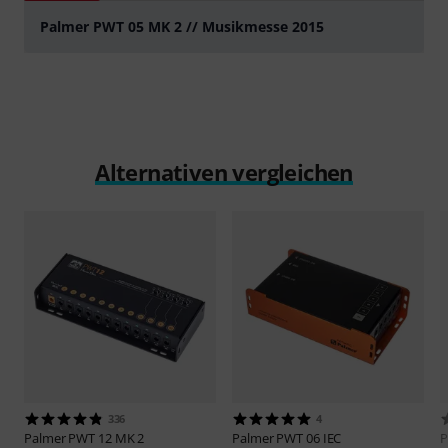
Palmer PWT 05 MK 2 // Musikmesse 2015
abspielen
Alternativen vergleichen
336
4
Palmer
PWT 12 MK 2
Palmer
PWT 06 IEC
P