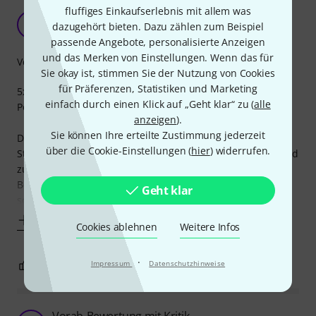
fluffiges Einkaufserlebnis mit allem was
Die gute Mittelklasse
Z
dazugehört bieten. Dazu zählen zum Beispiel
Zeemon 18.01.2021
passende Angebote, personalisierte Anzeigen
und das Merken von Einstellungen. Wenn das für
Verarbeitung
Sie okay ist, stimmen Sie der Nutzung von Cookies
für Präferenzen, Statistiken und Marketing
5x 9V kann auch das deutlich günstigere Harley Benton
einfach durch einen Klick auf „Geht klar“ zu (
alle
Power Plant Junior, wozu also mehr ausgeben?
anzeigen
).
Sie können Ihre erteilte Zustimmung jederzeit
Das Palmer hat pro Ausgang mehr als die doppelte
über die Cookie-Einstellungen (
hier
) widerrufen.
Stromstärke, um auch hungrige digitale Effekte ausreichend
zu versorgen. Zusätzlich lässt es sich durch die
Befestigungsmöglichkeiten gut in ein Pedalboard o.Ä.
Geht klar
schrauben. Das ist auch notwendig, da das PWT 05
Mehr anzeigen
Cookies ablehnen
Weitere Infos
·
1
1
Impressum
Datenschutzhinweise
BEWERTUNG MELDEN
Vorab-Bewertung mit Kritik