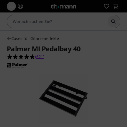
Suche 
Cases für Gitarreneffekte
Palmer MI Pedalbay 40
4.7 von 5 Sternen aus 621 Kundenbewertungen
(
621
)