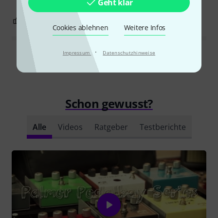
Geht klar
8
1
BEWERTUNG MELDEN
Cookies ablehnen
Weitere Infos
·
Impressum
Datenschutzhinweise
Alle Bewertungen lesen
Schon gewusst?
Alle
Videos
Ratgeber
Testberichte