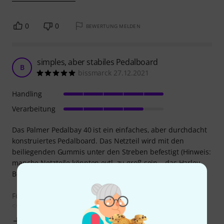
0
0
BEWERTUNG MELDEN
simples, aber stabiles Pedalboard
B
bissmarck 27.12.2021
Handling
Verarbeitung
Das Palmer Pedalbay 40 ist ein einfaches, aber durchdacht
konstruiertes Pedalboard. Das Netzteil wird mit den
beiliegenden Gummis unter den Streben befestigt (Hinweis:
manche Netzteile könnten evtl. zu groß sein – das Harley
Benton ISO-12 Pro passt aber beispielsweise).
Für bestimmte Effekte kann man die beiden mittleren
Streben verstellen. Genauso kann man
Mehr anzeigen