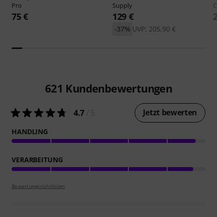
Pro
Supply
C
75 €
129 €
-37%
UVP: 205,90 €
621
Kundenbewertungen
Jetzt bewerten
4.7
/ 5
HANDLING
VERARBEITUNG
Bewertungsrichtlinien