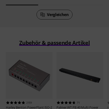
Vergleichen
Zubehör & passende Artikel
2159
71
Harley Benton
PowerPlant ISO-2
Palmer
WT PB 40 Multi Power
H