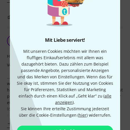
1
0
BEWERTUNG MELDEN
die bucht...
Mit Liebe serviert!
A
Anonym 05.08.2014
Mit unseren Cookies möchten wir Ihnen ein
Handling
fluffiges Einkaufserlebnis mit allem was
dazugehört bieten. Dazu zählen zum Beispiel
Verarbeitung
passende Angebote, personalisierte Anzeigen
und das Merken von Einstellungen. Wenn das für
...ist eine wucht! zumindest um den preis! das pedalboard
Sie okay ist, stimmen Sie der Nutzung von Cookies
wirkt wertig und stabil, die verstellbare höhe ist top! ich
für Präferenzen, Statistiken und Marketing
habe mein harley benton powerplant darunter und es passt
einfach durch einen Klick auf „Geht klar“ zu (
alle
perfekt rein. die halterung mit den gummibändern ist zwar
anzeigen
).
etwas gewöhnungsbedürftig und es wäre sicher besser zu
Sie können Ihre erteilte Zustimmung jederzeit
löse gewesen, jedoch tut sie was sie soll - sie haltet das
über die Cookie-Einstellungen (
hier
) widerrufen.
powerplant.
Mehr anzeigen