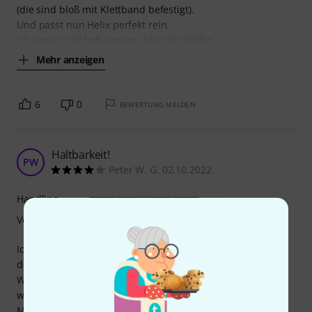
(die sind bloß mit Klettband befestigt).
Und passt nun Helix perfekt rein.
Ich kann nicht behaupten, dass der Koffer
Mehr anzeigen
6
0
BEWERTUNG MELDEN
Haltbarkeit!
PW
Peter W. G. 02.10.2022
Handling
Verarbeitung
Ich benutze den Koffer nicht für die Boss Multieffekte, die
der Koffer im Namen trägt, sondern als Pedalkoffer für ein
Wah, zwei Booster, ein Delay, Tuner, sowie ein oder zwei
wechselnde Effekte und dem HB Power Plant ISO-1AC Pro
Modular (super).