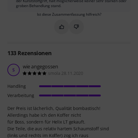
der Kunststoffgriff, hält möglicherweise keiner sehr starken oder
groben Behandlung stand.
Ist diese Zusammenfassung hilfreich?
Markieren Sie diese Zusammenfassung
Markieren Sie diese Zusammen
133
Rezensionen
wie angegossen
S
smola 28.11.2020
Handling
Verarbeitung
Der Preis ist lächerlich, Qualität bombastisch!
Allerdings habe ich den Koffer nicht
für Boss, sondern für Helix LT gekauft.
Die Teile, die aus relativ hartem Schaumstoff sind
(links und rechts im Koffer) zog ich raus