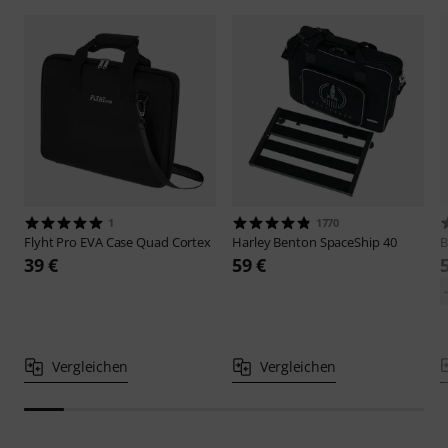
1
1770
Flyht Pro
EVA Case Quad Cortex
Harley Benton
SpaceShip 40
B
39 €
59 €
Vergleichen
Vergleichen