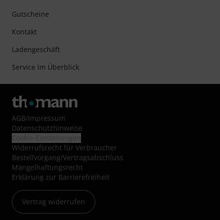
Gutscheine
Kontakt
Ladengeschäft
Service im Überblick
AGB
/
Impressum
Datenschutzhinweise
Cookie-Einstellungen
Widerrufsrecht für Verbraucher
Bestellvorgang/Vertragsabschluss
Mängelhaftungsrecht
Erklärung zur Barrierefreiheit
Vertrag widerrufen