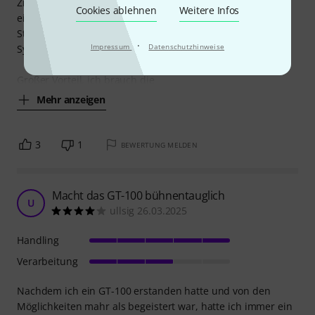
Ziel war es, dass mein Boss ME-50B, mein Shure GLXD16,
Cookies ablehnen
Weitere Infos
ein Ampero FS-1 Switch zum Umschalten der Banken, die
Stromversorgung und der Empfänger meines In-Ear-
·
Impressum
Datenschutzhinweise
Systems Platz finden.
Großer Vorteil, ich brauch die
Mehr anzeigen
3
1
BEWERTUNG MELDEN
Macht das GT-100 bühnentauglich
U
ullsig 26.03.2025
Handling
Verarbeitung
Nachdem ich ein GT-100 erstanden hatte und von den
Möglichkeiten mahr als begeistert war, hatte ich immer ein