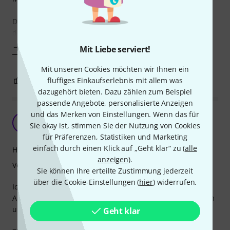
Der Koffer sieht toll aus, Velcro ist okay, wirkt praktisch,
doch leider verbogen sich schon beim zweiten Einsatz
Mehr anzeigen
Mit Liebe serviert!
Mit unseren Cookies möchten wir Ihnen ein
3
1
fluffiges Einkaufserlebnis mit allem was
BEWERTUNG MELDEN
dazugehört bieten. Dazu zählen zum Beispiel
passende Angebote, personalisierte Anzeigen
und das Merken von Einstellungen. Wenn das für
Genau das passende Format
SB
Sie okay ist, stimmen Sie der Nutzung von Cookies
Steve Bass 05.09.2021
für Präferenzen, Statistiken und Marketing
einfach durch einen Klick auf „Geht klar“ zu (
alle
Handling
anzeigen
).
Verarbeitung
Sie können Ihre erteilte Zustimmung jederzeit
über die Cookie-Einstellungen (
hier
) widerrufen.
Ich war auf der Suche nach einem Koffer, den ich als eine
Art Ersatz für ein Pedalboard auf der Bühne, im Proberaum
und daheim benutzen kann.
Geht klar