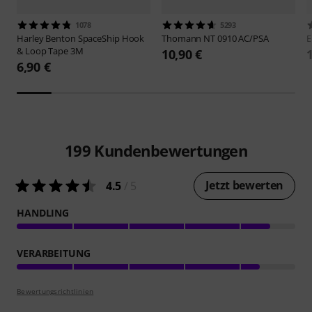
1078
5293
Harley Benton
SpaceShip Hook
Thomann
NT 0910 AC/PSA
E
& Loop Tape 3M
10,90 €
6,90 €
199
Kundenbewertungen
Jetzt bewerten
4.5
/ 5
HANDLING
VERARBEITUNG
Bewertungsrichtlinien