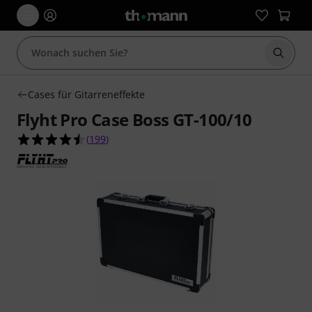
Suche 
Cases für Gitarreneffekte
Flyht Pro Case Boss GT-100/10
4.5 von 5 Sternen aus 199 Kundenbewertungen
(
199
)