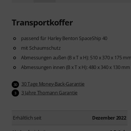
Transportkoffer
passend für Harley Benton SpaceShip 40
mit Schaumschutz
Abmessungen außen (B x T x H): 510 x 370 x 175 m
Abmessungen innen (B x T x H): 480 x 340 x 130 mm
30 Tage Money-Back-Garantie
30
3 Jahre Thomann Garantie
3
Erhältlich seit
Dezember 2022