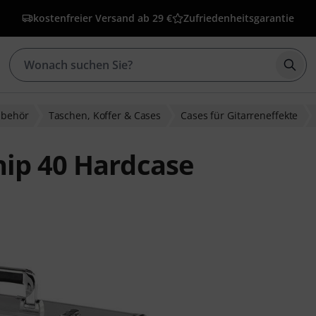
kostenfreier Versand ab 29 €
Zufriedenheitsgarantie
Such
ubehör
Taschen, Koffer & Cases
Cases für Gitarreneffekte
hip 40 Hardcase
wertungen