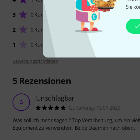
Sie kö
HANDL
3
0 Kunden
2
0 Kunden
VERARB
1
0 Kunden
Bewertungsrichtlinien
5
Rezensionen
Unschlagbar
G
Guitarkings 15.01.2023
Was soll ich mehr sagen ? Top Verarbeitung, um ein viel
Equipment zu verwenden . Beide Daumen nach oben.