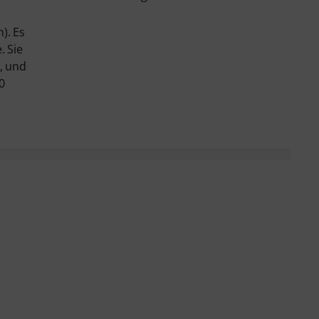
). Es
. Sie
, und
0