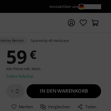
Kontakt
Über uns
DE / €
e mit Suchwort {searchTerm} starten
Harley Benton
Spaceship 40 Hardcase
59
€
Alle Preise inkl. MwSt.
Sofort lieferbar
IN DEN WARENKORB
1
Merken
Vergleichen
Teilen