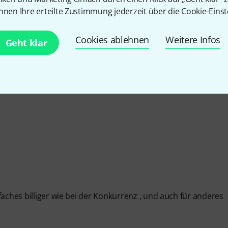
nnen Ihre erteilte Zustimmung jederzeit über die Cookie-Einst
ING
Cookies ablehnen
Weitere Infos
Geht klar
EITUNG
faches billiger wie bei der Konkurrenz , und auch für anderes