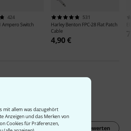
424
531
1 Ampero Switch
Harley Benton
FPC-28 Flat Patch
E
Cable
7
4,90 €
is mit allem was dazugehört
rte Anzeigen und das Merken von
von Cookies für Präferenzen,
Jetzt bewerten
u (
alle anzeigen
).