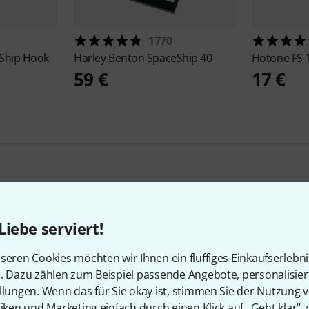
1770
Ship Hook
Harley Benton
SpaceShip 40
Hotone
FS-
59 €
17 €
5
Kundenbewertungen
Liebe serviert!
seren Cookies möchten wir Ihnen ein fluffiges Einkaufserlebn
n. Dazu zählen zum Beispiel passende Angebote, personalisie
llungen. Wenn das für Sie okay ist, stimmen Sie der Nutzung 
4.8
/ 5
tiken und Marketing einfach durch einen Klick auf „Geht klar“ z