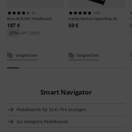
52
1770
Boss
BCB-90X Pedalboard
Harley Benton
SpaceShip 40
P
187 €
59 €
-37%
UVP: 299 €
Vergleichen
Vergleichen
Smart Navigator
Pedalboards für 50 €–70 € anzeigen
Zur Kategorie Pedalboards