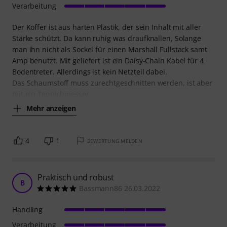
Verarbeitung
Der Koffer ist aus harten Plastik, der sein Inhalt mit aller
Stärke schützt. Da kann ruhig was draufknallen, Solange
man ihn nicht als Sockel für einen Marshall Fullstack samt
Amp benutzt. Mit geliefert ist ein Daisy-Chain Kabel für 4
Bodentreter. Allerdings ist kein Netzteil dabei.
Das Schaumstoff muss zurechtgeschnitten werden, ist aber
mit ein Teppichmesser
Mehr anzeigen
4
1
BEWERTUNG MELDEN
Praktisch und robust
B
Bassmann86 26.03.2022
Handling
Verarbeitung