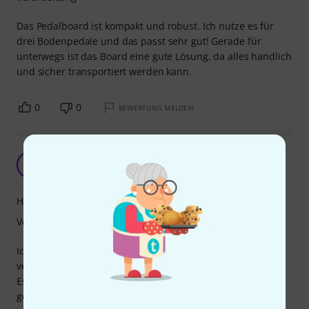
Das Pedalboard ist kompakt und robust. Ich nutze es für
drei Bodenpedale und das passt sehr gut! Gerade für
unterwegs ist das Board eine gute Lösung, da alles handlich
und sicher transportiert werden kann.
0
0
BEWERTUNG MELDEN
Tolles Konzept, aber…
J
JanSpieltGitarre 18.05.2026
Handling
Verarbeitung
Ich mag das Konzept! Ein kleines und robustes,
vergleichsweise leichtes Board im Kofferdesign.
Es sollte die neue Heimat für meine in die Jahre
gekommene Boss Loop Station RC20xl werden, inklusive