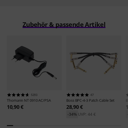
Zubehör & passende Artikel
5293
47
Thomann
NT 0910 AC/PSA
Boss
BPC-4-3 Patch Cable Set
B
10,90 €
28,90 €
-34%
UVP: 44 €