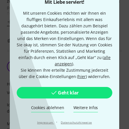
zusätzlichen Footswitches für Phrasenshift und Reverse. Es
Mit Liebe serviert!
passt auch alles wie geplant rein, ABER:
Mit unseren Cookies möchten wir Ihnen ein
Das Teil ist wirklich nur für Pedale mit seitlichen Buchsen
fluffiges Einkaufserlebnis mit allem was
Mehr anzeigen
dazugehört bieten. Dazu zählen zum Beispiel
passende Angebote, personalisierte Anzeigen
und das Merken von Einstellungen. Wenn das für
0
1
BEWERTUNG MELDEN
Sie okay ist, stimmen Sie der Nutzung von Cookies
für Präferenzen, Statistiken und Marketing
einfach durch einen Klick auf „Geht klar“ zu (
alle
Nicht 100% ig!
anzeigen
).
TS
Sie können Ihre erteilte Zustimmung jederzeit
Thomas Selendt Musikproduktion 23.12.2021
über die Cookie-Einstellungen (
hier
) widerrufen.
Handling
Geht klar
Verarbeitung
Ich mag diese Eigenkreation von Boss. Persönlich habe ich
Cookies ablehnen
Weitere Infos
das BCB-60 immer mit auf Tour.
·
Impressum
Datenschutzhinweise
Mit dieser neuen Edition habe ich ein wenig