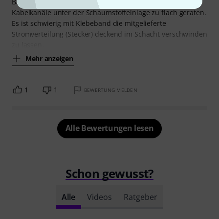
Bauchschmerzen. Beim 30X speziell sind mir die
Kabelkanäle unter der Schaumstoffeinlage zu flach geraten.
Es ist schwierig mit Klebeband die mitgelieferte
Stromverteilung (Stecker) deckend im Schacht verschwinden
zu lassen.
Mehr anzeigen
1
1
BEWERTUNG MELDEN
Alle Bewertungen lesen
Schon gewusst?
Alle
Videos
Ratgeber