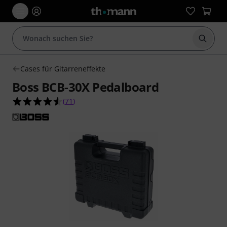
Suche 
Cases für Gitarreneffekte
Boss BCB-30X Pedalboard
4.5 von 5 Sternen aus 71 Kundenbewertungen
(
71
)