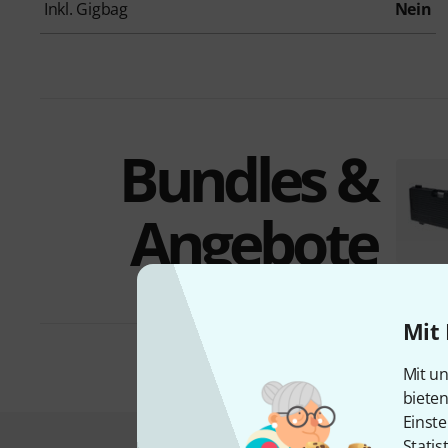
Inkl. Gigbag
Nein
Bundles &
Angebote
Mit 
Mit un
biete
Einste
Statis