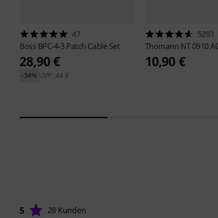
47
5293
Boss
BPC-4-3 Patch Cable Set
Thomann
NT 0910 A
28,90 €
10,90 €
-34%
UVP: 44 €
5
28 Kunden