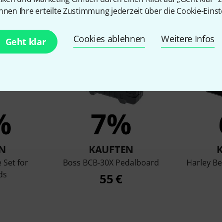
en, die sich dieses Produk
nnen Ihre erteilte Zustimmung jederzeit über die Cookie-Einst
Cookies ablehnen
Weitere Infos
Geht klar
%
7%
N
KAUFTEN
 Set for
Boss BCB-30X Pedalboard
Harley B
ds
55 €