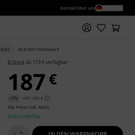
Kontakt
Über uns
DE / €
e mit Suchwort {searchTerm} starten
Boss
BCB-90X Pedalboard
B-Stock
ab 173 € verfügbar
187
€
-37%
UVP: 299 €
Alle Preise inkl. MwSt.
Sofort lieferbar
IN DEN WARENKORB
1