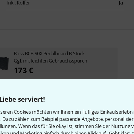
Inkl. Koffer
Ja
Boss BCB-90X Pedalboard B-Stock
Ggf. mit leichten Gebrauchsspuren
173 €
Liebe serviert!
seren Cookies möchten wir Ihnen ein fluffiges Einkaufserlebn
n. Dazu zählen zum Beispiel passende Angebote, personalisie
llungen. Wenn das für Sie okay ist, stimmen Sie der Nutzung 
tiken und Marketing einfach durch einen Klick auf „Geht klar“ z