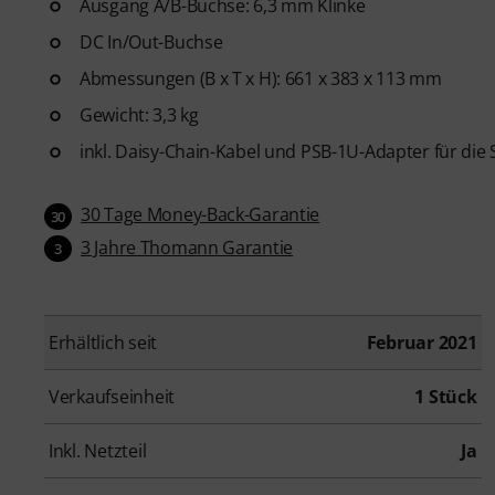
Ausgang A/B-Buchse: 6,3 mm Klinke
DC In/Out-Buchse
Abmessungen (B x T x H): 661 x 383 x 113 mm
Gewicht: 3,3 kg
inkl. Daisy-Chain-Kabel und PSB-1U-Adapter für die
30 Tage Money-Back-Garantie
30
3 Jahre Thomann Garantie
3
Erhältlich seit
Februar 2021
Verkaufseinheit
1 Stück
Inkl. Netzteil
Ja