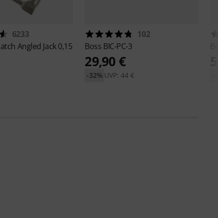
6233
102
atch Angled Jack 0,15
Boss
BIC-PC-3
B
29,90 €
5
-32%
UVP: 44 €
-