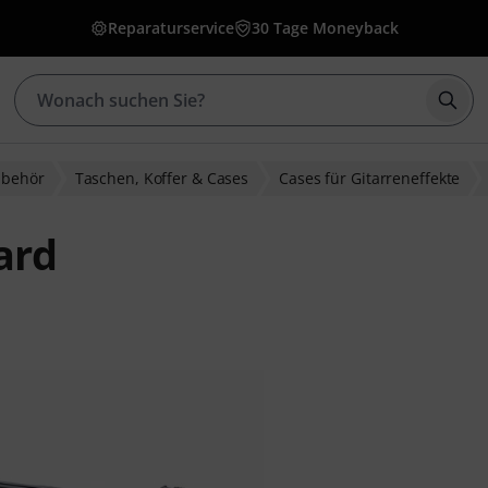
Reparaturservice
30 Tage Moneyback
Such
ubehör
Taschen, Koffer & Cases
Cases für Gitarreneffekte
ard
ewertungen