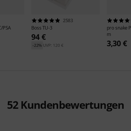
2583
C/PSA
Boss
TU-3
pro snake
P
m
94 €
3,30 €
-22%
UVP: 120 €
52
Kundenbewertungen