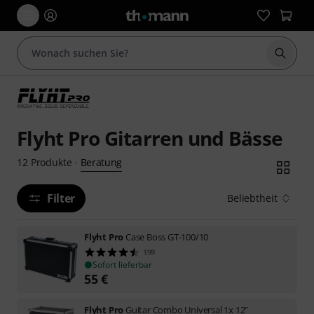
Suche 
Flyht Pro Gitarren und Bässe
Beratung
12
Produkte
·
Filter
Beliebtheit
Flyht Pro
Case Boss GT-100/10
199
Sofort lieferbar
55
€
Flyht Pro
Guitar Combo Universal 1x 12"