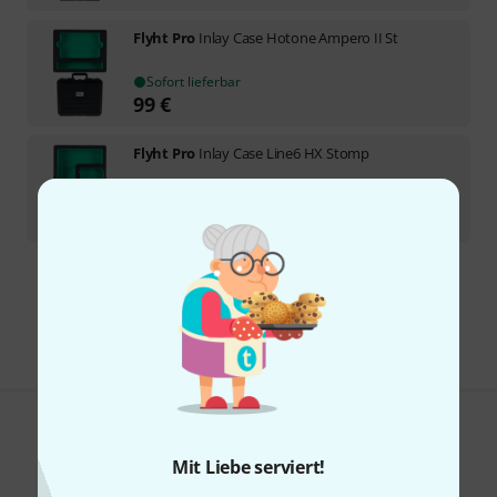
Flyht Pro
Inlay Case Hotone Ampero II St
Sofort lieferbar
99
€
Flyht Pro
Inlay Case Line6 HX Stomp
Sofort lieferbar
99
€
Kostenloser Versand ab 29 €
Alle Preise inkl. MwSt.
Gefällt Ihnen, was Sie sehen?
Mit Liebe serviert!
Teilen
Hilfe & Feedback