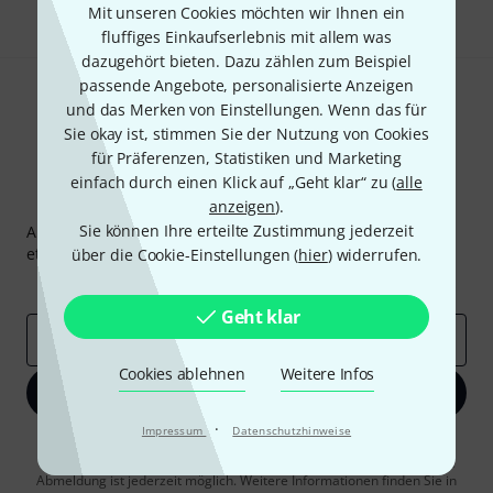
Mit unseren Cookies möchten wir Ihnen ein
fluffiges Einkaufserlebnis mit allem was
dazugehört bieten. Dazu zählen zum Beispiel
passende Angebote, personalisierte Anzeigen
und das Merken von Einstellungen. Wenn das für
Sie okay ist, stimmen Sie der Nutzung von Cookies
für Präferenzen, Statistiken und Marketing
einfach durch einen Klick auf „Geht klar“ zu (
alle
Thomann Newsletter
anzeigen
).
Sie können Ihre erteilte Zustimmung jederzeit
Abonniere den Thomann Newsletter und gewinne mit
etwas Glück einen von
50 Gutscheinen
über jeweils
50€
!
über die Cookie-Einstellungen (
hier
) widerrufen.
Inspirierende Beiträge
Deals
Thomann Insights
Geht klar
E-Mail-Adresse
*
Cookies ablehnen
Weitere Infos
Jetzt anmelden
·
Impressum
Datenschutzhinweise
Mit Klick auf „Jetzt anmelden“ stimmen Sie dem Erhalt von E-Mail-
Werbung und einer Messung des E-Mail-Nutzungsverhaltens zu. Die
Abmeldung ist jederzeit möglich. Weitere Informationen finden Sie in