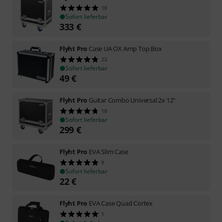
10
Sofort lieferbar
333
€
Flyht Pro
Case UA OX Amp Top Box
23
Sofort lieferbar
49
€
Flyht Pro
Guitar Combo Universal 2x 12"
18
Sofort lieferbar
299
€
Flyht Pro
EVA Slim Case
9
Sofort lieferbar
22
€
Flyht Pro
EVA Case Quad Cortex
1