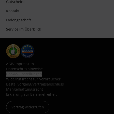
Gutscheine
Kontakt
Ladengeschäft
Service im Überblick
AGB
/
Impressum
Datenschutzhinweise
Cookie-Einstellungen
Widerrufsrecht für Verbraucher
Bestellvorgang/Vertragsabschluss
Mängelhaftungsrecht
Erklärung zur Barrierefreiheit
Vertrag widerrufen