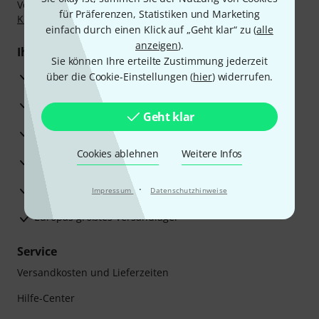
Vorkasse, PayPal, Amazon Pay,
Klarna Sofort bezahlen
,
für Präferenzen, Statistiken und Marketing
Klarna Ratenzahlung
oder Kreditkarte.
einfach durch einen Klick auf „Geht klar“ zu (
alle
anzeigen
).
Ihre Vorteile
Sie können Ihre erteilte Zustimmung jederzeit
3 Jahre Thomann Garantie
über die Cookie-Einstellungen (
hier
) widerrufen.
30 Tage Money-Back-Garantie
Geht klar
Reparaturservice
Cookies ablehnen
Weitere Infos
Beratung durch Fachexperten
Zufriedenheitsgarantie
·
Impressum
Datenschutzhinweise
Europas größtes Versandlager
Service
Versandkosten und Lieferzeiten
Hilfe-Center