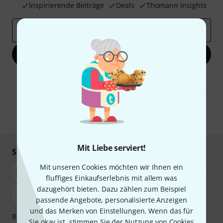
Inspirierende Beiträge
Deals
Thomann Insights
E-Mail-Adresse
*
Jetzt anmelden
Mit Klick auf „Jetzt anmelden“ stimmen Sie dem Erhalt von E-Mail-
Werbung und einer Messung des E-Mail-Nutzungsverhaltens zu. Die
Abmeldung ist jederzeit möglich. Weitere Informationen finden Sie in
unseren
Datenschutzhinweisen
.
* Pflichtfeld
Mit Liebe serviert!
Sicher einkaufen & bezahlen
Mit unseren Cookies möchten wir Ihnen ein
fluffiges Einkaufserlebnis mit allem was
dazugehört bieten. Dazu zählen zum Beispiel
passende Angebote, personalisierte Anzeigen
und das Merken von Einstellungen. Wenn das für
Bezahlen Sie vertraulich und sicher per Nachnahme,
Sie okay ist, stimmen Sie der Nutzung von Cookies