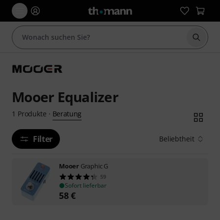
Suche 
Mooer Equalizer
Beratung
1
Produkte
·
Filter
Beliebtheit
Mooer
Graphic G
59
Sofort lieferbar
58
€