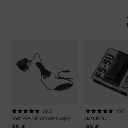
3665
1067
Boss
PSA 230S Power Supply
Boss
FS-5U
35 €
45 €