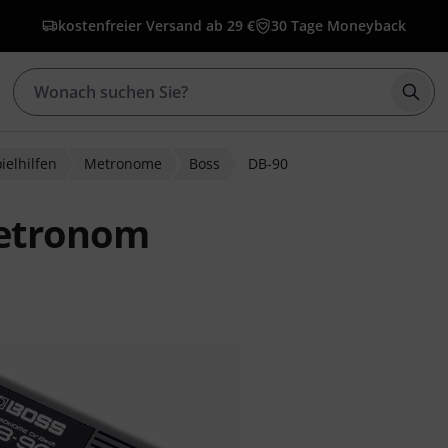
kostenfreier Versand ab 29 €
30 Tage Moneyback
Such
ielhilfen
Metronome
Boss
DB-90
Metronom
bewertungen