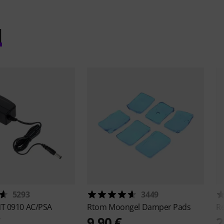
l
5293
3449
T 0910 AC/PSA
Rtom
Moongel Damper Pads
R
€
9,90 €
2