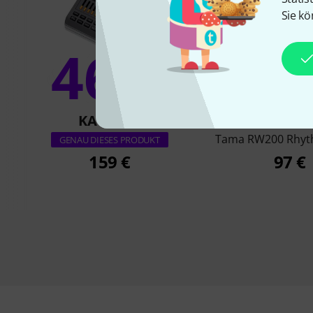
Sie kö
46%
18
KAUFTEN
KAUFTE
Tama RW200 Rhyt
GENAU DIESES PRODUKT
159 €
97 €