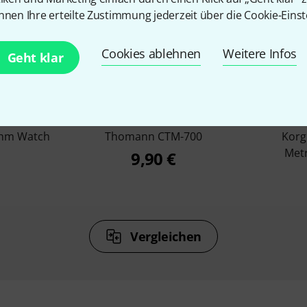
nnen Ihre erteilte Zustimmung jederzeit über die Cookie-Einst
Cookies ablehnen
Weitere Infos
Geht klar
%
12%
N
KAUFTEN
hm Watch
Thomann CTM-700
Korg
Met
9,90 €
Vergleichen