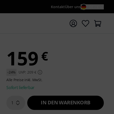
Kontakt
Über uns
DE / €
e mit Suchwort {searchTerm} starten
159
€
-24%
UVP: 209 €
Alle Preise inkl. MwSt.
Sofort lieferbar
IN DEN WARENKORB
1