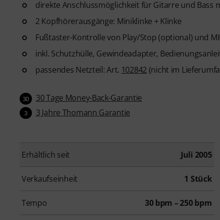
direkte Anschlussmöglichkeit für Gitarre und Bass
2 Kopfhörerausgänge: Miniklinke + Klinke
Fußtaster-Kontrolle von Play/Stop (optional) und 
inkl. Schutzhülle, Gewindeadapter, Bedienungsanlei
passendes Netzteil: Art.
102842
(nicht im Lieferumf
30 Tage Money-Back-Garantie
30
3 Jahre Thomann Garantie
3
Erhältlich seit
Juli 2005
Verkaufseinheit
1 Stück
Tempo
30 bpm – 250 bpm