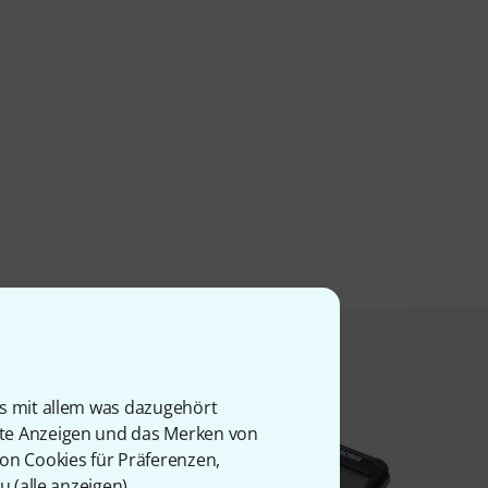
t angesehen haben
is mit allem was dazugehört
rte Anzeigen und das Merken von
von Cookies für Präferenzen,
u (
alle anzeigen
).