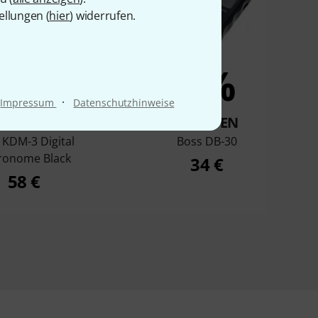
ellungen (
hier
) widerrufen.
7%
4%
·
Impressum
Datenschutzhinweise
KAUFTEN
KAUFTEN
 KDM-3 Digital
Boss DB-30
ronome Black
34 €
58 €