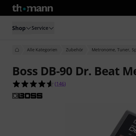
Shop
Service
Alle Kategorien
Zubehör
Metronome, Tuner, Sp
Boss DB-90 Dr. Beat 
4.6 von 5 Sternen aus 146 Kunden
(
146
)