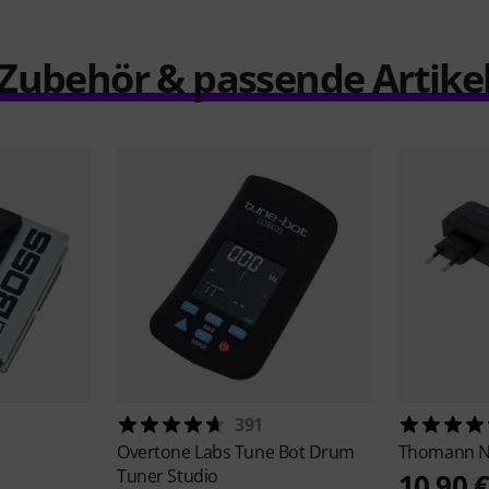
Zubehör & passende Artike
391
Overtone Labs
Tune Bot Drum
Thomann
N
Tuner Studio
10,90 