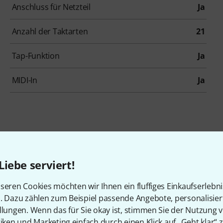
Anschluss für Netzteil
Ja
Anzahl der Taktarten
21
Tap-Funktion
Ja
MIDI-In
Ja
Liebe serviert!
en, die sich dieses Produk
seren Cookies möchten wir Ihnen ein fluffiges Einkaufserlebn
n. Dazu zählen zum Beispiel passende Angebote, personalisie
llungen. Wenn das für Sie okay ist, stimmen Sie der Nutzung 
tiken und Marketing einfach durch einen Klick auf „Geht klar“ z