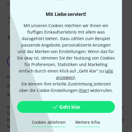
oder z.B. an einem Beckenständer anbringen ist ein Halter,
mit dem man eine Neigung des Tamas
Mit Liebe serviert!
Mehr anzeigen
Mit unseren Cookies möchten wir Ihnen ein
fluffiges Einkaufserlebnis mit allem was
0
0
BEWERTUNG MELDEN
dazugehört bieten. Dazu zählen zum Beispiel
passende Angebote, personalisierte Anzeigen
und das Merken von Einstellungen. Wenn das für
Macht was es soll
Sie okay ist, stimmen Sie der Nutzung von Cookies
LB
für Präferenzen, Statistiken und Marketing
Lukas B 06.05.2020
einfach durch einen Klick auf „Geht klar“ zu (
alle
Handling
anzeigen
).
Sie können Ihre erteilte Zustimmung jederzeit
Stabilität
über die Cookie-Einstellungen (
hier
) widerrufen.
Verarbeitung
Geht klar
In Verbindung mit z.b. dem Cowbell Holder von Tama, habe
ich mir mein Metronom an die linke Bassdrum geschraubt.
nach ein paar Proben sollte man zwar schauen ob noch alle
Cookies ablehnen
Weitere Infos
Schrauben fest sitzen, bisher hat sich bei mir aber nur