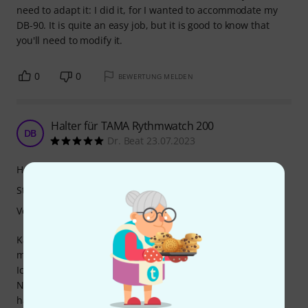
need to adapt it: I did it, for I wanted to accommodate my
DB-90. It is quite an easy job, but it is good to know that
you'll need to modify it.
0
0
BEWERTUNG MELDEN
Halter für TAMA Rythmwatch 200
DB
Dr. Beat 23.07.2023
Handling
Stabilität
Verarbeitung
Kann man im Bundle mit bestellen und macht Sinn, wenn
man das Metronom am Schlagzeug anbringen möchte.
Ich nutze einen geraden Cowbell-Halter dafür mit dem
Nachteil, dass es eigentlich nur am HiHat-Ständer gut
hängt, weil es keine Neigung bekommt. Will man es höher