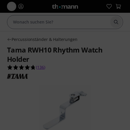
Suche 
Percussionständer & Halterungen
Tama RWH10 Rhythm Watch
Holder
4.8 von 5 Sternen aus 136 Kundenbewertungen
(
136
)