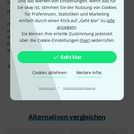
und das Merken von Einstellungen. Wenn das für
Stabilität
Sie okay ist, stimmen Sie der Nutzung von Cookies
Handling
für Präferenzen, Statistiken und Marketing
einfach durch einen Klick auf „Geht klar“ zu (
alle
Hält gut am HiHat Stativ, die Flügelschrauben laufen prima
anzeigen
).
und ich hätte es nach den Bildern nicht so stabil
Sie können Ihre erteilte Zustimmung jederzeit
eingeschätzt.
über die Cookie-Einstellungen (
hier
) widerrufen.
Da könnte man eine kleine Snare dran befestigen (kommt
wahrscheinlich auch so).
Geht klar
1
0
BEWERTUNG MELDEN
Cookies ablehnen
Weitere Infos
·
Impressum
Datenschutzhinweise
Alle Bewertungen lesen
Alternativen vergleichen