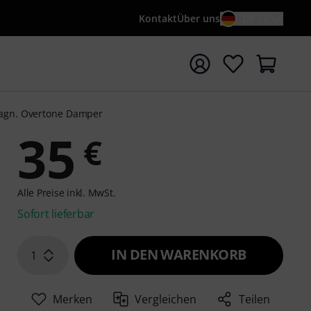
Kontakt
Über uns
DE / €
e mit Suchwort {searchTerm} starten
gn. Overtone Damper
35
€
Alle Preise inkl. MwSt.
Sofort lieferbar
IN DEN WARENKORB
1
Merken
Vergleichen
Teilen