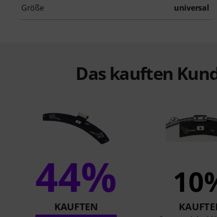
Größe
universal
Das kauften Kund
44%
10
KAUFTEN
KAUFTE