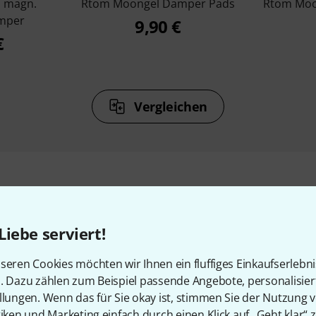
1 magn.
Rtom Moongel Damper Pads
Rtom Moo
mper
9,90 €
€
Vergleichen
Zubehör & passende Artike
Liebe serviert!
seren Cookies möchten wir Ihnen ein fluffiges Einkaufserlebn
n. Dazu zählen zum Beispiel passende Angebote, personalisie
llungen. Wenn das für Sie okay ist, stimmen Sie der Nutzung 
tiken und Marketing einfach durch einen Klick auf „Geht klar“ z