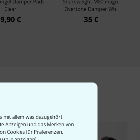
ngel Damper Pads
Snareweight M80 magn.
Clear
Overtone Damper Wh.
9,90 €
35 €
l
is mit allem was dazugehört
rte Anzeigen und das Merken von
von Cookies für Präferenzen,
u (
alle anzeigen
).