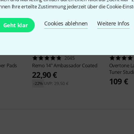
nnen Ihre erteilte Zustimmung jederzeit über die Cookie-Einst
Cookies ablehnen
Weitere Infos
Geht klar
2045
er Pads
Remo
14" Ambassador Coated
Overtone L
Tuner Stud
22,90 €
109 €
-22%
UVP: 29,50 €