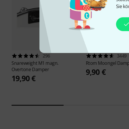
Sie kö
296
3449
Snareweight
M1 magn.
Rtom
Moongel Damp
Overtone Damper
9,90 €
19,90 €