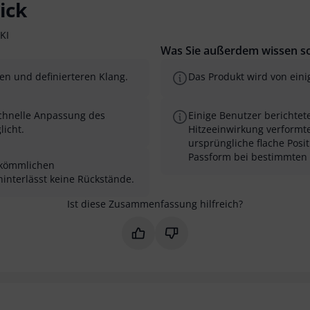
ick
KI
Was Sie außerdem wissen so
ren und definierteren Klang.
Das Produkt wird von ein
schnelle Anpassung des
Einige Benutzer berichtet
icht.
Hitzeeinwirkung verformt
ursprüngliche flache Posi
Passform bei bestimmten 
erkömmlichen
nterlässt keine Rückstände.
Ist diese Zusammenfassung hilfreich?
Markieren Sie diese Zusammenfas
Markieren Sie diese Zusam