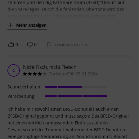
stimmen und den Big Fat Snare Drum (BFSD) "Donut" auf
die Snare legen. Durch die fehlenden Obertöne wird das
ganze sogar noch ein klein Wenig leiser, sodass man
Mehr anzeigen
0
0
BEWERTUNG MELDEN
Nicht Fisch, nicht Fleisch
C
Christian990 23.01.2024
Soundverhalten
Verarbeitung
Ich habe mir sowohl einen BFSD-Donut als auch einen
BFSD-Original gegönnt und muss sagen: Das BFSD-Original
hat einen wirklich umfassenden Einfluss auf den
Gesamtsound der Trommel, während der BFSD-Donut nur
eine geringfüge Veränderung am Sound vornimmt. Bauart