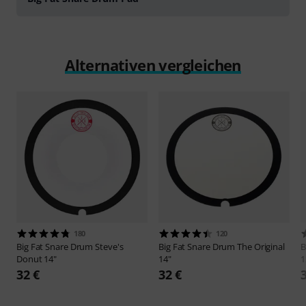
Alternativen vergleichen
180
120
Big Fat Snare Drum
Steve's
Big Fat Snare Drum
The Original
B
Donut 14"
14"
1
32 €
32 €