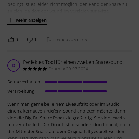
bedingt ist es leider nicht möglich, den Rand der Snare zu
spielen, da dort der Sound im Vergleich zur Mitte
Mehr anzeigen
0
1
BEWERTUNG MELDEN
Perfektes Tool für einen zweiten Snaresound!
D
Drumfix 29.07.2024
Soundverhalten
Verarbeitung
Wenn man gerne bei einem Liveauftritt oder im Studio
einen alternativen "tiefen" Sound anbieten möchte, dann
sind die Big Fat Snare Produkte großartig. Sie sind jeweils
top verarbeitert. Der Donut ist besonders durchdacht, da in
der Mitte der Snare auf dem Originalfell gespielt werden
kann. Dadurch kann man weiterhin präzise spielen und