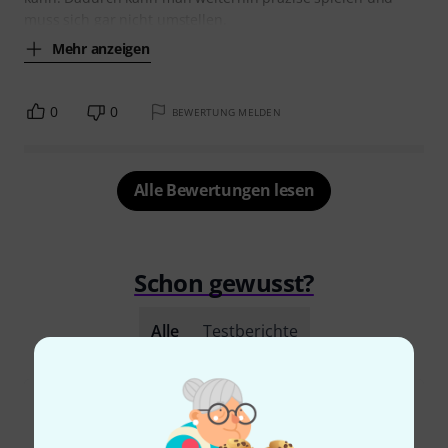
muss sich gar nicht umstellen.
Mehr anzeigen
0
0
BEWERTUNG MELDEN
Alle Bewertungen lesen
Schon gewusst?
Alle
Testberichte