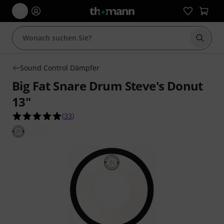
Suche 
Sound Control Dämpfer
Big Fat Snare Drum Steve's Donut
13"
4.9 von 5 Sternen aus 33 Kundenbewertungen
(
33
)