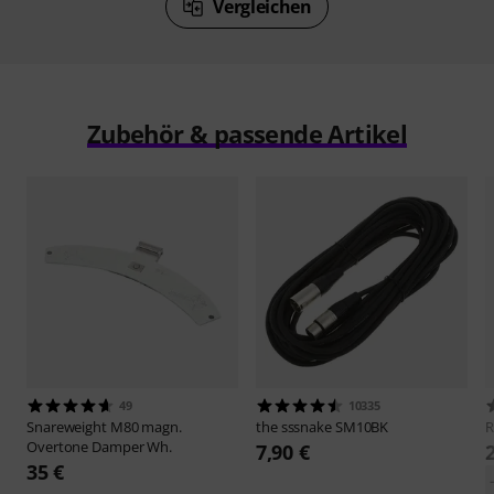
Vergleichen
Zubehör & passende Artikel
49
10335
Snareweight
M80 magn.
the sssnake
SM10BK
Overtone Damper Wh.
7,90 €
35 €