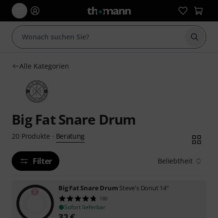
Suche 
Alle Kategorien
Big Fat Snare Drum
Beratung
20
Produkte
·
Filter
Beliebtheit
Big Fat Snare Drum
Steve's Donut 14"
180
Sofort lieferbar
32
€