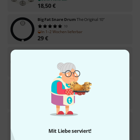
18,50
€
Big Fat Snare Drum
The Original 10"
10
In 1–2 Wochen lieferbar
29
€
Big Fat Snare Drum
Snare-Bourine Donut 13"
4
Sofort lieferbar
45
€
Big Fat Snare Drum
13" Swiss Ride
2
Sofort lieferbar
32
€
Big Fat Snare Drum
Halos 14"
10
Sofort lieferbar
Mit Liebe serviert!
41
€