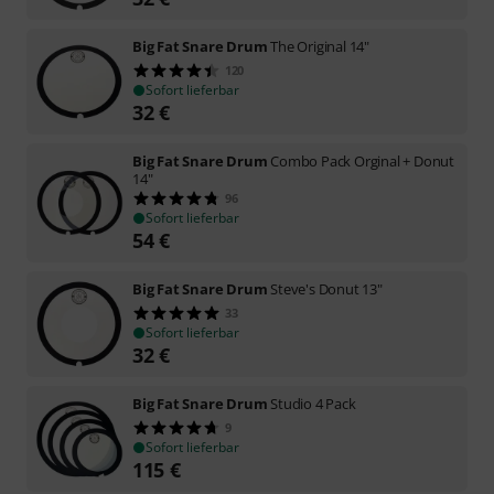
Big Fat Snare Drum
The Original 14"
120
Sofort lieferbar
32
€
Big Fat Snare Drum
Combo Pack Orginal + Donut
14"
96
Sofort lieferbar
54
€
Big Fat Snare Drum
Steve's Donut 13"
33
Sofort lieferbar
32
€
Big Fat Snare Drum
Studio 4 Pack
9
Sofort lieferbar
115
€