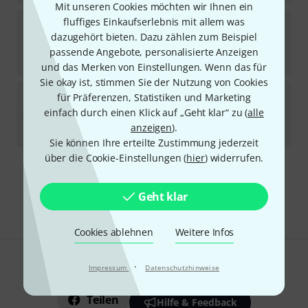
Mit unseren Cookies möchten wir Ihnen ein
Big Fat Snare Drum
Neck Tie
fluffiges Einkaufserlebnis mit allem was
2
dazugehört bieten. Dazu zählen zum Beispiel
Sofort lieferbar
passende Angebote, personalisierte Anzeigen
26
€
und das Merken von Einstellungen. Wenn das für
Sie okay ist, stimmen Sie der Nutzung von Cookies
Big Fat Snare Drum
Josh's Snare-Bourine 13"
für Präferenzen, Statistiken und Marketing
3
einfach durch einen Klick auf „Geht klar“ zu (
alle
Sofort lieferbar
anzeigen
).
40
€
Sie können Ihre erteilte Zustimmung jederzeit
über die Cookie-Einstellungen (
hier
) widerrufen.
Kostenloser Versand ab 29 €
Alle Preise inkl. MwSt.
Geht klar
Cookies ablehnen
Weitere Infos
·
Impressum
Datenschutzhinweise
Gefällt Ihnen, was Sie sehen?
Teilen
Hilfe & Feedback