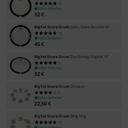
11
Sofort lieferbar
32
€
Big Fat Snare Drum
Josh's Snare-Bourine 14"
14
Sofort lieferbar
45
€
Big Fat Snare Drum
The Shining Original 14"
5
Sofort lieferbar
32
€
Big Fat Snare Drum
Octopus
4
Sofort lieferbar
22,50
€
Big Fat Snare Drum
Bling Ring
19
Sofort lieferbar