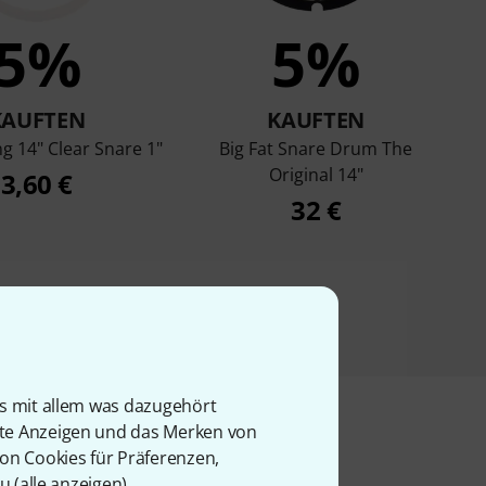
5%
5%
KAUFTEN
KAUFTEN
g 14" Clear Snare 1"
Big Fat Snare Drum The
Original 14"
3,60 €
32 €
is mit allem was dazugehört
rte Anzeigen und das Merken von
von Cookies für Präferenzen,
u (
alle anzeigen
).