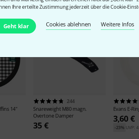
Zubehör & passende Artike
nnen Ihre erteilte Zustimmung jederzeit über die Cookie-Einst
Cookies ablehnen
Weitere Infos
Geht klar
244
fins 14"
Snareweight
M80 magn.
Evans
E-Rin
Overtone Damper
3,60 €
35 €
-23%
UVP: 4