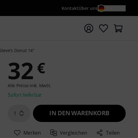
Kontakt
Über uns
DE / €
e mit Suchwort {searchTerm} starten
Steve's Donut 14"
32
€
Alle Preise inkl. MwSt.
Sofort lieferbar
IN DEN WARENKORB
1
Merken
Vergleichen
Teilen