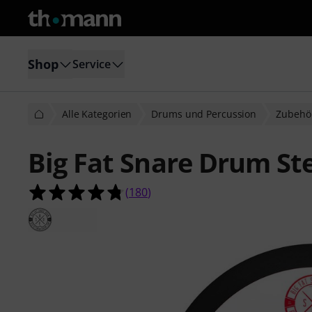
Shop
Service
Alle Kategorien
Drums und Percussion
Zubehö
Big Fat Snare Drum St
4.8 von 5 Sternen aus 180 Kunden
(
180
)