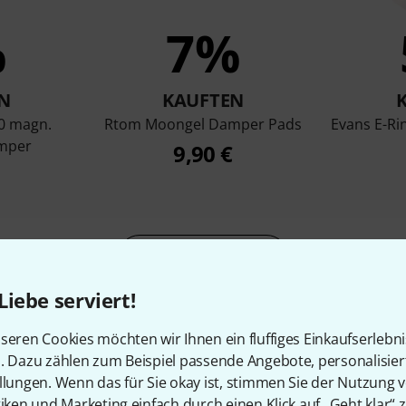
%
7%
N
KAUFTEN
0 magn.
Rtom Moongel Damper Pads
Evans E-Rin
mper
9,90 €
Vergleichen
Liebe serviert!
seren Cookies möchten wir Ihnen ein fluffiges Einkaufserlebn
n. Dazu zählen zum Beispiel passende Angebote, personalisie
llungen. Wenn das für Sie okay ist, stimmen Sie der Nutzung 
tiken und Marketing einfach durch einen Klick auf „Geht klar“ z