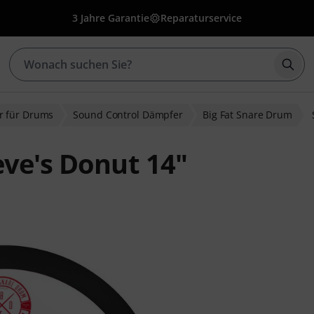
3 Jahre Garantie
Reparaturservice
Such
r für Drums
Sound Control Dämpfer
Big Fat Snare Drum
eve's Donut 14"
bewertungen