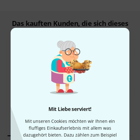
Das kauften Kunden, die sich dieses
Produkt angesehen haben
32%
14%
KAUFTEN
KAUFTEN
Mit Liebe serviert!
Harley Benton TUBE15
GENAU DIESES PRODUKT
Celestion
1.089 €
Mit unseren Cookies möchten wir Ihnen ein
259 €
fluffiges Einkaufserlebnis mit allem was
dazugehört bieten. Dazu zählen zum Beispiel