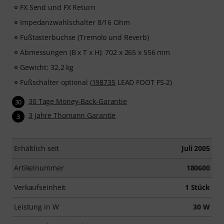
FX Send und FX Return
Impedanzwahlschalter 8/16 Ohm
Fußtasterbuchse (Tremolo und Reverb)
Abmessungen (B x T x H): 702 x 265 x 556 mm
Gewicht: 32,2 kg
Fußschalter optional (
198735
LEAD FOOT FS-2)
30 Tage Money-Back-Garantie
30
3 Jahre Thomann Garantie
3
Erhältlich seit
Juli 2005
Artikelnummer
180600
Verkaufseinheit
1 Stück
Leistung in W
30 W