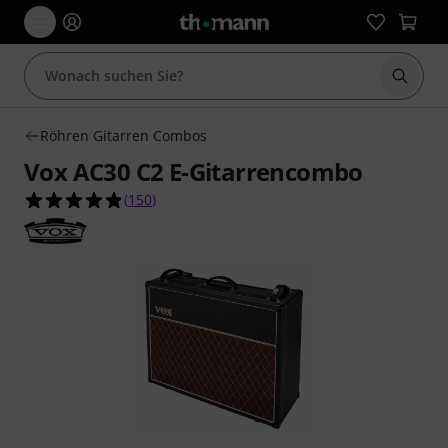
Suche 
Röhren Gitarren Combos
Vox AC30 C2 E-Gitarrencombo
4.9 von 5 Sternen aus 150 Kundenbewertungen
(
150
)