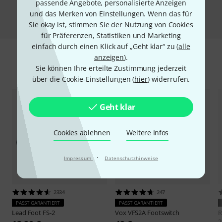
passende Angebote, personalisierte Anzeigen
Vergleichen
und das Merken von Einstellungen. Wenn das für
Sie okay ist, stimmen Sie der Nutzung von Cookies
für Präferenzen, Statistiken und Marketing
einfach durch einen Klick auf „Geht klar“ zu (
alle
anzeigen
).
Zubehör & passende Artikel
Sie können Ihre erteilte Zustimmung jederzeit
über die Cookie-Einstellungen (
hier
) widerrufen.
Geht klar
Cookies ablehnen
Weitere Infos
·
Impressum
Datenschutzhinweise
2334
247
PASST GARANTIERT
PASST GARANTIERT
Lead Foot
FS-2
Vox
VFS2A Footswitch
R
2