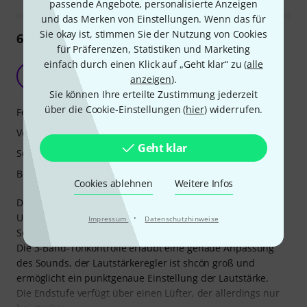
passende Angebote, personalisierte Anzeigen
und das Merken von Einstellungen. Wenn das für
Sie okay ist, stimmen Sie der Nutzung von Cookies
63
Rezensionen
für Präferenzen, Statistiken und Marketing
einfach durch einen Klick auf „Geht klar“ zu (
alle
Besser geht es nicht - Update beigefügt
C
anzeigen
).
Christian291 27.04.2020
Sie können Ihre erteilte Zustimmung jederzeit
über die Cookie-Einstellungen (
hier
) widerrufen.
Features
Verarbeitung
Geht klar
Sound
Bedienung
Cookies ablehnen
Weitere Infos
Die Power Stage 170 ist für mich die perfekte Endstufe.
·
Ultra klein, leicht und eine gewaltige Power mit super
Impressum
Datenschutzhinweise
Sound!
Die 3-Band-Tonkontrolle erlaubt eine genaue Anpassung
des Sounds, der Lautstärkeregler ist shcön groß und
ermöglicht ein punktgenaue Einstellung der Lautstärke.
Die Endstufe verfügt über einen Lüfter, der allerdings nur