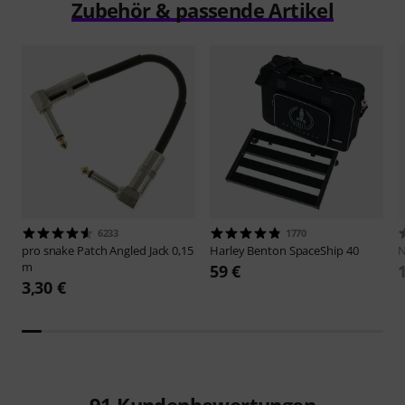
Zubehör & passende Artikel
6233
1770
pro snake
Patch Angled Jack 0,15
Harley Benton
SpaceShip 40
N
m
59 €
3,30 €