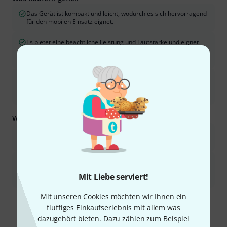
Das Gerät ist kompakt und leicht, wodurch es sich hervorragend
für den mobilen Einsatz eignet.
Es bietet eine beachtliche Leistung und Lautstärke und eignet
sich für verschiedene Einsatzbereiche, darunter Live-Auftritte
und Proben.
Der Klang ist klar, neutral und transparent und gibt das
Eingangssignal präzise und ohne unerwünschte Verfärbungen
wieder.
Was Sie außerdem wissen sollten:
Das Lüftergeräusch kann in ruhigen Umgebungen, wie
beispielsweise zu Hause oder im Studio, wahrnehmbar sein.
Die Ausgangsleistung bei 8 Ohm kann im Vergleich zu 4 Ohm als
weniger wirkungsvoll wahrgenommen werden, insbesondere in
Mit Liebe serviert!
lauten Bandkontexten.
Ist diese Zusammenfassung hilfreich?
Mit unseren Cookies möchten wir Ihnen ein
fluffiges Einkaufserlebnis mit allem was
Markieren Sie diese Zusammenfassung
Markieren Sie diese Zusammen
dazugehört bieten. Dazu zählen zum Beispiel