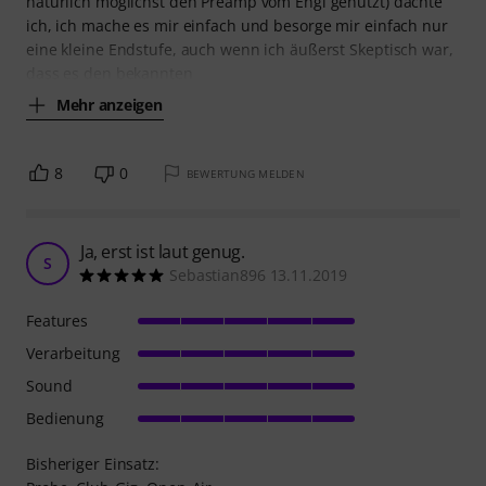
natürlich möglichst den Preamp vom Engl genutzt) dachte
ich, ich mache es mir einfach und besorge mir einfach nur
eine kleine Endstufe, auch wenn ich äußerst Skeptisch war,
dass es den bekannten
Mehr anzeigen
8
0
BEWERTUNG MELDEN
Ja, erst ist laut genug.
S
Sebastian896 13.11.2019
Features
Verarbeitung
Sound
Bedienung
Bisheriger Einsatz: