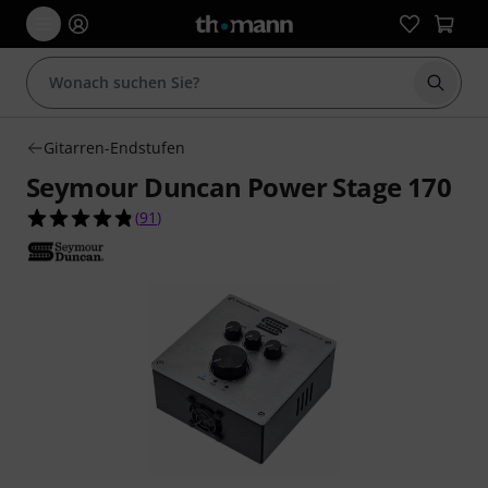
Suche 
Gitarren-Endstufen
Seymour Duncan Power Stage 170
4.8 von 5 Sternen aus 91 Kundenbewertungen
(
91
)