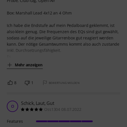
Probe, Club-Gig, Open-Air
Box: Marshall Lead 4x12 an 4 Ohm
Ich habe die Endstufe auf mein Pedalboard geklemmt, ist
also klein genug. Die Frequenzen des EQs sind gut gewählt,
sodass auf die jeweilige Gitarrenbox gut reagiert werden
kann. Der nötige Gesamtwumms kommt also auch zustande
inkl. Durchsetzungsfähigkeit.
Es
Mehr anzeigen
8
1
BEWERTUNG MELDEN
Schick, Laut, Gut
O
Oss1304 08.07.2022
Features