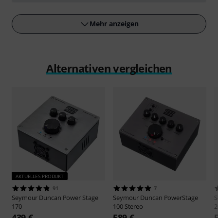
abspielen
Mehr anzeigen
Alternativen vergleichen
AKTUELLES PRODUKT
91
7
Seymour Duncan
Power Stage
Seymour Duncan
PowerStage
S
170
100 Stereo
2
439 €
589 €