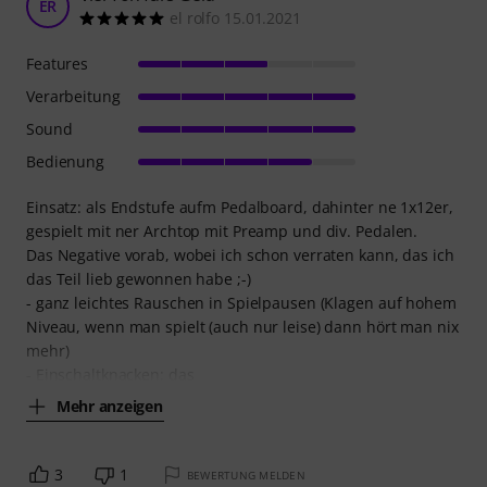
ER
el rolfo 15.01.2021
Features
Verarbeitung
Sound
Bedienung
Einsatz: als Endstufe aufm Pedalboard, dahinter ne 1x12er,
gespielt mit ner Archtop mit Preamp und div. Pedalen.
Das Negative vorab, wobei ich schon verraten kann, das ich
das Teil lieb gewonnen habe ;-)
- ganz leichtes Rauschen in Spielpausen (Klagen auf hohem
Niveau, wenn man spielt (auch nur leise) dann hört man nix
mehr)
- Einschaltknacken: das
Mehr anzeigen
3
1
BEWERTUNG MELDEN