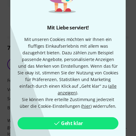
insbesondere bei niedrigeren Einstellungen.
Ist diese Zusammenfassung hilfreich?
Markieren Sie diese Zusammenfassung
Markieren Sie diese Zusammen
Mit Liebe serviert!
Mit unseren Cookies möchten wir Ihnen ein
fluffiges Einkaufserlebnis mit allem was
74
Rezensionen
dazugehört bieten. Dazu zählen zum Beispiel
passende Angebote, personalisierte Anzeigen
Großartig!
R
und das Merken von Einstellungen. Wenn das für
Ritchie1729 04.12.2017
Sie okay ist, stimmen Sie der Nutzung von Cookies
für Präferenzen, Statistiken und Marketing
Features
einfach durch einen Klick auf „Geht klar“ zu (
alle
Verarbeitung
anzeigen
).
Sound
Sie können Ihre erteilte Zustimmung jederzeit
über die Cookie-Einstellungen (
hier
) widerrufen.
Bedienung
Was für eine Überraschung! Dieses kleine Ding macht
Geht klar
genau das, was es soll und das extrem gut und zuverlässig.
Ich kann daher die zuvor geäußerte Kritik nicht bestätigen,