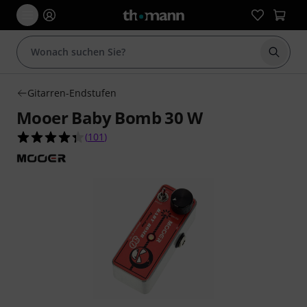
Suche 
Gitarren-Endstufen
Mooer Baby Bomb 30 W
4.3 von 5 Sternen aus 101 Kundenbewertungen
(
101
)