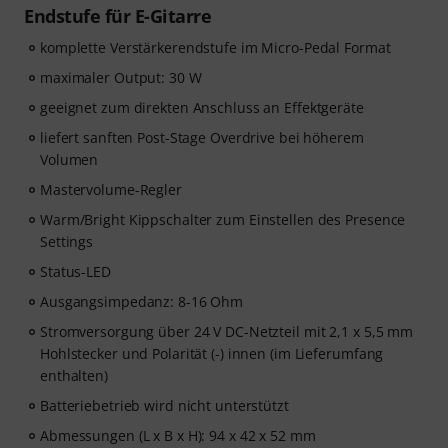
Endstufe für E-Gitarre
komplette Verstärkerendstufe im Micro-Pedal Format
maximaler Output: 30 W
geeignet zum direkten Anschluss an Effektgeräte
liefert sanften Post-Stage Overdrive bei höherem
Volumen
Mastervolume-Regler
Warm/Bright Kippschalter zum Einstellen des Presence
Settings
Status-LED
Ausgangsimpedanz: 8-16 Ohm
Stromversorgung über 24 V DC-Netzteil mit 2,1 x 5,5 mm
Hohlstecker und Polarität (-) innen (im Lieferumfang
enthalten)
Batteriebetrieb wird nicht unterstützt
Abmessungen (L x B x H): 94 x 42 x 52 mm