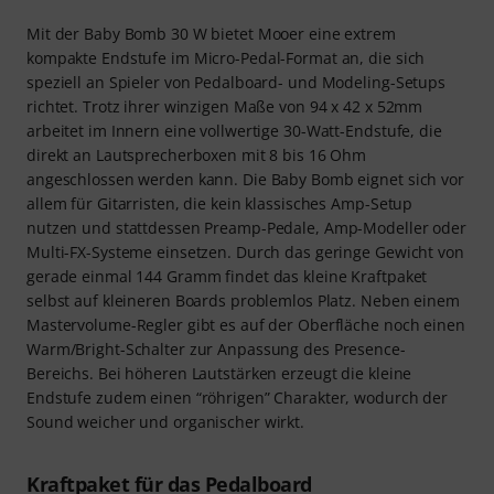
Mit der Baby Bomb 30 W bietet Mooer eine extrem
kompakte Endstufe im Micro-Pedal-Format an, die sich
speziell an Spieler von Pedalboard- und Modeling-Setups
richtet. Trotz ihrer winzigen Maße von 94 x 42 x 52mm
arbeitet im Innern eine vollwertige 30-Watt-Endstufe, die
direkt an Lautsprecherboxen mit 8 bis 16 Ohm
angeschlossen werden kann. Die Baby Bomb eignet sich vor
allem für Gitarristen, die kein klassisches Amp-Setup
nutzen und stattdessen Preamp-Pedale, Amp-Modeller oder
Multi-FX-Systeme einsetzen. Durch das geringe Gewicht von
gerade einmal 144 Gramm findet das kleine Kraftpaket
selbst auf kleineren Boards problemlos Platz. Neben einem
Mastervolume-Regler gibt es auf der Oberfläche noch einen
Warm/Bright-Schalter zur Anpassung des Presence-
Bereichs. Bei höheren Lautstärken erzeugt die kleine
Endstufe zudem einen “röhrigen” Charakter, wodurch der
Sound weicher und organischer wirkt.
Kraftpaket für das Pedalboard