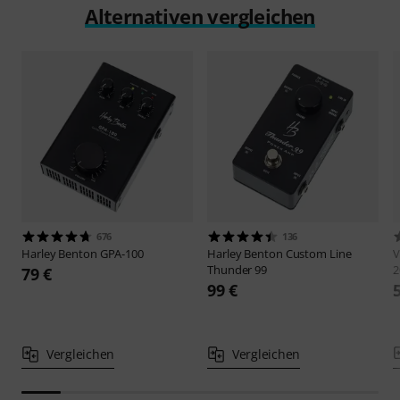
Alternativen vergleichen
676
136
Harley Benton
GPA-100
Harley Benton
Custom Line
V
Thunder 99
2
79 €
99 €
Vergleichen
Vergleichen