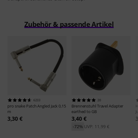
Zubehör & passende Artikel
6233
20
pro snake
Patch Angled Jack 0,15
Brennenstuhl
Travel Adapter
H
m
earthed to GB
J
3,30 €
3,40 €
-72%
UVP: 11,99 €