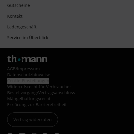
Gutscheine
Kontakt
Ladengeschäft
Service im Überblick
AGB
/
Impressum
Datenschutzhinweise
Cookie-Einstellungen
Widerrufsrecht für Verbraucher
Bestellvorgang/Vertragsabschluss
Mängelhaftungsrecht
Erklärung zur Barrierefreiheit
Vertrag widerrufen