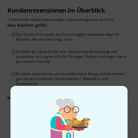
Kundenrezensionen im Überblick
Aus echten Käuferbewertungen, zusammengefasst durch KI
Was Käufern gefiel:
Das Gerät ist kompakt, leicht und tragbar und somit ideal für
Musiker, die viel unterwegs sind.
Es bietet für seine Größe eine überraschende Leistung und
Lautstärke und eignet sich für Übungen, Proben und sogar kleine
bis mittlere Auftritte.
Es bietet einen klaren und unverfälschten Klang und harmoniert
gut mit verschiedenen Vorverstärkern, Modellern und
Pedalboards.
Was Sie außerdem wissen sollten:
Viele Benutzer berichten von einem deutlich wahrnehmbaren
Hintergrundrauschen, Pfeifen oder Brummen, insbesondere bei
höheren Lautstärken oder mit dem mitgelieferten Netzteil.
Der Lautstärkeregler wird oft als nichtlinear und sprunghaft
beschrieben, was präzise Lautstärkeeinstellungen erschwert,