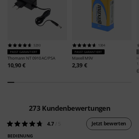
5293
1304
PASST GARANTIERT
PASST GARANTIERT
Thomann
NT 0910 AC/PSA
Maxell
M9V
H
1
10,90 €
2,39 €
273
Kundenbewertungen
Jetzt bewerten
4.7
/ 5
BEDIENUNG