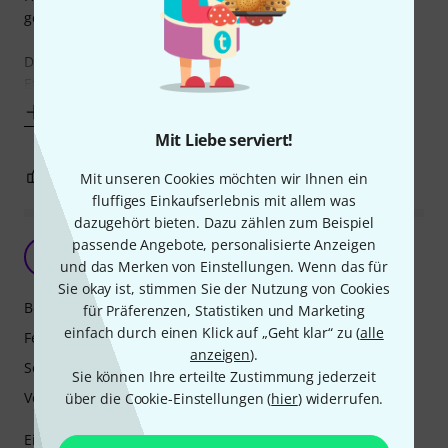
gebraucht, aber schaden tut's natürlich auch nicht.
Der Thru-Ausgang, mit dem man "Originalsignal" und
Effektsignal über
Mehr anzeigen
Mit Liebe serviert!
3
0
Mit unseren Cookies möchten wir Ihnen ein
BEWERTUNG MELDEN
fluffiges Einkaufserlebnis mit allem was
dazugehört bieten. Dazu zählen zum Beispiel
passende Angebote, personalisierte Anzeigen
A
AlHe 11.03.2022
und das Merken von Einstellungen. Wenn das für
Sie okay ist, stimmen Sie der Nutzung von Cookies
Bedienung
für Präferenzen, Statistiken und Marketing
einfach durch einen Klick auf „Geht klar“ zu (
alle
Features
anzeigen
).
Sound
Sie können Ihre erteilte Zustimmung jederzeit
Verarbeitung
über die Cookie-Einstellungen (
hier
) widerrufen.
Einfach ein super, klasse, analoger Chorus, der das Signal