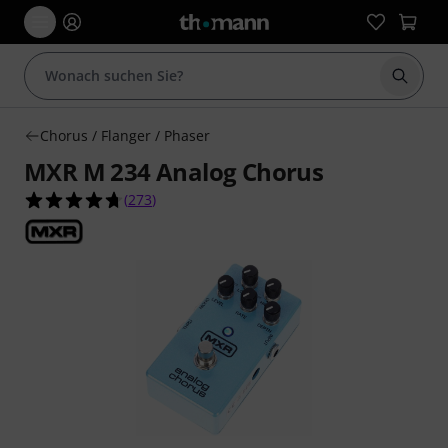
Suche 
Chorus / Flanger / Phaser
MXR M 234 Analog Chorus
4.7 von 5 Sternen aus 273 Kundenbewertungen
(
273
)