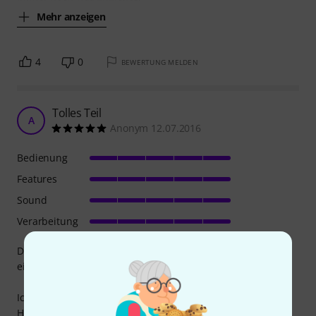
Mehr anzeigen
4
0
BEWERTUNG MELDEN
Tolles Teil
A
Anonym 12.07.2016
Bedienung
Features
Sound
Verarbeitung
Der Chorus trägt nicht zu dick auf, was gut ist, denn wenn
ein Chorus zu dick aufträgt wird's gefährlich. ;)
Ich finde er hat einen schönen Klang. Die Extra-Regler für
Höhen und Tiefen des Effektsignals hätte es für mich nicht