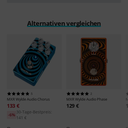
abspielen
Alternativen vergleichen
5
2
MXR
Wylde Audio Chorus
MXR
Wylde Audio Phase
133 €
129 €
30-Tage-Bestpreis:
-6%
141 €