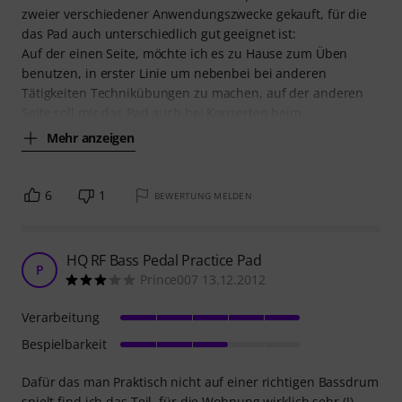
zweier verschiedener Anwendungszwecke gekauft, für die
das Pad auch unterschiedlich gut geeignet ist:
Auf der einen Seite, möchte ich es zu Hause zum Üben
benutzen, in erster Linie um nebenbei bei anderen
Tätigkeiten Technikübungen zu machen, auf der anderen
Seite soll mir das Pad auch bei Konzerten beim
Mehr anzeigen
6
1
BEWERTUNG MELDEN
HQ RF Bass Pedal Practice Pad
P
Prince007 13.12.2012
Verarbeitung
Bespielbarkeit
Dafür das man Praktisch nicht auf einer richtigen Bassdrum
spielt find ich das Teil, für die Wohnung wirklich sehr (!)