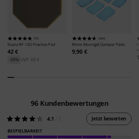
975
3449
Evans
RF-12G Practice Pad
Rtom
Moongel Damper Pads
V
H
42 €
9,90 €
-30%
UVP: 60 €
96
Kundenbewertungen
Jetzt bewerten
4.1
/ 5
BESPIELBARKEIT