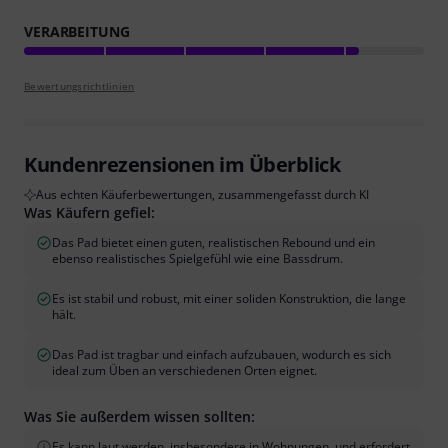
VERARBEITUNG
Bewertungsrichtlinien
Kundenrezensionen im Überblick
Aus echten Käuferbewertungen, zusammengefasst durch KI
Was Käufern gefiel:
Das Pad bietet einen guten, realistischen Rebound und ein
ebenso realistisches Spielgefühl wie eine Bassdrum.
Es ist stabil und robust, mit einer soliden Konstruktion, die lange
hält.
Das Pad ist tragbar und einfach aufzubauen, wodurch es sich
ideal zum Üben an verschiedenen Orten eignet.
Was Sie außerdem wissen sollten:
Es kann laut werden, insbesondere in Wohnungen, und erfordert