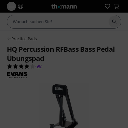
Suche 
Practice Pads
HQ Percussion RFBass Bass Pedal
Übungspad
4.1 von 5 Sternen aus 96 Kundenbewertungen
(
96
)