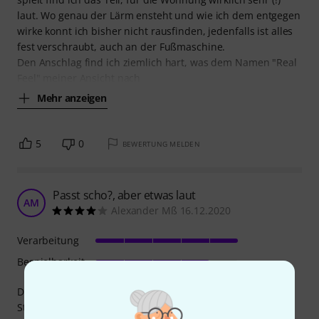
laut. Wo genau der Lärm ensteht und wie ich dem entgegen
wirke konnt ich bisher nicht rausfinden, jedenfalls ist alles
fest verschraubt, auch an der Fußmaschine.
Den Anschlag find ich ziemlich hart, was dem Namen "Real
Feel" meiner Ansicht nach
Mehr anzeigen
5
0
BEWERTUNG MELDEN
Passt scho?, aber etwas laut
AM
Alexander Mß 16.12.2020
Verarbeitung
Bespielbarkeit
Das Übungspad hab ich mir für das Üben in meinem
Studenten-Wohnheimzimmer gekauft, wovon man ableiten