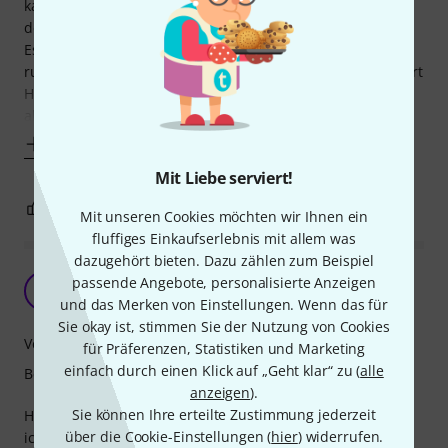
kann, dass ich bestimmte Erwartungen an die Lautstärke
des Übungspad hatte.
Es ist sehr stabil verarbeitet und hält extrem sicher, nur
rutscht es auf glatten Böden, weshalb man definitiv eine Art
Handtuch, oder alten Teppich drunter legen sollte, wofür
allerdings
Mehr anzeigen
Mit Liebe serviert!
1
0
BEWERTUNG MELDEN
Mit unseren Cookies möchten wir Ihnen ein
fluffiges Einkaufserlebnis mit allem was
dazugehört bieten. Dazu zählen zum Beispiel
Tolles Bassdrum Übungspad
passende Angebote, personalisierte Anzeigen
S
Sharky 08.03.2015
und das Merken von Einstellungen. Wenn das für
Sie okay ist, stimmen Sie der Nutzung von Cookies
Verarbeitung
für Präferenzen, Statistiken und Marketing
einfach durch einen Klick auf „Geht klar“ zu (
alle
Bespielbarkeit
anzeigen
).
Sie können Ihre erteilte Zustimmung jederzeit
Hallo Ihr Trommler,
über die Cookie-Einstellungen (
hier
) widerrufen.
ich habe mir, nachdem ich schon mit den HQ Übungspads