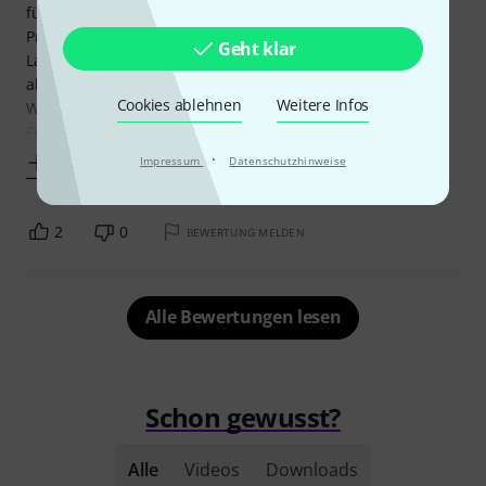
für die Handtechnik sehr zufrieden bin, dieses Bass Pedal
Practice Pad zugelegt und bin sehr glücklich damit.
Geht klar
Lautstärke ? Was soll man sagen, wer glaubt man könne
absolut lautlos das Trommeln üben, mir fehlen da die
Cookies ablehnen
Weitere Infos
Worte. Also, absolutes Pandant zu den HQ Pads für den
Fußbereich. Logisch,
·
Mehr anzeigen
Impressum
Datenschutzhinweise
2
0
BEWERTUNG MELDEN
Alle Bewertungen lesen
Schon gewusst?
Alle
Videos
Downloads