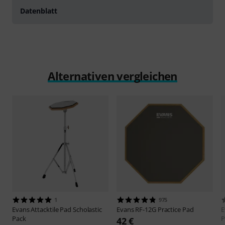
Datenblatt
Alternativen vergleichen
1
975
Evans
Attacktile Pad Scholastic
Evans
RF-12G Practice Pad
E
Pack
P
42 €