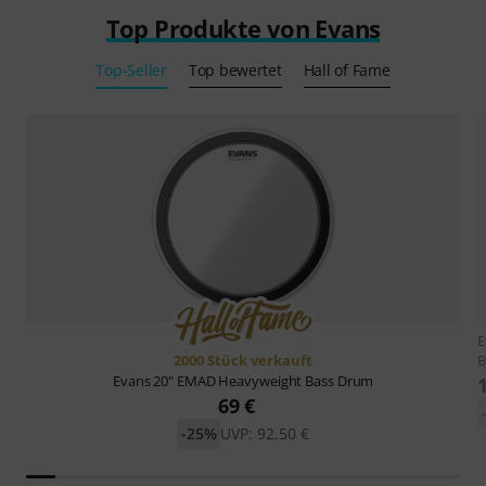
Top Produkte von Evans
Top-Seller
Top bewertet
Hall of Fame
E
2000 Stück verkauft
B
Evans
20" EMAD Heavyweight Bass Drum
69 €
-25%
UVP: 92,50 €