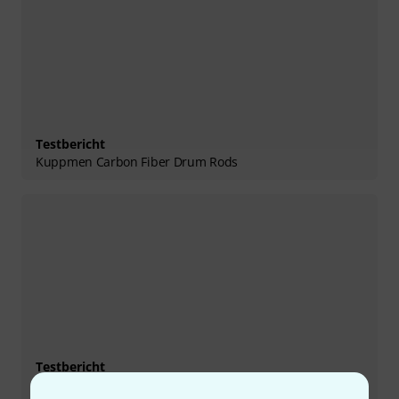
Testbericht
Kuppmen Carbon Fiber Drum Rods
Testbericht
Zultan Rock Beat Cymbals