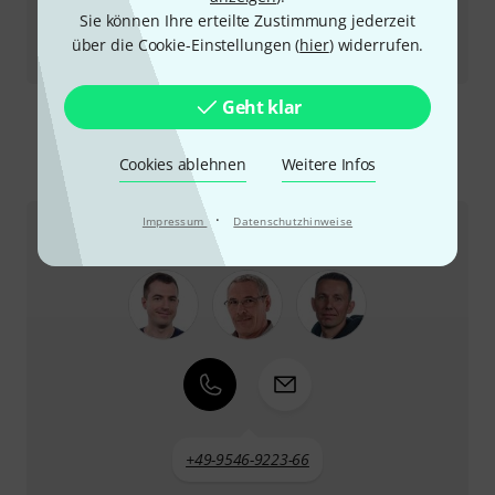
Testbericht
Sie können Ihre erteilte Zustimmung jederzeit
PDP Concept 14“ x 8“ Brushed Aluminum, Brass und
über die Cookie-Einstellungen (
hier
) widerrufen.
Bronze
Geht klar
Cookies ablehnen
Weitere Infos
So erreichen Sie uns
·
Impressum
Datenschutzhinweise
Kundenservice
+49-9546-9223-66