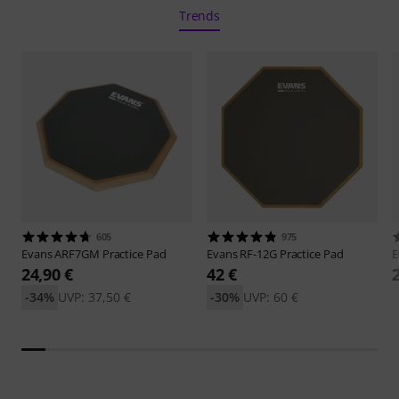
Trends
605
975
Evans
ARF7GM Practice Pad
Evans
RF-12G Practice Pad
E
24,90 €
42 €
-34%
UVP: 37,50 €
-30%
UVP: 60 €