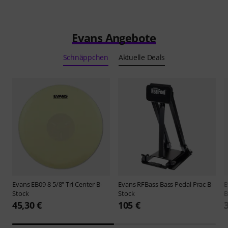
Evans Angebote
Schnäppchen
Aktuelle Deals
Evans
EB09 8 5/8" Tri Center B-
Evans
RFBass Bass Pedal Prac B-
E
Stock
Stock
B
45,30 €
105 €