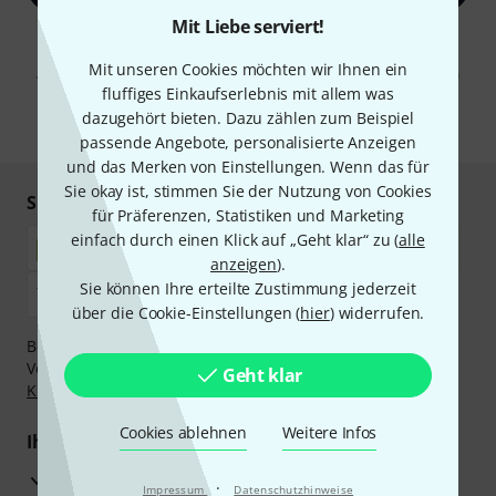
Mit Liebe serviert!
Mit Klick auf „Jetzt anmelden“ stimmen Sie dem Erhalt von E-Mail-
Werbung und einer Messung des E-Mail-Nutzungsverhaltens zu. Die
Mit unseren Cookies möchten wir Ihnen ein
Abmeldung ist jederzeit möglich. Weitere Informationen finden Sie in
unseren
Datenschutzhinweisen
.
fluffiges Einkaufserlebnis mit allem was
dazugehört bieten. Dazu zählen zum Beispiel
* Pflichtfeld
passende Angebote, personalisierte Anzeigen
und das Merken von Einstellungen. Wenn das für
Sie okay ist, stimmen Sie der Nutzung von Cookies
Sicher einkaufen & bezahlen
für Präferenzen, Statistiken und Marketing
einfach durch einen Klick auf „Geht klar“ zu (
alle
anzeigen
).
Sie können Ihre erteilte Zustimmung jederzeit
über die Cookie-Einstellungen (
hier
) widerrufen.
Bezahlen Sie vertraulich und sicher per Nachnahme,
Vorkasse, PayPal, Amazon Pay,
Klarna Sofort bezahlen
,
Geht klar
Klarna Ratenzahlung
oder Kreditkarte.
Cookies ablehnen
Weitere Infos
Ihre Vorteile
3 Jahre Thomann Garantie
·
Impressum
Datenschutzhinweise