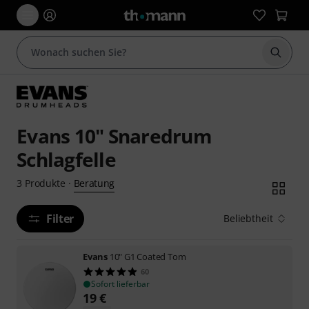
Suche 
Evans 10" Snaredrum
Schlagfelle
Beratung
3
Produkte
·
Filter
Beliebtheit
Evans
10" G1 Coated Tom
60
Sofort lieferbar
19
€