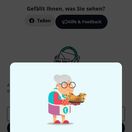
Gefällt Ihnen, was Sie sehen?
Teilen
Hilfe & Feedback
Thomann Newsletter
Abonniere den Thomann Newsletter und gewinne mit
etwas Glück einen von
50 Gutscheinen
über jeweils
50€
!
Inspirierende Beiträge
Deals
Thomann Insights
E-Mail-Adresse
*
Jetzt anmelden