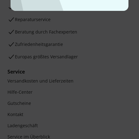
30 Tage Money-Back-Garantie
Reparaturservice
Beratung durch Fachexperten
Zufriedenheitsgarantie
Europas größtes Versandlager
Service
Versandkosten und Lieferzeiten
Hilfe-Center
Gutscheine
Kontakt
Ladengeschäft
Service im Überblick