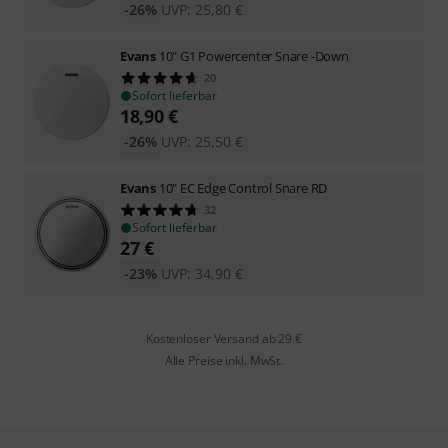
-26%
UVP:
25,80
€
Evans
10" G1 Powercenter Snare -Down
20
Sofort lieferbar
18,90
€
-26%
UVP:
25,50
€
Evans
10" EC Edge Control Snare RD
32
Sofort lieferbar
27
€
-23%
UVP:
34,90
€
Kostenloser Versand ab 29 €
Alle Preise inkl. MwSt.