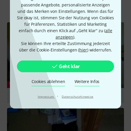
passende Angebote, personalisierte Anzeigen
Alle
Videos
Ratgeber
Testberichte
und das Merken von Einstellungen. Wenn das für
Sie okay ist, stimmen Sie der Nutzung von Cookies
für Präferenzen, Statistiken und Marketing
einfach durch einen Klick auf „Geht klar“ zu (
alle
anzeigen
).
Sie können Ihre erteilte Zustimmung jederzeit
über die Cookie-Einstellungen (
hier
) widerrufen.
Geht klar
Cookies ablehnen
Weitere Infos
YOUTUBE
Evans EC2 SST Clear Drum Heads Full Kit
·
Impressum
Datenschutzhinweise
abspielen