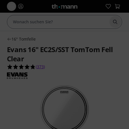
Suche 
16" Tomfelle
Evans 16" EC2S/SST TomTom Fell
Clear
4.8 von 5 Sternen aus 373 Kundenbewertungen
(
373
)