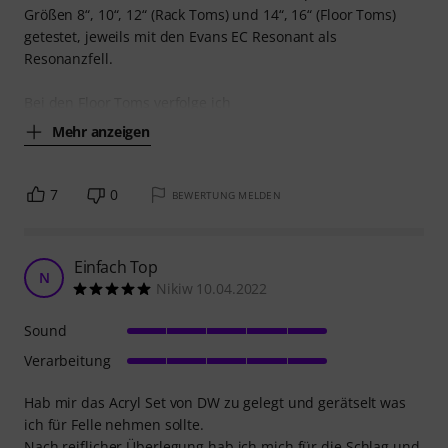
Größen 8“, 10“, 12“ (Rack Toms) und 14“, 16“ (Floor Toms)
getestet, jeweils mit den Evans EC Resonant als
Resonanzfell.
Bei den Floor Toms verfolge ich
Mehr anzeigen
7
0
BEWERTUNG MELDEN
Einfach Top
N
Nikiw 10.04.2022
Sound
Verarbeitung
Hab mir das Acryl Set von DW zu gelegt und gerätselt was
ich für Felle nehmen sollte.
Nach reiflicher Überlegung hab ich mich für die Schlag und