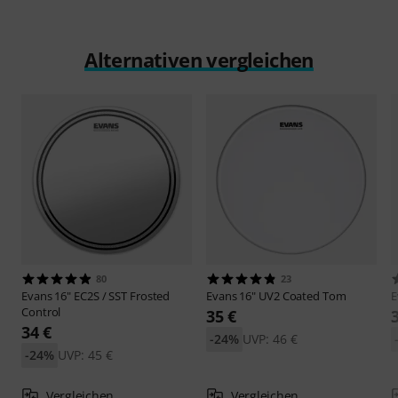
Alternativen vergleichen
80
23
Evans
16" EC2S / SST Frosted
Evans
16" UV2 Coated Tom
E
Control
35 €
34 €
-24%
UVP: 46 €
-24%
UVP: 45 €
Vergleichen
Vergleichen