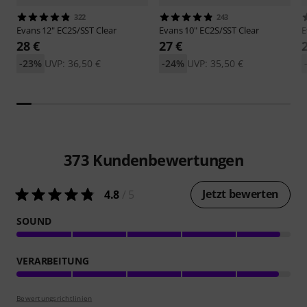
322
243
Evans
12" EC2S/SST Clear
Evans
10" EC2S/SST Clear
E
28 €
27 €
-23%
UVP: 36,50 €
-24%
UVP: 35,50 €
373
Kundenbewertungen
Jetzt bewerten
4.8
/ 5
SOUND
VERARBEITUNG
Bewertungsrichtlinien