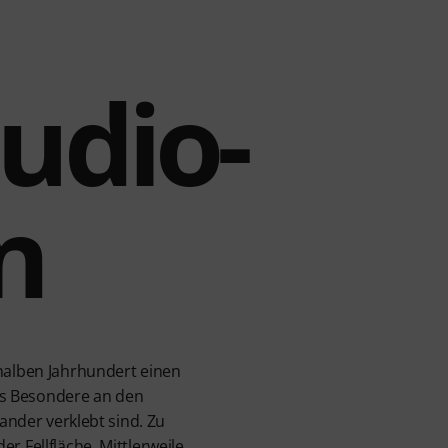
tudio-
n
 halben Jahrhundert einen
as Besondere an den
ander verklebt sind. Zu
r Fellfläche. Mittlerweile