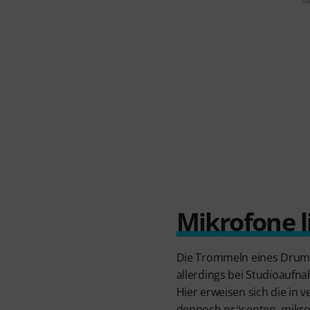
Mikrofone l
Die Trommeln eines Drums
allerdings bei Studioaufn
Hier erweisen sich die in
dennoch präsenten, mikrof