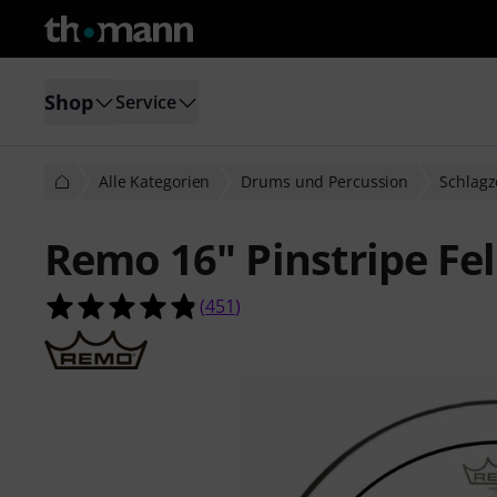
Shop
Service
Alle Kategorien
Drums und Percussion
Schlagz
Remo 16" Pinstripe Fel
4.8 von 5 Sternen aus 451 Kunden
(
451
)