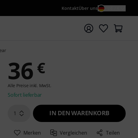
Kontakt
Über uns
DE / €
e mit Suchwort {searchTerm} starten
lear
36
€
Alle Preise inkl. MwSt.
Sofort lieferbar
IN DEN WARENKORB
1
Merken
Vergleichen
Teilen