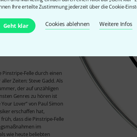
Bauweise ist ein verstärkter
nnen Ihre erteilte Zustimmung jederzeit über die Cookie-Einst
eine erhöhte Präsenz und Dur
Der Attack fällt bei den Clea
Cookies ablehnen
Weitere Infos
aus als bei den Pinstripe Coat
Geht klar
ähliger
 Pinstripe-Felle durch einen
ller Zeiten: Steve Gadd. Als
rummer, der auf unzähligen
nsten Genres zu hören ist
 Your Lover“ von Paul Simon
iker erschaffen hat,
rüh, dass die Pinstripe-Felle
ungsmaßnahmen im
s wie heute beliebten