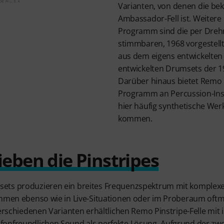
Varianten, von denen die be
Ambassador-Fell ist. Weitere
Programm sind die per Dre
stimmbaren, 1968 vorgestell
aus dem eigens entwickelten
entwickelten Drumsets der 1
Darüber hinaus bietet Remo b
Programm an Percussion-Ins
hier häufig synthetische Wer
kommen.
ieben die Pinstripes
ets produzieren ein breites Frequenzspektrum mit komplexe
ahmen ebenso wie in Live-Situationen oder im Proberaum oftma
 verschiedenen Varianten erhältlichen Remo Pinstripe-Felle mi
onfreundlichen Sound als perfekte Lösung. Aufgrund der zwe