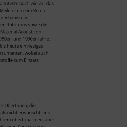
kannteste nach wie vor das
 Meilensteine im Remo-
hmechanismus
ten Rototoms sowie die
 Material Acousticon
980er- und 1990er-Jahre.
is heute ein riesiges
trumenten, wobei auch
kstoffe zum Einsatz
n Obertönen, die
ls nicht erwünscht sind.
t ihrem obertonarmen, aber
ilagigen Konstruktion