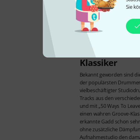
Sie kö
Der Sound unz
Klassiker
Bekannt geworden sind die
der populärsten Drummer a
vielbeschäftigter Studiod
Tracks aus den verschiede
und mit „50 Ways To Leave
einen wahren Groove-Klass
erkannte Gadd schon sehr f
ohne zusätzliche Dämpf
Aufnahmestudio den damal