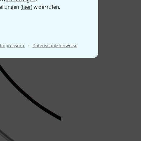
 Attack, welcher dem Tom
ellungen (
hier
) widerrufen.
chsetzungskraft verleiht.
r-Versionen etwas heller
ed Fellen.
·
Impressum
Datenschutzhinweise