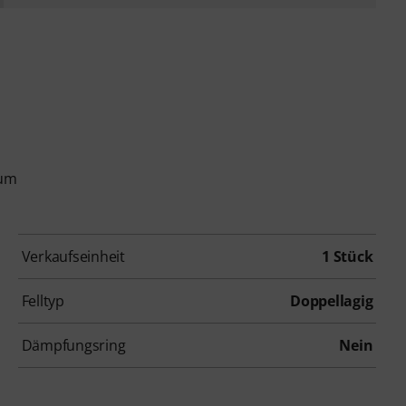
rum
Verkaufseinheit
1 Stück
Felltyp
Doppellagig
Dämpfungsring
Nein