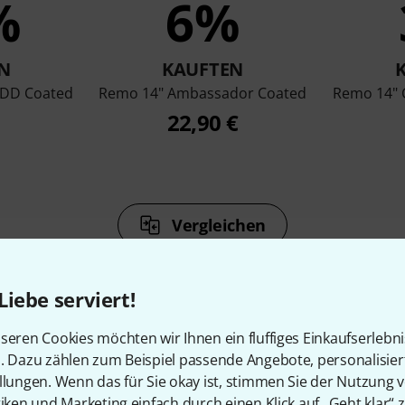
%
6%
N
KAUFTEN
HDD Coated
Remo 14" Ambassador Coated
Remo 14" 
22,90 €
Vergleichen
Liebe serviert!
seren Cookies möchten wir Ihnen ein fluffiges Einkaufserlebn
n. Dazu zählen zum Beispiel passende Angebote, personalisie
Zubehör & passende Artike
llungen. Wenn das für Sie okay ist, stimmen Sie der Nutzung 
tiken und Marketing einfach durch einen Klick auf „Geht klar“ z