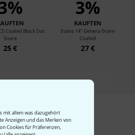
3%
3%
KAUFTEN
KAUFTEN
CS Coated Black Dot
Evans 14" Genera Snare
Snare
Coated
25 €
27 €
is mit allem was dazugehört
rte Anzeigen und das Merken von
l
von Cookies für Präferenzen,
u (
alle anzeigen
).