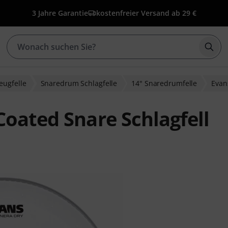
3 Jahre Garantie
kostenfreier Versand ab 29 €
Such
eugfelle
Snaredrum Schlagfelle
14" Snaredrumfelle
Evan
Coated Snare Schlagfell
bewertungen