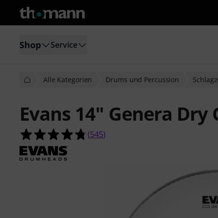
Shop
Service
Alle Kategorien
Drums und Percussion
Schlagz
Evans 14" Genera Dry 
4.8 von 5 Sternen aus 545 Kunden
(
545
)