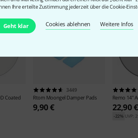
nnen Ihre erteilte Zustimmung jederzeit über die Cookie-Einst
Cookies ablehnen
Weitere Infos
Geht klar
3449
DD Coated
Rtom
Moongel Damper Pads
Remo
14" 
9,90 €
22,90 
-22%
UVP: 2