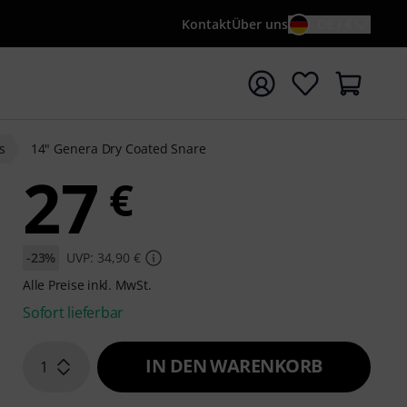
Kontakt
Über uns
DE / €
e mit Suchwort {searchTerm} starten
s
14" Genera Dry Coated Snare
27
€
-23%
UVP: 34,90 €
Alle Preise inkl. MwSt.
Sofort lieferbar
IN DEN WARENKORB
1