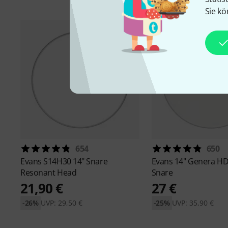
Sie kö
654
650
Evans
S14H30 14" Snare
Evans
14" Genera H
Resonant Head
Snare
21,90 €
27 €
-26%
UVP: 29,50 €
-25%
UVP: 35,90 €