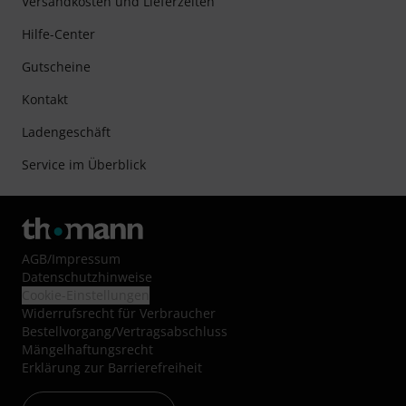
Versandkosten und Lieferzeiten
Hilfe-Center
Gutscheine
Kontakt
Ladengeschäft
Service im Überblick
AGB
/
Impressum
Datenschutzhinweise
Cookie-Einstellungen
Widerrufsrecht für Verbraucher
Bestellvorgang/Vertragsabschluss
Mängelhaftungsrecht
Erklärung zur Barrierefreiheit