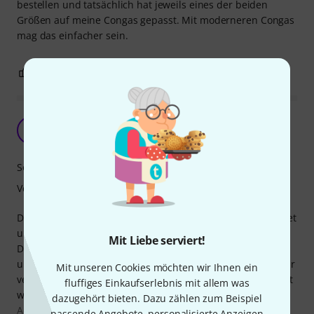
bestellen und tatsächlich hat jeweils eines der beiden
Größen auf meine Congas gepasst. Mit moderneren Congas
mag das einfacher sein.
0
0
BEWERTUNG MELDEN
Niemand hört den Unterschied.
DP
Dennis P. 28.02.2013
Sound
Verarbeitung
Dieses Fell ist für all diejenigen, die mit Ihrem Percussionset
unterwegs sind absolute Pflicht.
Mit Liebe serviert!
Der ausgewogene Sound erinnert zu 100% an Naturfelle
und bietet ebenso genau jenes Klangsprektrum welches für
Mit unseren Cookies möchten wir Ihnen ein
verschiedene Spieltechniken und Dynamiken vorausgesetzt
fluffiges Einkaufserlebnis mit allem was
wird.
dazugehört bieten. Dazu zählen zum Beispiel
Anfänger können sich über einen einfacher zu spielenden
passende Angebote, personalisierte Anzeigen