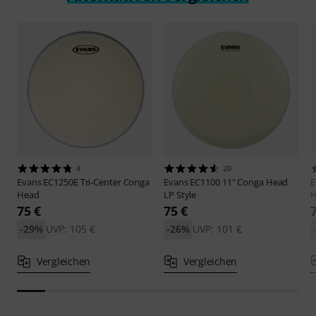
4
20
Evans
EC1250E Tri-Center Conga
Evans
EC1100 11" Conga Head
E
Head
LP Style
H
75 €
75 €
-29%
UVP: 105 €
-26%
UVP: 101 €
Vergleichen
Vergleichen