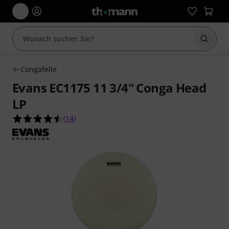
Suche 
Congafelle
Evans EC1175 11 3/4" Conga Head
LP
4.5 von 5 Sternen aus 14 Kundenbewertungen
(
14
)