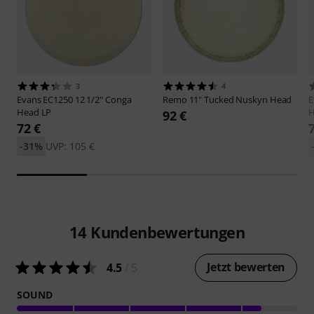
3
4
Evans
EC1250 12 1/2" Conga
Remo
11" Tucked Nuskyn Head
E
Head LP
H
92 €
72 €
-31%
UVP: 105 €
14
Kundenbewertungen
Jetzt bewerten
4.5
/ 5
SOUND