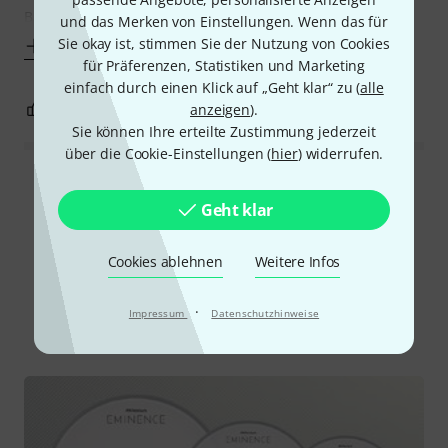
Bass freuen und Profis werden vor
und das Merken von Einstellungen. Wenn das für
Sie okay ist, stimmen Sie der Nutzung von Cookies
Mehr anzeigen
für Präferenzen, Statistiken und Marketing
einfach durch einen Klick auf „Geht klar“ zu (
alle
0
1
anzeigen
).
BEWERTUNG MELDEN
Sie können Ihre erteilte Zustimmung jederzeit
über die Cookie-Einstellungen (
hier
) widerrufen.
Alle Bewertungen lesen
Geht klar
Cookies ablehnen
Weitere Infos
Schon gewusst?
·
Impressum
Datenschutzhinweise
Alle
Ratgeber
Testberichte