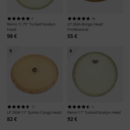
4
46
Remo
11,75" Tucked Nuskyn
LP
263A Bongo Head
Head
Professional
98 €
55 €
5
6
17
4
LP
265A 11" Quinto Conga Head
Remo
11" Tucked Nuskyn Head
82 €
92 €