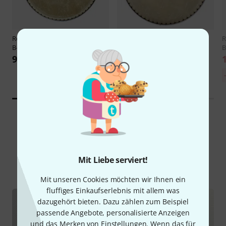
Remo
11" Fiberskyn 3 Symmet
Remo
11 3/4" Fiberskyn 3 Sy B-
B-Stock
Stock
B
95 €
105 €
30-Tage-Bestpreis:
-9%
115 €
Wissen
Mit Liebe serviert!
Alle
Ratgeber
Mit unseren Cookies möchten wir Ihnen ein
fluffiges Einkaufserlebnis mit allem was
dazugehört bieten. Dazu zählen zum Beispiel
passende Angebote, personalisierte Anzeigen
und das Merken von Einstellungen. Wenn das für