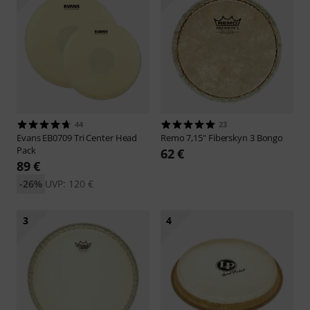
44
23
Evans
EB0709 Tri Center Head
Remo
7,15" Fiberskyn 3 Bongo
Pack
62 €
89 €
-26%
UVP: 120 €
3
4