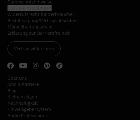
Datenschutzhinweise
Cookie-Einstellungen
Widerrufsrecht für Verbraucher
Bestellvorgang/Vertragsabschluss
Mängelhaftungsrecht
Erklärung zur Barrierefreiheit
Vertrag widerrufen
Über uns
Jobs & Karriere
Blog
Kleinanzeigen
Nachhaltigkeit
Hinweisgebersystem
Audio Professionell