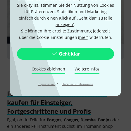
Sie okay ist, stimmen Sie der Nutzung von Cookies
für Präferenzen, Statistiken und Marketing
einfach durch einen Klick auf „Geht klar“ zu (
alle
anzeigen
).
Sie können Ihre erteilte Zustimmung jederzeit
über die Cookie-Einstellungen (
hier
) widerrufen.
RATGEBER
Drumfelle
Geht klar
Cookies ablehnen
Weitere Infos
·
Impressum
Datenschutzhinweise
Felle für Percussion-Instrumente
kaufen für Einsteiger,
Fortgeschrittene und Profis
Egal, ob du Felle für
Bongos
,
Congas
,
Djembe
,
Banjo
oder
ein anderes Fell-Instrument suchst, im Thomann-Shop