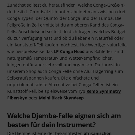
Zunächst solltest du herausfinden, welche Conga-Größe(n)
du besitzt. Grundsätzlich unterscheidet man zwischen drei
Conga-Typen: der Quinto, der Conga und der Tumba. Die
Fellgröße in Zoll ermittelst du am oberen Rand des Conga-
Fells. Anschließend solltest du dich fragen, welches Budget
du zur Verfügung hast und ob du lieber ein Naturfell oder
ein Kunststoff-Fell kaufen möchtest. Hochwertige Naturfelle,
wie beispielsweise das
LP Conga Head
aus Rohleder, sind
naturgemäß Temperatur- und Wetter-empfindlicher,
klingen dafür aber sehr voll und organisch. Du kannst in
unserem Shop auch Conga-Felle ohne Alu-Trägerring zum
Selberaufspannen kaufen. Die einfachste und
unproblematischste Alternative bei Conga-Fellen ist ein
Kunststoff-Fell, beispielsweise vom Typ
Remo Symmetry
Fiberskyn
oder
Meinl Black Skyndeep
Welche Djembe-Felle eignen sich am
besten für dein Instrument?
Die Djembe ist eine der bekanntesten
afrikanischen