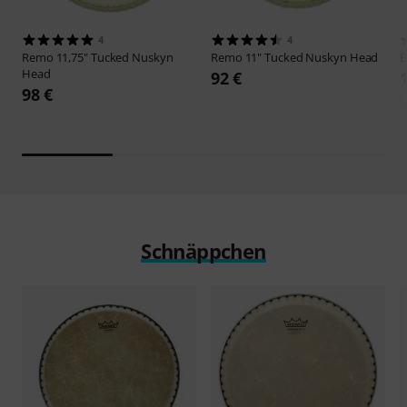
4
4
Remo
11,75" Tucked Nuskyn
Remo
11" Tucked Nuskyn Head
E
Head
92 €
98 €
Schnäppchen