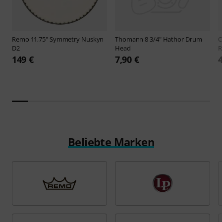
Remo
11,75" Symmetry Nuskyn
Thomann
8 3/4" Hathor Drum
D2
Head
R
149 €
7,90 €
Beliebte Marken