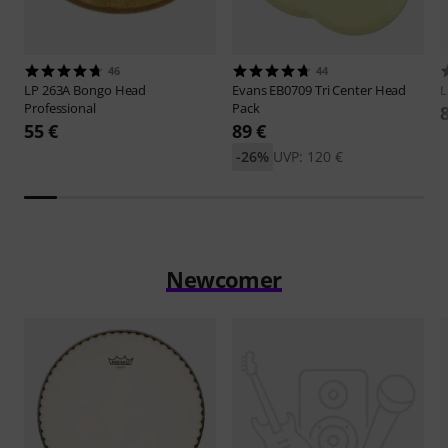
46
44
LP
263A Bongo Head
Evans
EB0709 Tri Center Head
Professional
Pack
55 €
89 €
-26%
UVP: 120 €
Newcomer