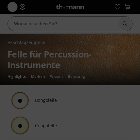
Suche 
Schlagzeugfelle
Felle für Percussion-
Instrumente
Highlights
Marken
Wissen
Beratung
Bongofelle
Congafelle