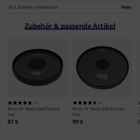
Auf Ständer montierbar
Nein
Zubehör & passende Artikel
21
61
Rtom
10" Black Hole Practice
Rtom
14" Black Hole Practice
Z
Pad
Pad
P
87 €
99 €