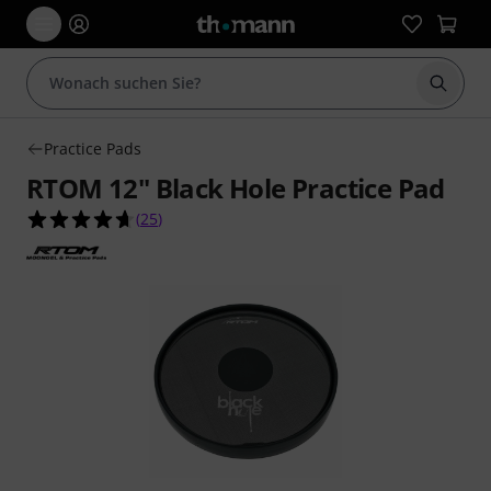
Suche 
Practice Pads
RTOM 12" Black Hole Practice Pad
4.6 von 5 Sternen aus 25 Kundenbewertungen
(
25
)