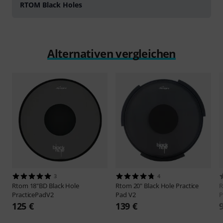
RTOM Black Holes
Alternativen vergleichen
3
4
Rtom
18"BD Black Hole
Rtom
20" Black Hole Practice
PracticePadV2
Pad V2
P
125 €
139 €