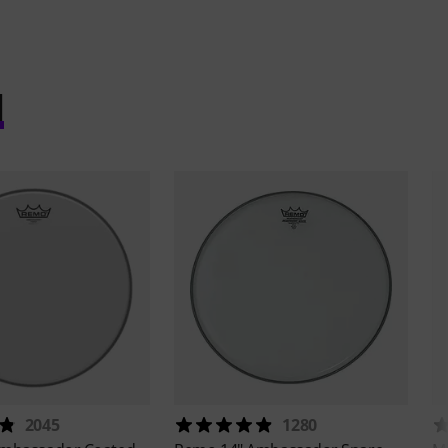
l
2045
1280