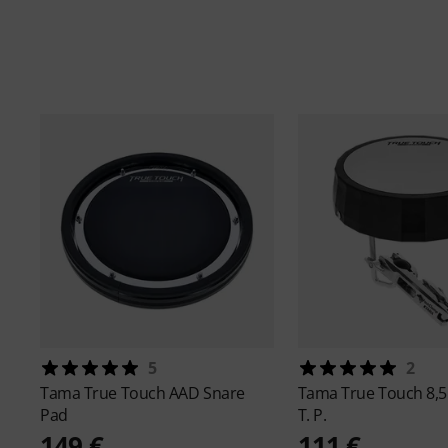
5
2
Tama
True Touch AAD Snare
Tama
True Touch 8,5
Pad
T. P.
149 €
111 €