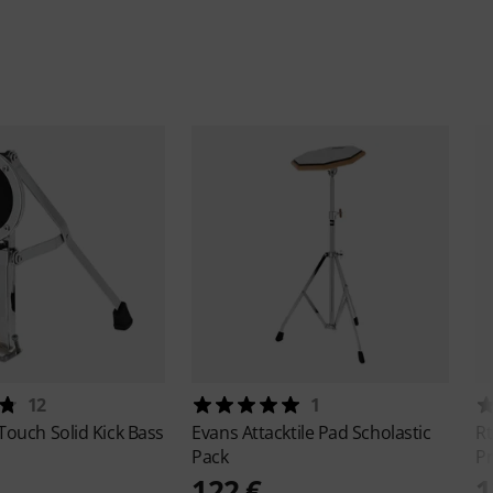
12
1
Touch Solid Kick Bass
Evans
Attacktile Pad Scholastic
R
Pack
Pr
122 €
1