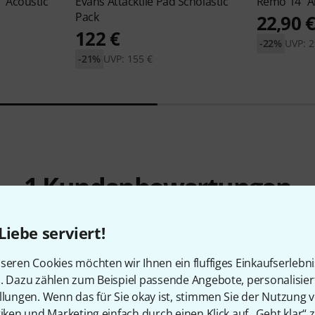
" Acoustic
Evans
Attacktile Pad Scholastic
Remo
14" 
Pack
22,90 
122 €
-22%
UVP: 2
-21%
UVP: 155 €
1
Kundenbewertungen
Liebe serviert!
5
/ 5
seren Cookies möchten wir Ihnen ein fluffiges Einkaufserlebn
n. Dazu zählen zum Beispiel passende Angebote, personalisie
llungen. Wenn das für Sie okay ist, stimmen Sie der Nutzung 
LBARKEIT
tiken und Marketing einfach durch einen Klick auf „Geht klar“ z