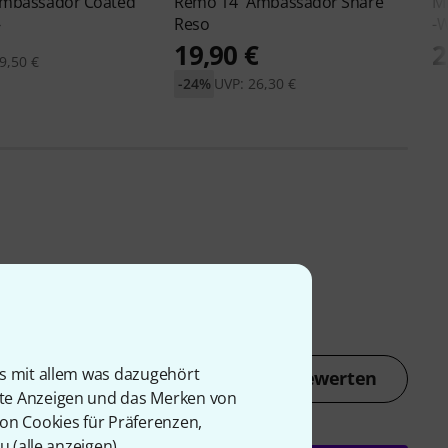
Ambassador Coated
Remo
14" Ambassador Snare
M
Reso
-
€
19,90 €
2
9,50 €
-24%
UVP: 26,30 €
is mit allem was dazugehört
Jetzt bewerten
rte Anzeigen und das Merken von
von Cookies für Präferenzen,
u (
alle anzeigen
).