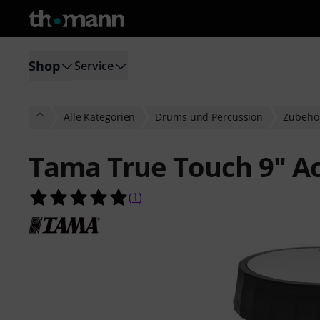
Shop
Service
Alle Kategorien
Drums und Percussion
Zubehö
Tama True Touch 9" Ac
5.0 von 5 Sternen aus 1 Kundenbe
(
1
)