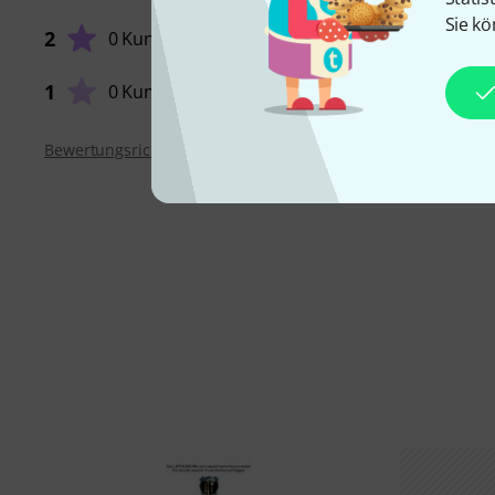
Sie kö
2
0 Kunden
VERARB
1
0 Kunden
Bewertungsrichtlinien