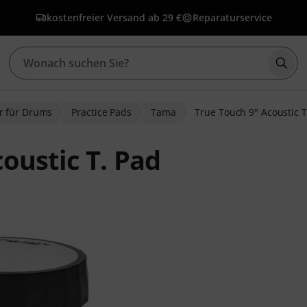
kostenfreier Versand ab 29 €
Reparaturservice
Such
r für Drums
Practice Pads
Tama
True Touch 9" Acoustic T
oustic T. Pad
wertungen