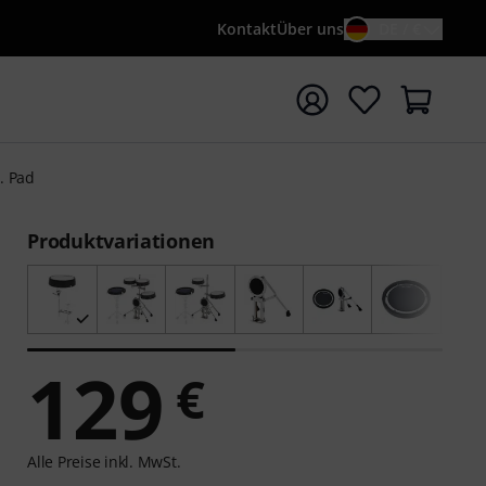
Kontakt
Über uns
DE / €
e mit Suchwort {searchTerm} starten
. Pad
Produktvariationen
129
€
Alle Preise inkl. MwSt.