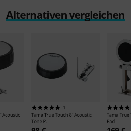
Alternativen vergleichen
1
" Acoustic
Tama
True Touch 8" Acoustic
Tama
True 
Tone P.
Pad
98 €
169 €