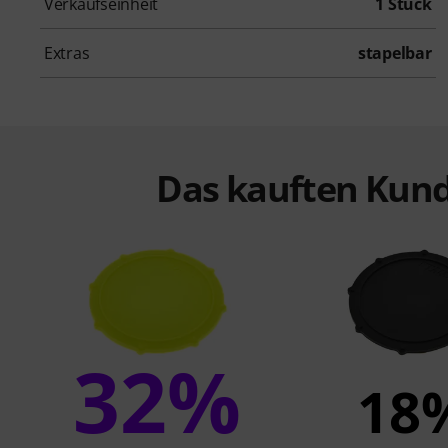
Verkaufseinheit
1 Stück
Extras
stapelbar
Das kauften Kund
32%
18