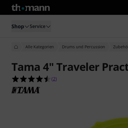
Shop
Service
Alle Kategorien
Drums und Percussion
Zubehö
Tama 4" Traveler Pract
4.5 von 5 Sternen aus 2 Kundenbe
(
2
)