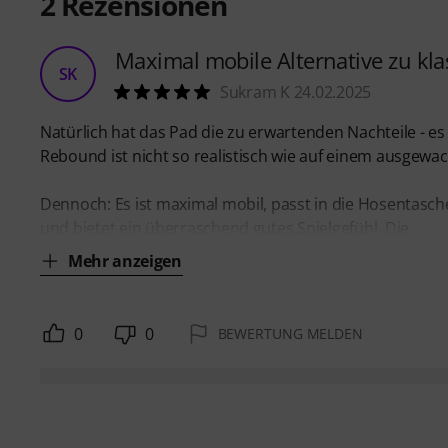
2
Rezensionen
Maximal mobile Alternative zu kla
SK
Sukram K 24.02.2025
Natürlich hat das Pad die zu erwartenden Nachteile - es 
Rebound ist nicht so realistisch wie auf einem ausgewa
Dennoch: Es ist maximal mobil, passt in die Hosentasche, 
und bietet ein überraschend gutes Spielgefühl. Die
Mehr anzeigen
0
0
BEWERTUNG MELDEN