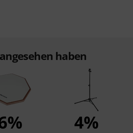
t angesehen haben
6%
4%