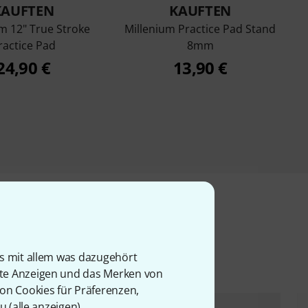
KAUFTEN
KAUFTEN
m 12" True Stroke
Millenium Practice Pad Stand
ractice Pad
8mm
24,90 €
13,90 €
l
is mit allem was dazugehört
rte Anzeigen und das Merken von
von Cookies für Präferenzen,
u (
alle anzeigen
).