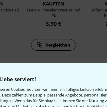
N
KAUFTEN
ractice Pad
Tama 4" Traveler Practice Pad
Milleniu
-PK
P
3,90 €
Vergleichen
Liebe serviert!
Zubehör & passende Artike
seren Cookies möchten wir Ihnen ein fluffiges Einkaufserlebn
n. Dazu zählen zum Beispiel passende Angebote, personalisie
llungen. Wenn das für Sie okay ist, stimmen Sie der Nutzung 
tiken und Marketing einfach durch einen Klick auf „Geht klar“ z