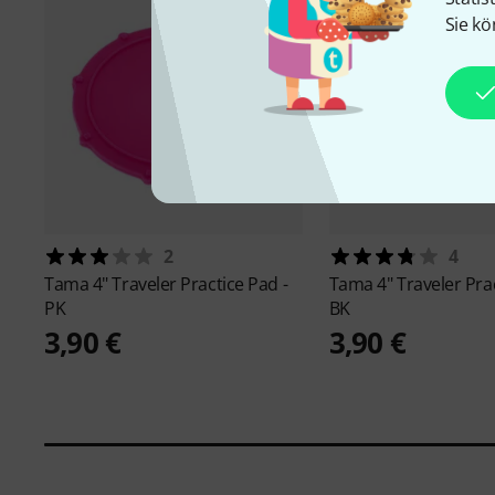
Sie kö
2
4
Tama
4" Traveler Practice Pad -
Tama
4" Traveler Pra
PK
BK
3,90 €
3,90 €