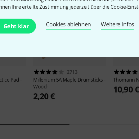
nnen Ihre erteilte Zustimmung jederzeit über die Cookie-Einst
Cookies ablehnen
Weitere Infos
Geht klar
2713
ctice Pad -
Millenium
5A Maple Drumsticks -
Thomann
N
Wood-
10,90 
2,20 €