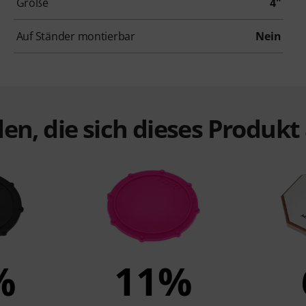
Größe
4"
Auf Ständer montierbar
Nein
en, die sich dieses Produk
%
11%