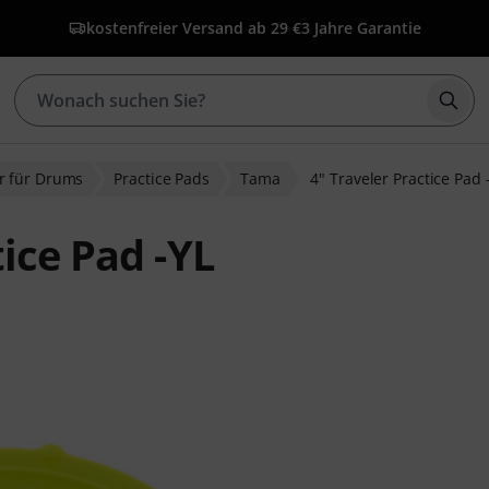
kostenfreier Versand ab 29 €
3 Jahre Garantie
Such
r für Drums
Practice Pads
Tama
4" Traveler Practice Pad 
ice Pad -YL
wertungen