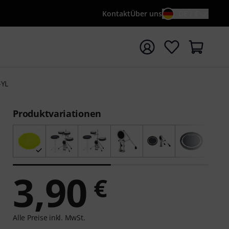
Kontakt
Über uns
DE / €
e mit Suchwort {searchTerm} starten
-YL
Produktvariationen
3,90
€
Alle Preise inkl. MwSt.