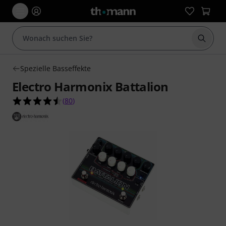
Suche 
Spezielle Basseffekte
Electro Harmonix Battalion
4.5 von 5 Sternen aus 80 Kundenbewertungen
(
80
)