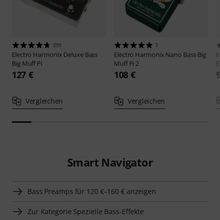
291
7
Electro Harmonix
Deluxe Bass
Electro Harmonix
Nano Bass Big
E
Big Muff Pi
Muff Pi 2
E
127 €
108 €
Vergleichen
Vergleichen
Smart Navigator
Bass Preamps für 120 €–160 € anzeigen
Zur Kategorie Spezielle Bass-Effekte