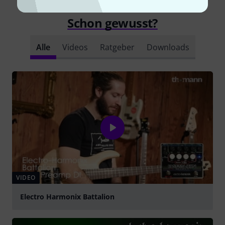
Schon gewusst?
Alle
Videos
Ratgeber
Downloads
VIDEO
Electro Harmonix Battalion
abspielen