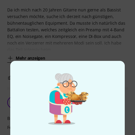
Da ich mich nach 20 Jahren Gitarre nun gerne als Bassist
versuchen möchte, suche ich derzeit nach günstigen,
bühnentauglichen Equipment. Da musste ich natürlich das
Battalion testen, welches zeitgleich ein Preamp mit 4-Band
EQ, ein Noisegate, ein Kompressor, eine DI-Box und auch
noch ein Verzerrer mit mehreren Modi sein soll. Ich habe
das Teil intensiv beim
Mehr anzeigen
5
1
BEWERTUNG MELDEN
Vielseitiges Pedal
WA
Wolfram aus R. 26.01.2022
Bedienung
Features