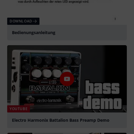
DOWNLOAD
Bedienungsanleitung
YOUTUBE
Electro Harmonix Battalion Bass Preamp Demo
abspielen