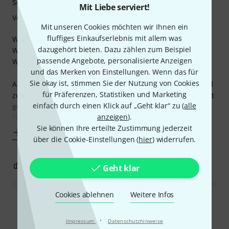
Sound
Mit Liebe serviert!
Verarbeitung
Mit unseren Cookies möchten wir Ihnen ein
fluffiges Einkaufserlebnis mit allem was
Wer einen Kompressor sucht, wird besseres finden.
dazugehört bieten. Dazu zählen zum Beispiel
Wer einen Preamp, wird besseres finden.
passende Angebote, personalisierte Anzeigen
Wer einen Fuzz, Verzerrer sucht, wird besseres finden.
und das Merken von Einstellungen. Wenn das für
Sie okay ist, stimmen Sie der Nutzung von Cookies
Aber wer eine Kombination sucht, um sich das Pedal Board
für Präferenzen, Statistiken und Marketing
zu ersparen ist genau richtig. Von jedem etwas und das mit
einfach durch einen Klick auf „Geht klar“ zu (
alle
guter Qualität und zu einem, optimalen Preis. Valeton Bass
anzeigen
).
Dapper ist schlechter und Bass
Sie können Ihre erteilte Zustimmung jederzeit
Mehr anzeigen
über die Cookie-Einstellungen (
hier
) widerrufen.
4
0
BEWERTUNG MELDEN
Geht klar
Cookies ablehnen
Weitere Infos
Alle Bewertungen lesen
·
Impressum
Datenschutzhinweise