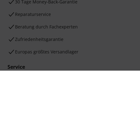
30 Tage Money-Back-Garantie
Reparaturservice
Beratung durch Fachexperten
Zufriedenheitsgarantie
Europas größtes Versandlager
Service
Versandkosten und Lieferzeiten
Hilfe-Center
Gutscheine
Kontakt
Ladengeschäft
Service im Überblick