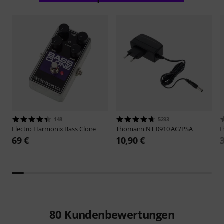
148
5293
Electro Harmonix
Bass Clone
Thomann
NT 0910 AC/PSA
t
69 €
10,90 €
80
Kundenbewertungen