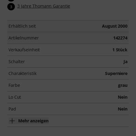
3 Jahre Thomann Garantie
3
Nachdem deine Bestellung versendet wurde, erhältst
du deinen Aktivierungscode automatisch per E-Mail.
Das Abonnement endet nach Ablauf des 90-Tage
Erhältlich seit
August 2000
Zugangs automatisch.
Artikelnummer
142274
Verkaufseinheit
1 Stück
Schalter
Ja
Charakteristik
Superniere
Farbe
grau
Lo Cut
Nein
Pad
Nein
Mehr anzeigen