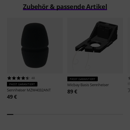
Zubehör & passende Artikel
48
PASST GARANTIERT
t
PASST GARANTIERT
Micbay
Basis Sennheiser
Sennheiser
MZW4032ANT
89 €
49 €