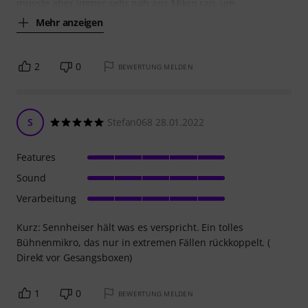
musste aber immer sehr nah ans Mikro ran, um
Mehr anzeigen
2
0
BEWERTUNG MELDEN
S
Stefan068 28.01.2022
Features
Sound
Verarbeitung
Kurz: Sennheiser hält was es verspricht. Ein tolles
Bühnenmikro, das nur in extremen Fällen rückkoppelt. (
Direkt vor Gesangsboxen)
1
0
BEWERTUNG MELDEN