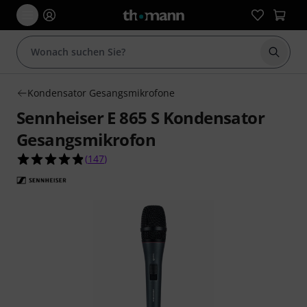
Suche 
Kondensator Gesangsmikrofone
Sennheiser E 865 S Kondensator
Gesangsmikrofon
4.8 von 5 Sternen aus 147 Kundenbewertungen
(
147
)