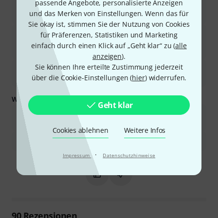
passende Angebote, personalisierte Anzeigen
Wärme und Detailreichtum über das gesamte
und das Merken von Einstellungen. Wenn das für
Frequenzspektrum.
Sie okay ist, stimmen Sie der Nutzung von Cookies
Es zeichnet sich durch eine robuste Bauweise und einen
für Präferenzen, Statistiken und Marketing
geräuschlosen Schalter aus und eignet sich daher für Live-
einfach durch einen Klick auf „Geht klar“ zu (
alle
Auftritte.
anzeigen
).
Sie können Ihre erteilte Zustimmung jederzeit
Das Mikrofon unterdrückt Rückkopplungen und
Umgebungsgeräusche effektiv, selbst in lauten Umgebungen.
über die Cookie-Einstellungen (
hier
) widerrufen.
Was Sie außerdem wissen sollten:
Geht klar
Manche Nutzer empfanden den Klang in den unteren
Mittenfrequenzen für ihre Stimme als zu dunkel oder dröhnend.
Cookies ablehnen
Weitere Infos
Es benötigt Phantomstrom zum Betrieb.
·
Ist diese Zusammenfassung hilfreich?
Impressum
Datenschutzhinweise
Markieren Sie diese Zusammenfassung
Markieren Sie diese Zusammen
90
Rezensionen