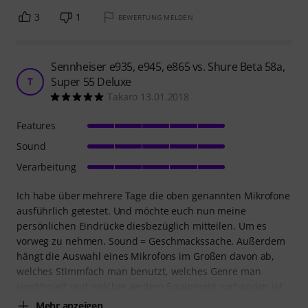
3
1
BEWERTUNG MELDEN
Sennheiser e935, e945, e865 vs. Shure Beta 58a,
Super 55 Deluxe
T
Takaro 13.01.2018
Features
Sound
Verarbeitung
Ich habe über mehrere Tage die oben genannten Mikrofone
ausführlich getestet. Und möchte euch nun meine
persönlichen Eindrücke diesbezüglich mitteilen. Um es
vorweg zu nehmen. Sound = Geschmackssache. Außerdem
hängt die Auswahl eines Mikrofons im Großen davon ab,
welches Stimmfach man benutzt, welches Genre man
singt/spielt und welches weitere Equipment vorhanden ist.
Mehr anzeigen