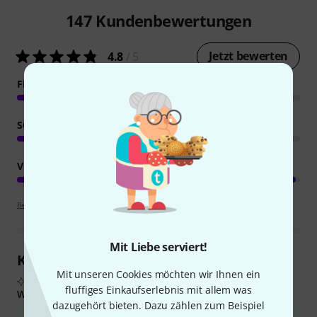
147
Kundenbewertungen
Jetzt bewerten
4.8
/ 5
FEATURES
SOUND
VERARBEITUNG
Bewertungsrichtlinien
Mit Liebe serviert!
Kundenrezensionen im Überblick
Mit unseren Cookies möchten wir Ihnen ein
Aus echten Käuferbewertungen, zusammengefasst durch KI
fluffiges Einkaufserlebnis mit allem was
Was Käufern gefiel:
dazugehört bieten. Dazu zählen zum Beispiel
Die Klangqualität ist außergewöhnlich und bietet Klarheit,