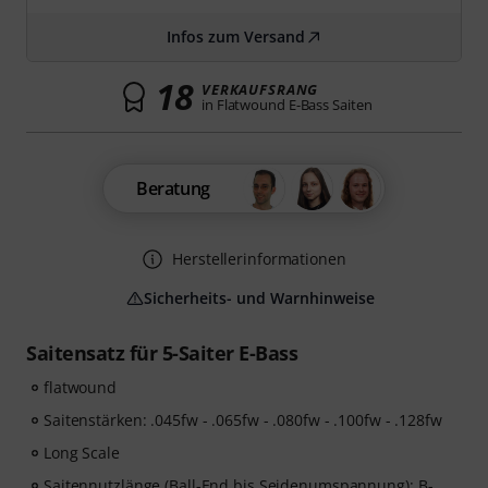
Infos zum Versand
18
VERKAUFSRANG
in Flatwound E-Bass Saiten
Beratung
Herstellerinformationen
Sicherheits- und Warnhinweise
Saitensatz für 5-Saiter E-Bass
flatwound
Saitenstärken: .045fw - .065fw - .080fw - .100fw - .128fw
Long Scale
Saitennutzlänge (Ball-End bis Seidenumspannung): B-