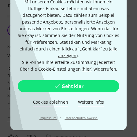
Mit unseren Cookies möchten wir Ihnen ein
0
0
BEWERTUNG MELDEN
fluffiges Einkaufserlebnis mit allem was
dazugehört bieten. Dazu zählen zum Beispiel
passende Angebote, personalisierte Anzeigen
Leider zu unausgewogen
und das Merken von Einstellungen. Wenn das für
FC
Face Cancellation 27.07.2026
Sie okay ist, stimmen Sie der Nutzung von Cookies
für Präferenzen, Statistiken und Marketing
Sound
einfach durch einen Klick auf „Geht klar“ zu (
alle
Verarbeitung
anzeigen
).
Sie können Ihre erteilte Zustimmung jederzeit
Die G, D und A Saiten klingen viel länger viel heller und
über die Cookie-Einstellungen (
hier
) widerrufen.
mehr nach Roundwound, als die E Saite. Wenn das B dazu
kommt, ist allerdings Hopfen und Malz verloren, denn der
Geht klar
dickste Kollege in diesem Set klingt bereits nach wenigen
Stunden absolut tot, leise und drucklos. Der klangliche
Unterschied zwischen hohen und tiefen Saiten ist einfach
Cookies ablehnen
Weitere Infos
frappierend auffällig, so,
·
Mehr anzeigen
Impressum
Datenschutzhinweise
0
0