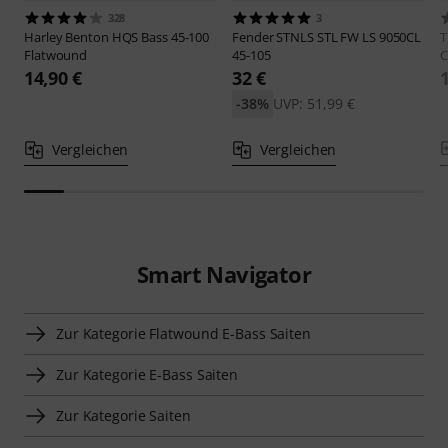
328
3
Harley Benton
HQS Bass 45-100
Fender
STNLS STL FW LS 9050CL
T
Flatwound
45-105
C
14,90 €
32 €
-38%
UVP: 51,99 €
Vergleichen
Vergleichen
Smart Navigator
Zur Kategorie Flatwound E-Bass Saiten
Zur Kategorie E-Bass Saiten
Zur Kategorie Saiten