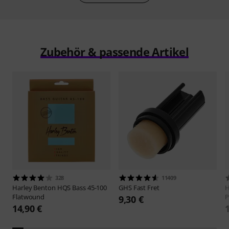
Zubehör & passende Artikel
328
11409
Harley Benton
HQS Bass 45-100
GHS
Fast Fret
H
Flatwound
P
9,30 €
14,90 €