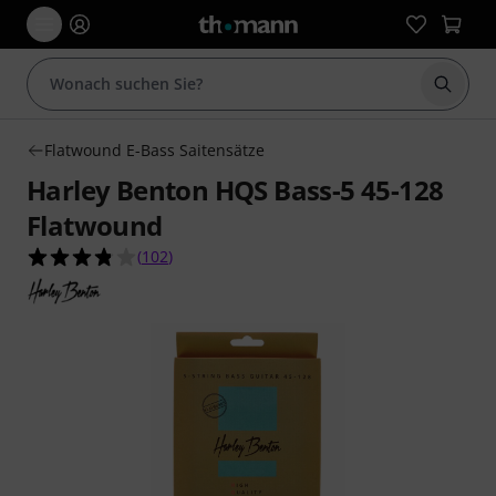
Suche 
Flatwound E-Bass Saitensätze
Harley Benton HQS Bass-5 45-128
Flatwound
3.8 von 5 Sternen aus 102 Kundenbewertungen
(
102
)