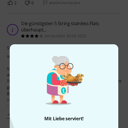
2
0
BEWERTUNG MELDEN
Die günstigsten 5 String stainless Flats
überhaupt...
J
Jerrycotten 30.09.2025
Sound
Verarbeitung
Ich experimentiere seit geraumer Zeit an einem
aufgepimpten China -5 Saiter Bass rum. Neben Brigde,
Tuner und EQ habe ich mir preisintensive DR Strings von TH
gegönnt, roundwound und stainless. Da auf den anderen
Bässen Flats sind, wollte ich hier mal die rundgewickelten
länger probieren. Bespielbarkeit sehr gut, Geräusche war
klar, Sound O.K - aber B und E klangen
Mehr anzeigen
Mit Liebe serviert!