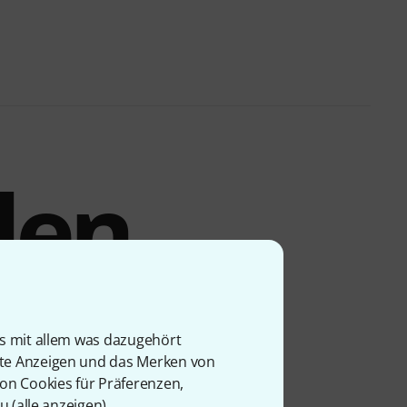
den
atz
is mit allem was dazugehört
rte Anzeigen und das Merken von
von Cookies für Präferenzen,
u (
alle anzeigen
).