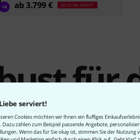
ab 3.799 €
BIS ZU 8% RABATT
+4
bust für 
hneneins
Liebe serviert!
seren Cookies möchten wir Ihnen ein fluffiges Einkaufserlebn
n. Dazu zählen zum Beispiel passende Angebote, personalisie
llungen. Wenn das für Sie okay ist, stimmen Sie der Nutzung 
tiken und Marketing einfach durch einen Klick auf „Geht klar“ z