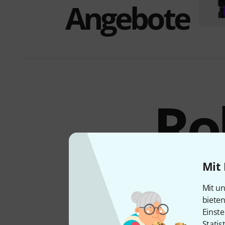
Angebote
Ro
Bü
Mit 
Mit un
biete
Einste
Statis