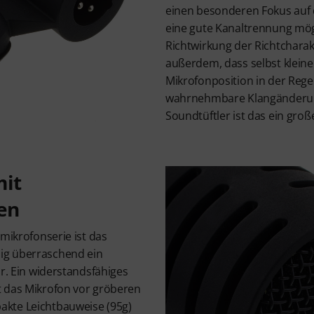
einen besonderen Fokus auf 
eine gute Kanaltrennung mögl
Richtwirkung der Richtcharak
außerdem, dass selbst klein
Mikrofonposition in der Regel
wahrnehmbare Klangänderun
Soundtüftler ist das ein groß
mit
en
emikrofonserie ist das
ig überraschend ein
ur. Ein widerstandsfähiges
 das Mikrofon vor gröberen
kte Leichtbauweise (95g)