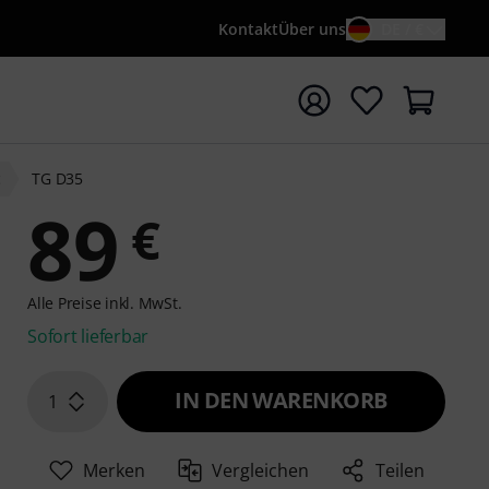
Kontakt
Über uns
DE / €
e mit Suchwort {searchTerm} starten
c
TG D35
89
€
Alle Preise inkl. MwSt.
Sofort lieferbar
IN DEN WARENKORB
1
Merken
Vergleichen
Teilen