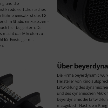
ung und die
stik reduziert akustisches
Bühneneinsatz ist das TG
end im Studio einzusetzen –
auch hier begeistern. Der
is macht das Mikrofon zu
 für Einsteiger mit
en.
Über beyerdyn
Die Firma beyerdynamic wurde
Hersteller von Kinolautsprec
Entwicklung des dynamische
und des dynamischen Mikrof
beyerdynamic die Entwicklu
maßgeblich. Nach dem Krieg 