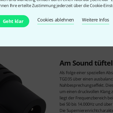
nnen Ihre erteilte Zustimmung jederzeit über die Cookie-Einst
st ein dynamisches Instrumentenmikrofon aus der Touring-G
 harten Bedingungen im Live-Einsatz gewappnet ist. Ein robuste
Cookies ablehnen
Weitere Infos
Geht klar
in Drahtgeflecht schützen das elektronische Innenleben und di
gen. Optimiert für eine Abnahme von Drums und Percussion
gsstarke Ergebnisse. Passenderweise befindet sich die paten
es Mikrofons direkt am Instrument im Lieferumfang.
Am Sound tüfte
Als Folge einer speziellen A
TGD35 über einen ausbalanc
Nahbesprechungseffekt. Dies
um einen druckvollen Klang z
liegt der Frequenzbereich b
bei 50 bis 14.000Hz und über
Die Supernierenrichtcharakte