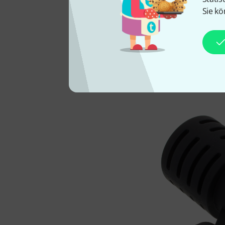
Sie kö
Das beyerdynamic TG D35 i
Gear), das perfekt für die
gefertigtes Gehäuse und e
mechanischen Beschädigun
Schallwandler durchsetzun
MKV 87 für eine Montage d