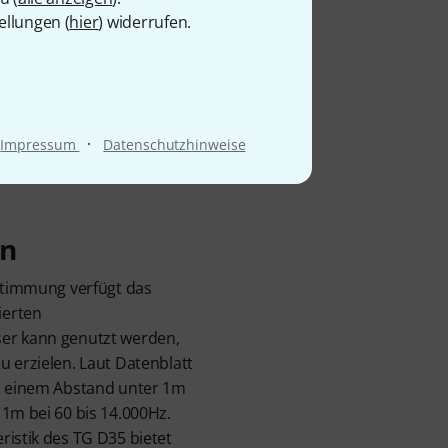
ellungen (
hier
) widerrufen.
ear-Serie (TG: Touring
s, aus Kunststoff
e Kapsel zuverlässig vor
, verspricht der kompakte
tierte Mikrofonhalterung
·
Impressum
Datenschutzhinweise
ln
bstimmung verfügt das
ierten
er kann genutzt werden,
u erzielen. Laut Datenblatt
ei einem Abstand unter 1m
 1m bei 60 bis 14.000Hz.
ristik des TG D35 bietet