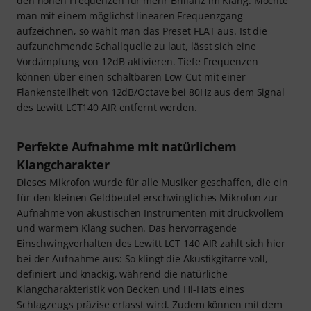
den hohen Frequenzen für mehr Brillanz im Klang. Möchte
man mit einem möglichst linearen Frequenzgang
aufzeichnen, so wählt man das Preset FLAT aus. Ist die
aufzunehmende Schallquelle zu laut, lässt sich eine
Vordämpfung von 12dB aktivieren. Tiefe Frequenzen
können über einen schaltbaren Low-Cut mit einer
Flankensteilheit von 12dB/Octave bei 80Hz aus dem Signal
des Lewitt LCT140 AIR entfernt werden.
Perfekte Aufnahme mit natürlichem
Klangcharakter
Dieses Mikrofon wurde für alle Musiker geschaffen, die ein
für den kleinen Geldbeutel erschwingliches Mikrofon zur
Aufnahme von akustischen Instrumenten mit druckvollem
und warmem Klang suchen. Das hervorragende
Einschwingverhalten des Lewitt LCT 140 AIR zahlt sich hier
bei der Aufnahme aus: So klingt die Akustikgitarre voll,
definiert und knackig, während die natürliche
Klangcharakteristik von Becken und Hi-Hats eines
Schlagzeugs präzise erfasst wird. Zudem können mit dem