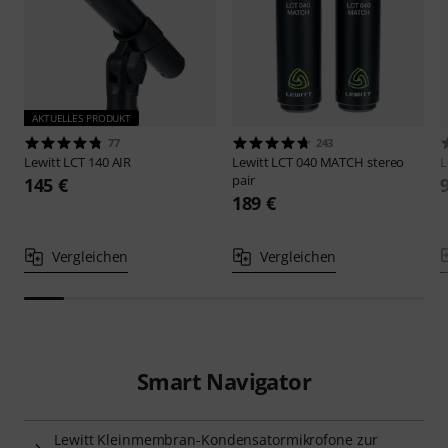
AKTUELLES PRODUKT
77
243
Lewitt
LCT 140 AIR
Lewitt
LCT 040 MATCH stereo
L
pair
145 €
189 €
Vergleichen
Vergleichen
Smart Navigator
Lewitt Kleinmembran-Kondensatormikrofone zur