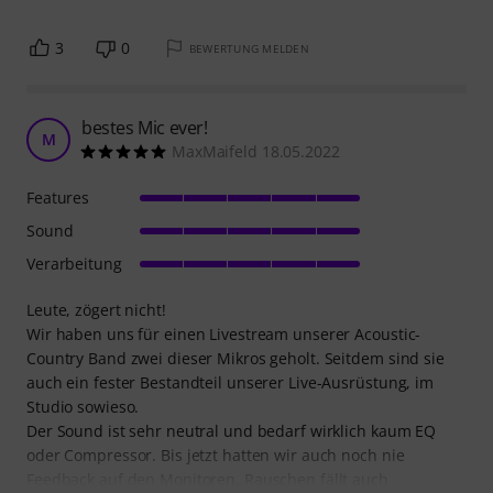
3
0
BEWERTUNG MELDEN
bestes Mic ever!
M
MaxMaifeld 18.05.2022
Features
Sound
Verarbeitung
Leute, zögert nicht!
Wir haben uns für einen Livestream unserer Acoustic-
Country Band zwei dieser Mikros geholt. Seitdem sind sie
auch ein fester Bestandteil unserer Live-Ausrüstung, im
Studio sowieso.
Der Sound ist sehr neutral und bedarf wirklich kaum EQ
oder Compressor. Bis jetzt hatten wir auch noch nie
Feedback auf den Monitoren. Rauschen fällt auch