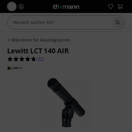
Suche 
Mikrofone für Akustikgitarren
Lewitt LCT 140 AIR
4.8 von 5 Sternen aus 77 Kundenbewertungen
(
77
)