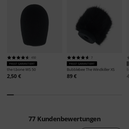
450
7
PASST GARANTIERT
PASST GARANTIERT
the t.bone
WS 50
Bubblebee
The Windkiller XS
b
2,50 €
89 €
77
Kundenbewertungen