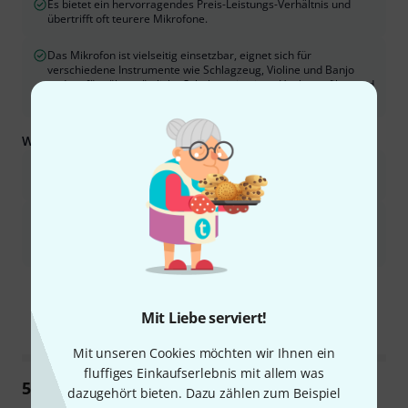
Es bietet ein hervorragendes Preis-Leistungs-Verhältnis und
übertrifft oft teurere Mikrofone.
Das Mikrofon ist vielseitig einsetzbar, eignet sich für
verschiedene Instrumente wie Schlagzeug, Violine und Banjo
und verfügt über nützliche Schalter wie einen Hochpassfilter und
einen Dämpfungsregler.
Was Sie außerdem wissen sollten:
Einige Benutzer berichteten von Problemen mit der Haltbarkeit
des Mikrofons; in einigen Fällen fiel es vorzeitig aus.
Die Boost-Funktion „Air“ ist zwar für manche Anwender nützlich,
kann aber bei bestimmten Anwendungen den Klang zu hell oder
schrill klingen lassen.
Ist diese Zusammenfassung hilfreich?
Markieren Sie diese Zusammenfassung
Markieren Sie diese Zusammen
Mit Liebe serviert!
Mit unseren Cookies möchten wir Ihnen ein
fluffiges Einkaufserlebnis mit allem was
52
Rezensionen
dazugehört bieten. Dazu zählen zum Beispiel