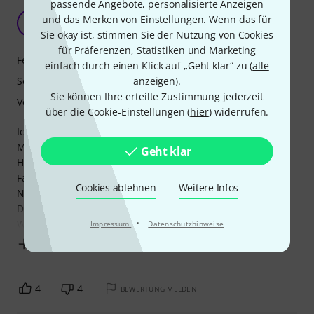
passende Angebote, personalisierte Anzeigen
Klasse!
und das Merken von Einstellungen. Wenn das für
DL
Dietmar Lübben 30.12.2021
Sie okay ist, stimmen Sie der Nutzung von Cookies
für Präferenzen, Statistiken und Marketing
Features
einfach durch einen Klick auf „Geht klar“ zu (
alle
anzeigen
).
Sound
Sie können Ihre erteilte Zustimmung jederzeit
Verarbeitung
über die Cookie-Einstellungen (
hier
) widerrufen.
Ich war schon lange auf der Suche nach dem richtigen
Mikrofon für die Aufnahme von Westerngitarren.
Geht klar
Habe es mit Großmembran Mikrofone von Rode, T-bone,
Fame und auch diverse Kleinmembran Mikrofone probiert.
Cookies ablehnen
Weitere Infos
Nichts konnte mich so richtig glücklich machen.
Darum dachte ich mir, probier dieses.
·
Was soll ich sagen, bin begeistert. Es klingt sehr natürlich,
Impressum
Datenschutzhinweise
Mehr anzeigen
4
4
BEWERTUNG MELDEN