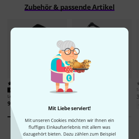
Zubehör & passende Artikel
7
200
Roadworx
Microphone Arm
S
PASST GARANTIERT
69 €
Lewitt
LCT 44 WX
9,90 €
Mit Liebe serviert!
Mit unseren Cookies möchten wir Ihnen ein
fluffiges Einkaufserlebnis mit allem was
dazugehört bieten. Dazu zählen zum Beispiel