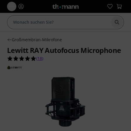
Suche 
Großmembran-Mikrofone
Lewitt RAY Autofocus Microphone
4.9 von 5 Sternen aus 18 Kundenbewertungen
(
18
)