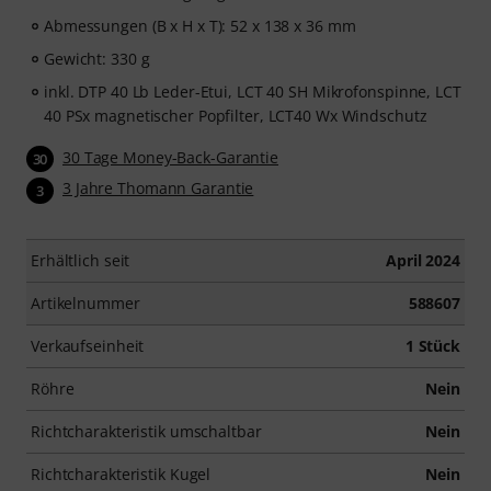
Abmessungen (B x H x T): 52 x 138 x 36 mm
Gewicht: 330 g
inkl. DTP 40 Lb Leder-Etui, LCT 40 SH Mikrofonspinne, LCT
40 PSx magnetischer Popfilter, LCT40 Wx Windschutz
30 Tage Money-Back-Garantie
30
3 Jahre Thomann Garantie
3
Erhältlich seit
April 2024
Artikelnummer
588607
Verkaufseinheit
1 Stück
Röhre
Nein
Richtcharakteristik umschaltbar
Nein
Richtcharakteristik Kugel
Nein