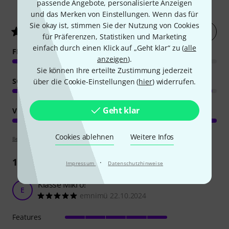
passende Angebote, personalisierte Anzeigen
18
Kundenbewertungen
und das Merken von Einstellungen. Wenn das für
Sie okay ist, stimmen Sie der Nutzung von Cookies
Jetzt bewerten
4.9
/ 5
für Präferenzen, Statistiken und Marketing
einfach durch einen Klick auf „Geht klar“ zu (
alle
FEATURES
anzeigen
).
Sie können Ihre erteilte Zustimmung jederzeit
SOUND
über die Cookie-Einstellungen (
hier
) widerrufen.
Geht klar
VERARBEITUNG
Cookies ablehnen
Weitere Infos
Bewertungsrichtlinien
10
Rezensionen
·
Impressum
Datenschutzhinweise
Klasse Mikro!
E
emnimü 22.10.2024
Features