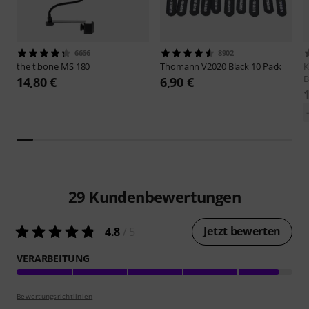
6666
8902
the t.bone
MS 180
Thomann
V2020 Black 10 Pack
B
14,80 €
6,90 €
29
Kundenbewertungen
Jetzt bewerten
4.8
/ 5
VERARBEITUNG
Bewertungsrichtlinien