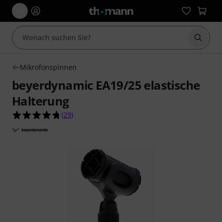
Suche 
Mikrofonspinnen
beyerdynamic EA19/25 elastische
Halterung
4.8 von 5 Sternen aus 29 Kundenbewertungen
(
29
)