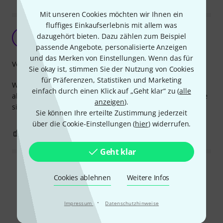
Mit unseren Cookies möchten wir Ihnen ein
fluffiges Einkaufserlebnis mit allem was
Nicht günstig, aber top.
dazugehört bieten. Dazu zählen zum Beispiel
T
Thomas7188 30.04.2021
passende Angebote, personalisierte Anzeigen
und das Merken von Einstellungen. Wenn das für
Verarbeitung
Sie okay ist, stimmen Sie der Nutzung von Cookies
für Präferenzen, Statistiken und Marketing
Wegen des Preises musste ich schon zweimal überlegen,
einfach durch einen Klick auf „Geht klar“ zu (
alle
aber es wird auch sehr gute Qualität geliefert und die Teile
anzeigen
).
sind schön unscheinbar. Ich mag‘s...
Sie können Ihre erteilte Zustimmung jederzeit
über die Cookie-Einstellungen (
hier
) widerrufen.
0
0
BEWERTUNG MELDEN
Geht klar
Alle Bewertungen lesen
Cookies ablehnen
Weitere Infos
·
Impressum
Datenschutzhinweise
Schon gewusst?