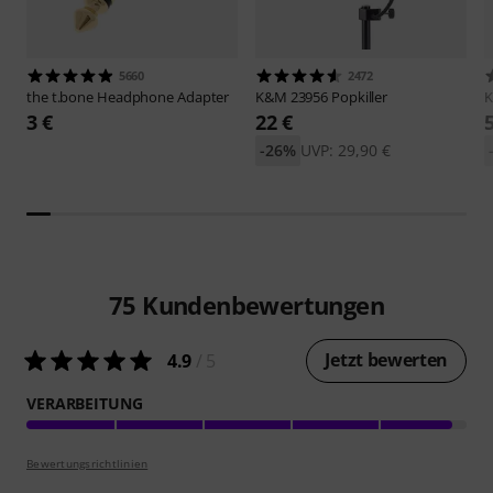
5660
2472
the t.bone
Headphone Adapter
K&M
23956 Popkiller
3 €
22 €
-26%
UVP: 29,90 €
75
Kundenbewertungen
Jetzt bewerten
4.9
/ 5
VERARBEITUNG
Bewertungsrichtlinien