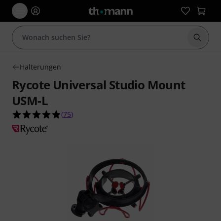
Suche 
Halterungen
Rycote Universal Studio Mount
USM-L
4.9 von 5 Sternen aus 75 Kundenbewertungen
(
75
)