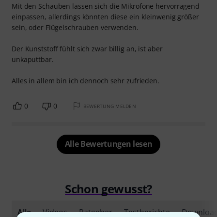
Mit den Schauben lassen sich die Mikrofone hervorragend
einpassen, allerdings könnten diese ein kleinwenig größer
sein, oder Flügelschrauben verwenden.
Der Kunststoff fühlt sich zwar billig an, ist aber
unkaputtbar.
Alles in allem bin ich dennoch sehr zufrieden.
0
0
BEWERTUNG MELDEN
Alle Bewertungen lesen
Schon gewusst?
Alle
Videos
Ratgeber
Testberichte
Downloa