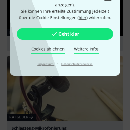
anzeigen
).
Sie können Ihre erteilte Zustimmung jederzeit
über die Cookie-Einstellungen (
hier
) widerrufen.
RATGEBER
Geht klar
Mikrofonzubehör
Cookies ablehnen
Weitere Infos
·
Impressum
Datenschutzhinweise
RATGEBER
Schlagzeug-Mikrofonierung