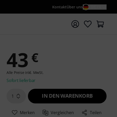
Kontakt
Über uns
DE / €
e mit Suchwort {searchTerm} starten
43
€
Alle Preise inkl. MwSt.
Sofort lieferbar
IN DEN WARENKORB
1
Merken
Vergleichen
Teilen