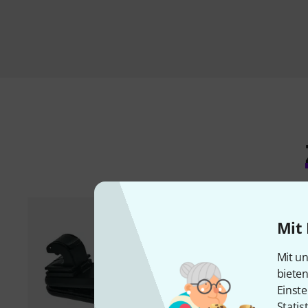
Mit 
Mit un
biete
Einste
Statis