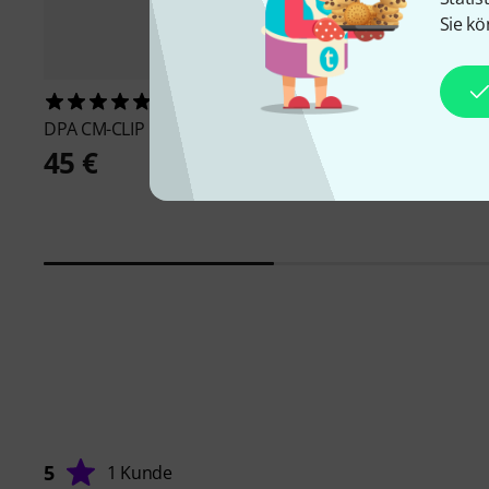
Sie kö
4
58
DPA
CM-CLIP
DPA
STC4099
45 €
39 €
5
1 Kunde