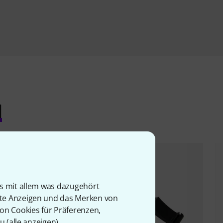
l
is mit allem was dazugehört
rte Anzeigen und das Merken von
von Cookies für Präferenzen,
u (
alle anzeigen
).