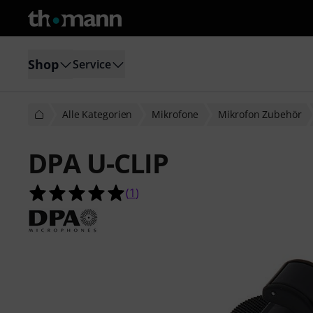
Shop
Service
Alle Kategorien
Mikrofone
Mikrofon Zubehör
DPA U-CLIP
5.0 von 5 Sternen aus 1 Kundenbe
(
1
)