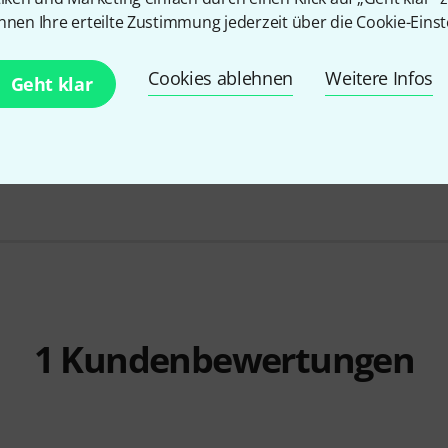
nnen Ihre erteilte Zustimmung jederzeit über die Cookie-Einst
Cookies ablehnen
Weitere Infos
Geht klar
DPA
D-CLIP
57
43 €
DPA
VC4099
39 €
1
Kundenbewertungen