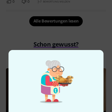
0
0
BEWERTUNG MELDEN
Alle Bewertungen lesen
Schon gewusst?
Alle
Videos
Ratgeber