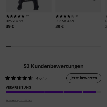
57
58
DPA
VC4099
DPA
STC4099
39 €
39 €
52
Kundenbewertungen
Jetzt bewerten
4.6
/ 5
VERARBEITUNG
Bewertungsrichtlinien