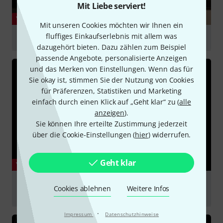
Mit Liebe serviert!
YOUTUBE
Mit unseren Cookies möchten wir Ihnen ein
fluffiges Einkaufserlebnis mit allem was
How to mic a double bass
dazugehört bieten. Dazu zählen zum Beispiel
abspielen
passende Angebote, personalisierte Anzeigen
und das Merken von Einstellungen. Wenn das für
Sie okay ist, stimmen Sie der Nutzung von Cookies
für Präferenzen, Statistiken und Marketing
einfach durch einen Klick auf „Geht klar“ zu (
alle
anzeigen
).
Sie können Ihre erteilte Zustimmung jederzeit
über die Cookie-Einstellungen (
hier
) widerrufen.
Geht klar
YOUTUBE
Upright bass mic: Chris Minh Doky demonstrates his
Cookies ablehnen
Weitere Infos
DPA 4099B Instrument Microphone
abspielen
·
Impressum
Datenschutzhinweise