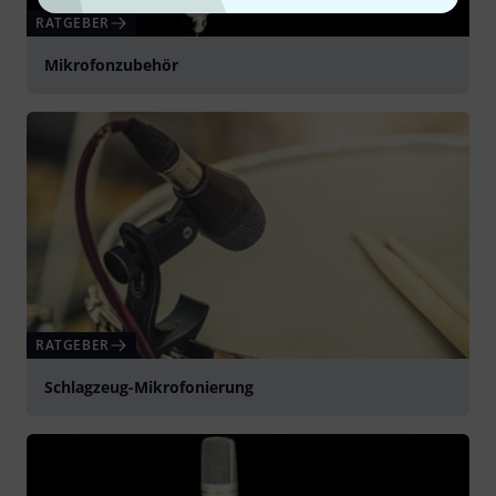
RATGEBER
Mikrofonzubehör
RATGEBER
Schlagzeug-Mikrofonierung