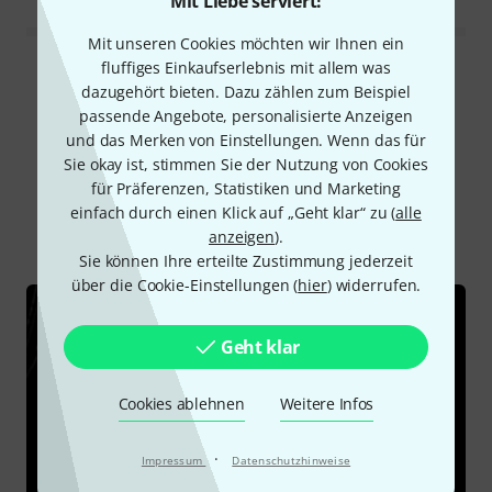
Mit Liebe serviert!
Mit unseren Cookies möchten wir Ihnen ein
fluffiges Einkaufserlebnis mit allem was
Alle Bewertungen lesen
dazugehört bieten. Dazu zählen zum Beispiel
passende Angebote, personalisierte Anzeigen
und das Merken von Einstellungen. Wenn das für
Sie okay ist, stimmen Sie der Nutzung von Cookies
Schon gewusst?
für Präferenzen, Statistiken und Marketing
einfach durch einen Klick auf „Geht klar“ zu (
alle
Alle
Ratgeber
anzeigen
).
Sie können Ihre erteilte Zustimmung jederzeit
über die Cookie-Einstellungen (
hier
) widerrufen.
Geht klar
Cookies ablehnen
Weitere Infos
·
Impressum
Datenschutzhinweise