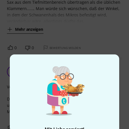
Sax aus dem Tiefmittenbereich übertragen als die üblichen
Klammern....... Man würde sich wünschen, daß der Winkel,
in dem der Schwanenhals des Mikros befestigt wird,
veränderbar wäre, allerdings dürfte das
Mehr anzeigen
0
0
BEWERTUNG MELDEN
Nicht perfekt gelöst
D
Dominik754 10.03.2015
Verarbeitung
Die Aufnahme für das Mikrofon ist meiner Meinung nach
ungünstig gestaltet, da man am Altsaxophon das
Mikrofonkabel recht stark abknicken muss.
1
0
BEWERTUNG MELDEN