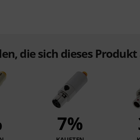
en, die sich dieses Produk
%
7%
N
KAUFTEN