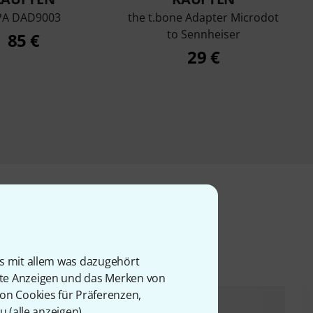
A DAD9003
the t.bone Adapter Microdot
to Sennheiser
85 €
29 €
l
is mit allem was dazugehört
rte Anzeigen und das Merken von
von Cookies für Präferenzen,
u (
alle anzeigen
).