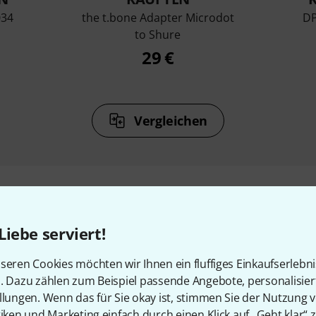
034
the t.bone Adapter Microdot
DP
to Shure
29 €
Vergleichen
Liebe serviert!
Zubehör & passende Artike
seren Cookies möchten wir Ihnen ein fluffiges Einkaufserlebn
n. Dazu zählen zum Beispiel passende Angebote, personalisie
llungen. Wenn das für Sie okay ist, stimmen Sie der Nutzung 
tiken und Marketing einfach durch einen Klick auf „Geht klar“ z