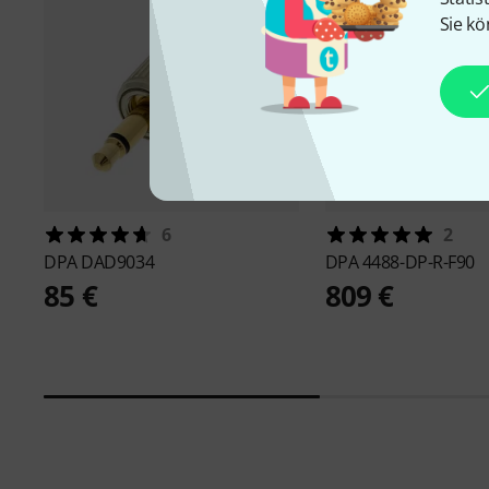
Sie kö
6
2
DPA
DAD9034
DPA
4488-DP-R-F90
85 €
809 €