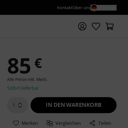
Kontakt
Über uns
DE / €
e mit Suchwort {searchTerm} starten
85
€
Alle Preise inkl. MwSt.
Sofort lieferbar
IN DEN WARENKORB
1
Merken
Vergleichen
Teilen