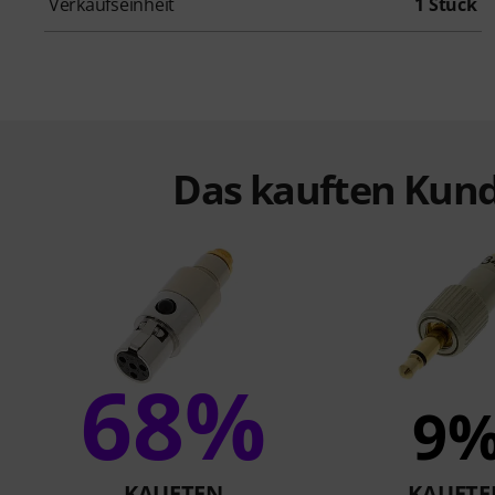
Verkaufseinheit
1 Stück
Das kauften Kund
68%
9
KAUFTEN
KAUFTE