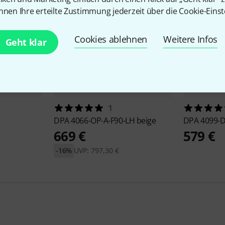
nnen Ihre erteilte Zustimmung jederzeit über die Cookie-Einst
Cookies ablehnen
Weitere Infos
Geht klar
1
DPA
4066-OP-A-F90-LH beige
DPA
4099-D
669 €
579 €
-16%
UVP: 797,30 €