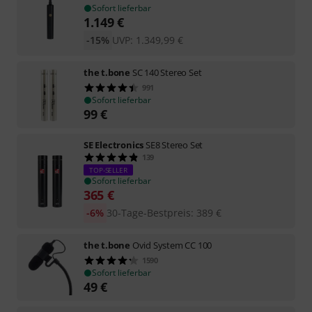
Sofort lieferbar
1.149
€
-15%
UVP:
1.349,99
€
the t.bone
SC 140 Stereo Set
991
Sofort lieferbar
99
€
SE Electronics
SE8 Stereo Set
139
TOP-SELLER
Sofort lieferbar
365
€
-6%
30-Tage-Bestpreis
:
389
€
the t.bone
Ovid System CC 100
1590
Sofort lieferbar
49
€