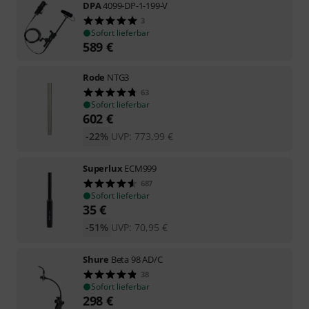
DPA
4099-DP-1-199-V
3
Sofort lieferbar
589
€
Rode
NTG3
63
Sofort lieferbar
602
€
-22%
UVP:
773,99
€
Superlux
ECM999
687
Sofort lieferbar
35
€
-51%
UVP:
70,95
€
Shure
Beta 98 AD/C
38
Sofort lieferbar
298
€