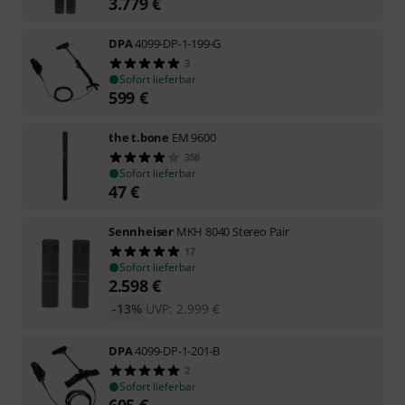
3.779
€
DPA
4099-DP-1-199-G
3
Sofort lieferbar
599
€
the t.bone
EM 9600
358
Sofort lieferbar
47
€
Sennheiser
MKH 8040 Stereo Pair
17
Sofort lieferbar
2.598
€
-13%
UVP:
2.999
€
DPA
4099-DP-1-201-B
2
Sofort lieferbar