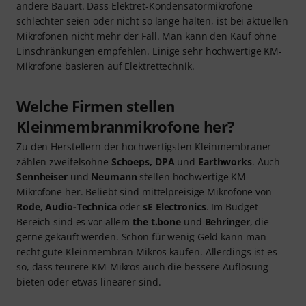
andere Bauart. Dass Elektret-Kondensatormikrofone
schlechter seien oder nicht so lange halten, ist bei aktuellen
Mikrofonen nicht mehr der Fall. Man kann den Kauf ohne
Einschränkungen empfehlen. Einige sehr hochwertige KM-
Mikrofone basieren auf Elektrettechnik.
Welche Firmen stellen
Kleinmembranmikrofone her?
Zu den Herstellern der hochwertigsten Kleinmembraner
zählen zweifelsohne
Schoeps, DPA
und
Earthworks
. Auch
Sennheiser
und
Neumann
stellen hochwertige KM-
Mikrofone her. Beliebt sind mittelpreisige Mikrofone von
Rode, Audio-Technica
oder
sE Electronics
. Im Budget-
Bereich sind es vor allem
the t.bone
und
Behringer
, die
gerne gekauft werden. Schon für wenig Geld kann man
recht gute Kleinmembran-Mikros kaufen. Allerdings ist es
so, dass teurere KM-Mikros auch die bessere Auflösung
bieten oder etwas linearer sind.