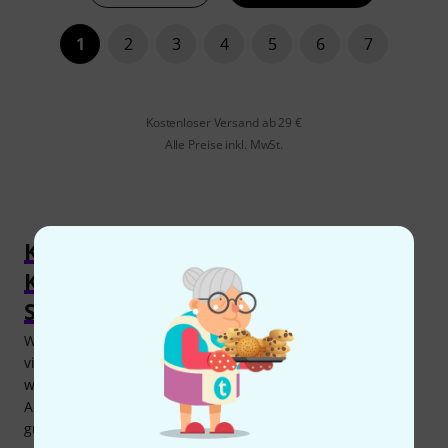
1
2
3
4
5
6
7
Kostenloser Versand ab 29 €
Alle Preise inkl. MwSt.
Kleinmembran
Kondensatormikrofone kaufen für
Studio und Bühne
Wer ein Kleinmembranmikrofon kaufen will, sieht sich
vielen verschiedenen Typen und Marken gegenüber. Aber
wo liegen die Unterschiede? Und was bedeuten die
Auswahlmöglichkeiten? Wie viel Geld muss man für ein
gutes Mikrofon ausgeben?