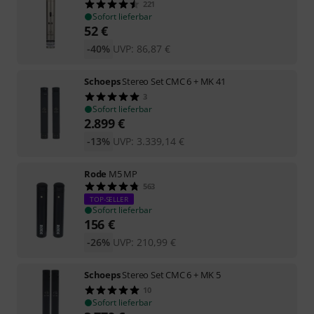
221
Sofort lieferbar
52
€
-40%
UVP:
86,87
€
Schoeps
Stereo Set CMC 6 + MK 41
3
Sofort lieferbar
2.899
€
-13%
UVP:
3.339,14
€
Rode
M5 MP
563
TOP-SELLER
Sofort lieferbar
156
€
-26%
UVP:
210,99
€
Schoeps
Stereo Set CMC 6 + MK 5
10
Sofort lieferbar