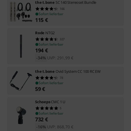
the t.bone
SC 140 Stereoset Bundle
166
Sofort lieferbar
115
€
Rode
NTG2
327
Sofort lieferbar
194
€
-34%
UVP:
291,99
€
the t.bone
Ovid System CC 100 RC EW
78
Sofort lieferbar
59
€
Schoeps
CMC 1 U
5
Sofort lieferbar
732
€
-16%
UVP:
868,70
€