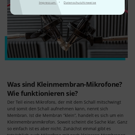
·
Impressum
Datenschutzhinweise
Was sind Kleinmembran-Mikrofone?
Wie funktionieren sie?
Der Teil eines Mikrofons, der mit dem Schall mitschwingt
und somit den Schall aufnehmen kann, nennt sich
Membran. Ist die Membran “klein”, handelt es sich um ein
Kleinmembranmikrofon. Soweit scheint die Sache klar. Ganz
so einfach ist es aber nicht. Zunächst einmal gibt es