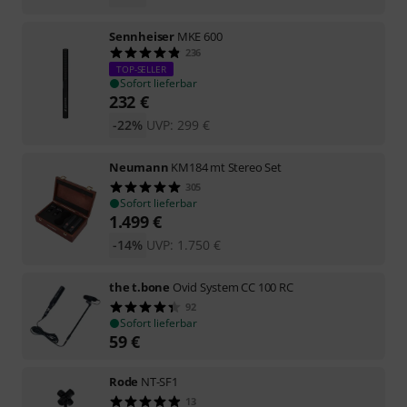
Sennheiser
MKE 600
236
TOP-SELLER
Sofort lieferbar
232
€
-22%
UVP:
299
€
Neumann
KM184 mt Stereo Set
305
Sofort lieferbar
1.499
€
-14%
UVP:
1.750
€
the t.bone
Ovid System CC 100 RC
92
Sofort lieferbar
59
€
Rode
NT-SF1
13