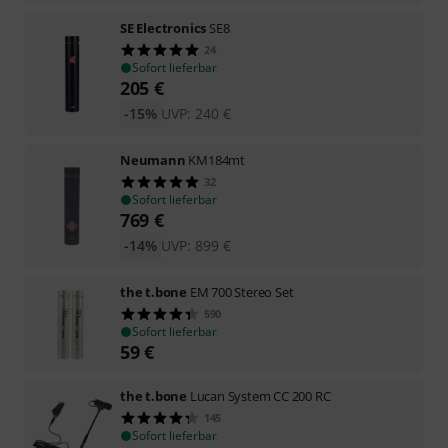
SE Electronics
SE8
24
Sofort lieferbar
205
€
-15%
UVP:
240
€
Neumann
KM184mt
32
Sofort lieferbar
769
€
-14%
UVP:
899
€
the t.bone
EM 700 Stereo Set
590
Sofort lieferbar
59
€
the t.bone
Lucan System CC 200 RC
145
Sofort lieferbar