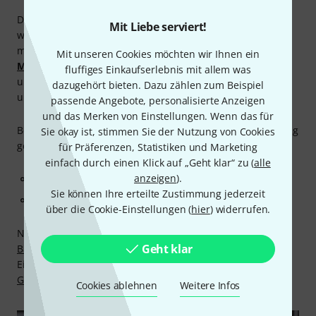
Dieser Kaufratgeber beantwortet die wichtigsten Fragen,
Mit Liebe serviert!
wenn du Kleinmembran-Kondensatormikrofone kaufen
möchtest. In unserem
Thomann Ratgeber Kleinmembran-
Mit unseren Cookies möchten wir Ihnen ein
Mikrofone
und den zahlreichen weiteren Ratgebern rund
fluffiges Einkaufserlebnis mit allem was
um das Thema Mikrofone findest du viele nützliche Tipps
dazugehört bieten. Dazu zählen zum Beispiel
und Anregungen.
passende Angebote, personalisierte Anzeigen
und das Merken von Einstellungen. Wenn das für
Bei weiteren Fragen steht dir die Thomann Studio-Abteilung
Sie okay ist, stimmen Sie der Nutzung von Cookies
gerne hilfreich zur Seite:
für Präferenzen, Statistiken und Marketing
einfach durch einen Klick auf „Geht klar“ zu (
alle
anzeigen
).
per Telefon 09546-9223-30 im Chat ... oder
Sie können Ihre erteilte Zustimmung jederzeit
unter studio@thomann.de
über die Cookie-Einstellungen (
hier
) widerrufen.
Natürlich sorgt auch bei Mikrofonen die
30 Tage Money-
Geht klar
Back-Garantie
für ein risikoloses und entspanntes
Einkaufen. Und nach dem Kauf bietet die
3 Jahre Thomann
Garantie
lange und sorgenfreie Sicherheit.
Cookies ablehnen
Weitere Infos