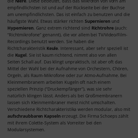
die
Niere
. Diese bedeutet, dass das Mikrofon von vorn am
empfindlichsten ist und auf der Rückseite bei der Buchse
am unempfindlichsten. Das ist einfach zu benutzen und die
häufigste Wahl. Etwas stärker richten
Supernieren
und
Hypernieren
. Ganz extrem richtend sind
Richtrohre
(auch:
“Richtmikrofone” genannt), die vor allem bei TV/Video/Film-
Recordings benutzt werden. Sie haben die
Richtcharakteristik
Keule
. Interessant, aber sehr speziell ist
die
Kugel
. Sie ist kaum richtend, nimmt also von allen
Seiten Schall auf. Das klingt unpraktisch, ist aber oft das
Mittel der Wahl bei der Aufnahme von Orchestern, Chören,
Orgeln, als Raum-Mikrofone oder zur Atmo-Aufnahme. Bei
Kleinmembranern arbeiten Kugeln oft nach einem
speziellen Prinzip (“Druckempfänger”), was sie sehr
natürlich klingen lässt. Anders als bei Großmembranern
lassen sich Kleinmembraner meist nicht umschalten.
Verschiedene Richtcharakteristika werden modular, also mit
aufschraubbaren Kapseln
erzeugt. Die Firma Schoeps zählt
mit ihrem Colette-System als Vorreiter bei den
Modularsystemen.