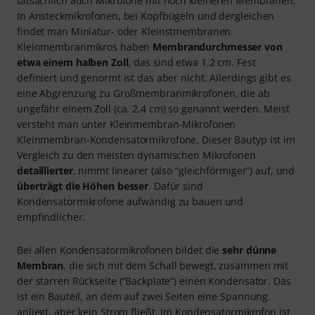
tatsächlich auch Mikrofone mit noch kleineren Membranen.
In Ansteckmikrofonen, bei Kopfbügeln und dergleichen
findet man Miniatur- oder Kleinstmembranen.
Kleinmembranmikros haben
Membrandurchmesser von
etwa einem halben Zoll
, das sind etwa 1,2 cm. Fest
definiert und genormt ist das aber nicht. Allerdings gibt es
eine Abgrenzung zu Großmembranmikrofonen, die ab
ungefähr einem Zoll (ca. 2,4 cm) so genannt werden. Meist
versteht man unter Kleinmembran-Mikrofonen
Kleinmembran-Kondensatormikrofone. Dieser Bautyp ist im
Vergleich zu den meisten dynamischen Mikrofonen
detaillierter
, nimmt linearer (also “gleichförmiger”) auf, und
überträgt die Höhen besser
. Dafür sind
Kondensatormikrofone aufwändig zu bauen und
empfindlicher.
Bei allen Kondensatormikrofonen bildet die
sehr dünne
Membran
, die sich mit dem Schall bewegt, zusammen mit
der starren Rückseite (“Backplate”) einen Kondensator. Das
ist ein Bauteil, an dem auf zwei Seiten eine Spannung
anliegt, aber kein Strom fließt. Im Kondensatormikrofon ist