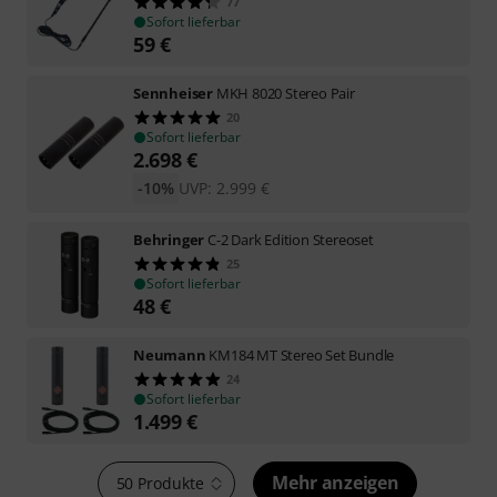
77
Sofort lieferbar
59
€
Sennheiser
MKH 8020 Stereo Pair
20
Sofort lieferbar
2.698
€
-10%
UVP:
2.999
€
Behringer
C-2 Dark Edition Stereoset
25
Sofort lieferbar
48
€
Neumann
KM184 MT Stereo Set Bundle
24
Sofort lieferbar
1.499
€
Mehr anzeigen
50 Produkte