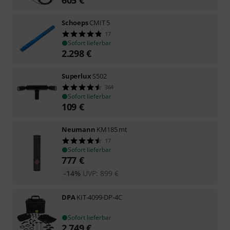
605
€
Schoeps
CMIT 5
17
Sofort lieferbar
2.298
€
Superlux
S502
364
Sofort lieferbar
109
€
Neumann
KM185 mt
17
Sofort lieferbar
777
€
-14%
UVP:
899
€
DPA
KIT-4099-DP-4C
Sofort lieferbar
2.749
€