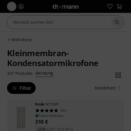
Suche 
Mikrofone
Kleinmembran-
Kondensatormikrofone
Beratung
307
Produkte
·
Filter
Beliebtheit
Rode
NT5 MP
1064
Sofort lieferbar
310
€
-25%
UVP:
410,99
€