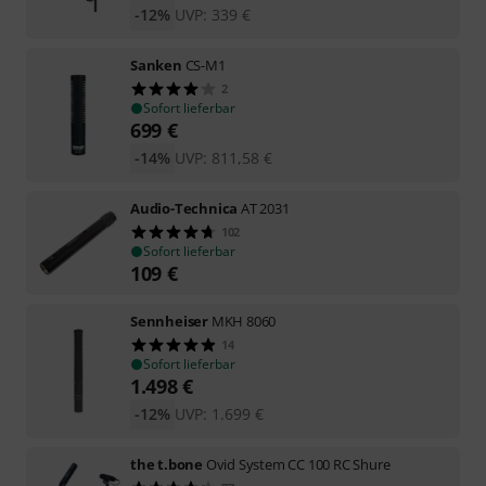
-12%
UVP:
339
€
Sanken
CS-M1
2
Sofort lieferbar
699
€
-14%
UVP:
811,58
€
Audio-Technica
AT 2031
102
Sofort lieferbar
109
€
Sennheiser
MKH 8060
14
Sofort lieferbar
1.498
€
-12%
UVP:
1.699
€
the t.bone
Ovid System CC 100 RC Shure