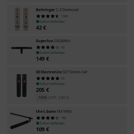
Behringer
C-2 Stereoset
1349
Sofort lieferbar
42
€
Superlux
S502MKII
42
Sofort lieferbar
149
€
SE Electronics
SE7 Stereo-Set
55
Sofort lieferbar
205
€
-15%
UVP:
240
€
the t.bone
EM 9900
183
Sofort lieferbar
109
€