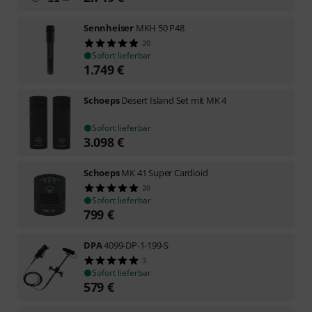
Sennheiser
MKH 50 P48
20
Sofort lieferbar
1.749
€
Schoeps
Desert Island Set mit MK 4
Sofort lieferbar
3.098
€
Schoeps
MK 41 Super Cardioid
20
Sofort lieferbar
799
€
DPA
4099-DP-1-199-S
3
Sofort lieferbar
579
€