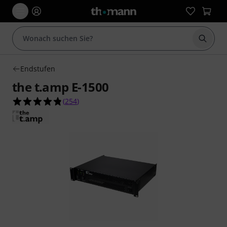
Suche 
Endstufen
the t.amp E-1500
4.8 von 5 Sternen aus 254 Kundenbewertungen
(
254
)