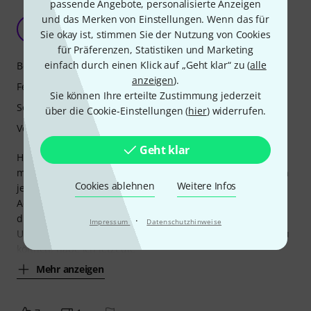
passende Angebote, personalisierte Anzeigen
und das Merken von Einstellungen. Wenn das für
Für den Preis eine echte Überraschung
KB
Sie okay ist, stimmen Sie der Nutzung von Cookies
Klaus Bergen 16.11.2023
für Präferenzen, Statistiken und Marketing
einfach durch einen Klick auf „Geht klar“ zu (
alle
Bedienung
anzeigen
).
Features
Sie können Ihre erteilte Zustimmung jederzeit
Sound
über die Cookie-Einstellungen (
hier
) widerrufen.
Verarbeitung
Geht klar
Habe die Endstufe eigentlich gekauft weil ich flexibler mit
meinen Achat 112M und 115M sein wollte. Ich habe zu den
Cookies ablehnen
Weitere Infos
je 4 112er und 115er im Bassbereich noch 4x 118 von der
Achat Serie. Und bei Bedarf noch 4x TA18. Bisher habe ich
die passiven Lautsprecher mit 4 Stück TA 2400 betrieben.
·
Impressum
Datenschutzhinweise
Um nicht verwendete Top`s auch als Monitore betreiben zu
können, habe ich jetzt die
Mehr anzeigen