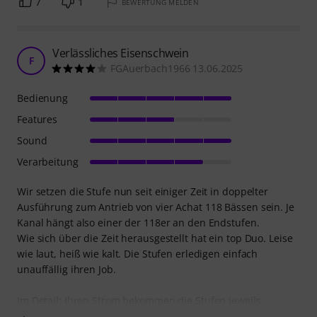
7
1
BEWERTUNG MELDEN
Verlässliches Eisenschwein
F
FGAuerbach1966 13.06.2025
Bedienung
Features
Sound
Verarbeitung
Wir setzen die Stufe nun seit einiger Zeit in doppelter
Ausführung zum Antrieb von vier Achat 118 Bässen sein. Je
Kanal hängt also einer der 118er an den Endstufen.
Wie sich über die Zeit herausgestellt hat ein top Duo. Leise
wie laut, heiß wie kalt. Die Stufen erledigen einfach
unauffällig ihren Job.
Im Detail: Ihren Strom bekommen die Stufen jeweils