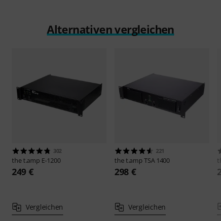
Alternativen vergleichen
302
221
the t.amp
E-1200
the t.amp
TSA 1400
t
249 €
298 €
Vergleichen
Vergleichen