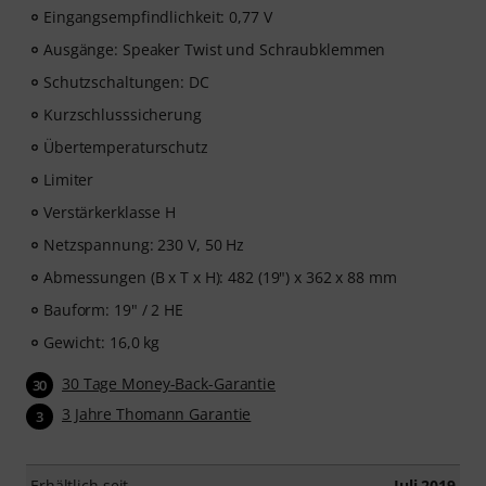
Eingangsempfindlichkeit: 0,77 V
Ausgänge: Speaker Twist und Schraubklemmen
Schutzschaltungen: DC
Kurzschlusssicherung
Übertemperaturschutz
Limiter
Verstärkerklasse H
Netzspannung: 230 V, 50 Hz
Abmessungen (B x T x H): 482 (19") x 362 x 88 mm
Bauform: 19" / 2 HE
Gewicht: 16,0 kg
30 Tage Money-Back-Garantie
30
3 Jahre Thomann Garantie
3
Erhältlich seit
Juli 2019