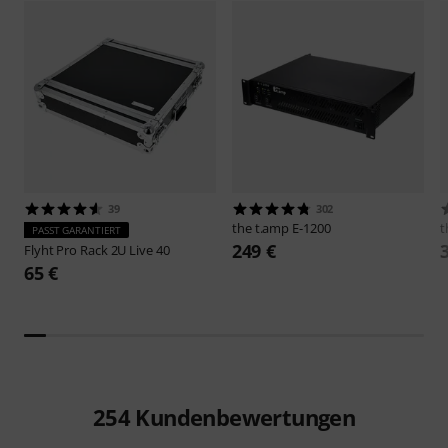
39
302
the t.amp
E-1200
t
PASST GARANTIERT
249 €
Flyht Pro
Rack 2U Live 40
65 €
254
Kundenbewertungen