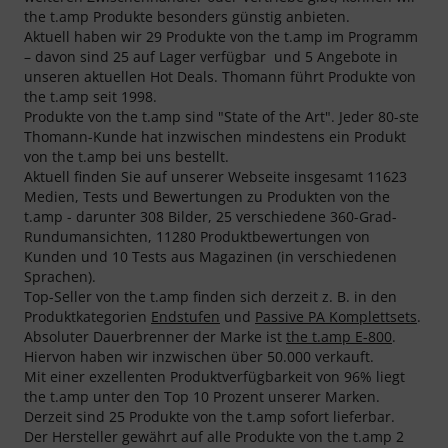
the t.amp Produkte besonders günstig anbieten.
Aktuell haben wir 29 Produkte von the t.amp im Programm
– davon sind 25 auf Lager verfügbar und 5 Angebote in
unseren aktuellen Hot Deals. Thomann führt Produkte von
the t.amp seit 1998.
Produkte von the t.amp sind "State of the Art". Jeder 80-ste
Thomann-Kunde hat inzwischen mindestens ein Produkt
von the t.amp bei uns bestellt.
Aktuell finden Sie auf unserer Webseite insgesamt 11623
Medien, Tests und Bewertungen zu Produkten von the
t.amp - darunter 308 Bilder, 25 verschiedene 360-Grad-
Rundumansichten, 11280 Produktbewertungen von
Kunden und 10 Tests aus Magazinen (in verschiedenen
Sprachen).
Top-Seller von the t.amp finden sich derzeit z. B. in den
Produktkategorien
Endstufen
und
Passive PA Komplettsets
.
Absoluter Dauerbrenner der Marke ist
the t.amp E-800
.
Hiervon haben wir inzwischen über 50.000 verkauft.
Mit einer exzellenten Produktverfügbarkeit von 96% liegt
the t.amp unter den Top 10 Prozent unserer Marken.
Derzeit sind 25 Produkte von the t.amp sofort lieferbar.
Der Hersteller gewährt auf alle Produkte von the t.amp 2