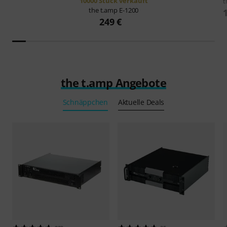
10000 Stück verkauft
t
the t.amp
E-1200
249 €
the t.amp Angebote
Schnäppchen
Aktuelle Deals