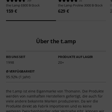
209
35
the t.amp
E800 B-Stock
the t.amp
Proline 3000 B-Stock
t
159 €
629 €
Über the t.amp
BEI UNS SEIT
PRODUKTE AUF LAGER
1998
20+
Ø VERFÜGBARKEIT
95.92% (1 Jahr)
the t.amp ist eine Eigenmarke von Thomann. Die Produkte
werden von namhaften Herstellern gefertigt, die auch für
viele andere bekannte Marken produzieren. Da wir die
Produkte direkt ab Fabrik importieren und es keine
weiteren Zwischenhändler oder Vertriebe gibt, können wir