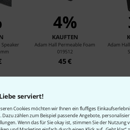
%
4%
N
KAUFTEN
 Speaker
Adam Hall Permeable Foam
Adam Hall
 5mm
019512
S
€
45 €
Vergleichen
Liebe serviert!
seren Cookies möchten wir Ihnen ein fluffiges Einkaufserlebn
n. Dazu zählen zum Beispiel passende Angebote, personalisie
llungen. Wenn das für Sie okay ist, stimmen Sie der Nutzung 
tiken und Marketing einfach durch einen Klick auf „Geht klar“ z