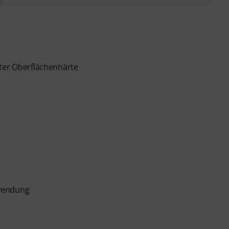
uter Oberflächenhärte
nwendung