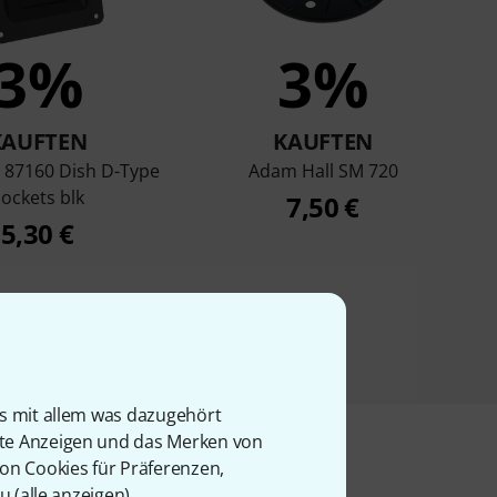
3%
3%
KAUFTEN
KAUFTEN
 87160 Dish D-Type
Adam Hall SM 720
ockets blk
7,50 €
5,30 €
is mit allem was dazugehört
rte Anzeigen und das Merken von
von Cookies für Präferenzen,
u (
alle anzeigen
).