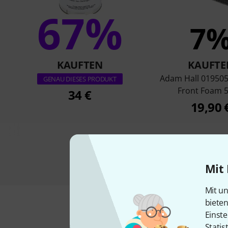
67%
7
KAUFTEN
KAUFTE
Adam Hall 019505
GENAU DIESES PRODUKT
Front Foam
34 €
19,90 
Mit 
Mit un
biete
Einste
Statis