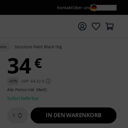
Kontakt
Über uns
DE / €
e mit Suchwort {searchTerm} starten
nex
Structure Paint Black 1Kg
34
€
-47%
UVP: 64,32 €
Alle Preise inkl. MwSt.
Sofort lieferbar
IN DEN WARENKORB
1