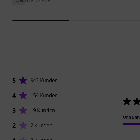
-27%
UVP: 27,32 €
5
943 Kunden
4
154 Kunden
3
19 Kunden
VERARB
2
2 Kunden