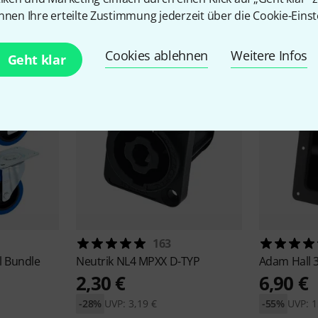
Zubehör & passende Artike
nnen Ihre erteilte Zustimmung jederzeit über die Cookie-Einst
Cookies ablehnen
Weitere Infos
Geht klar
163
l Bundle
Neutrik
NL4 MPXX D-TYP
Adam Hall
2,30 €
6,90 €
-28%
UVP: 3,19 €
-55%
UVP: 1